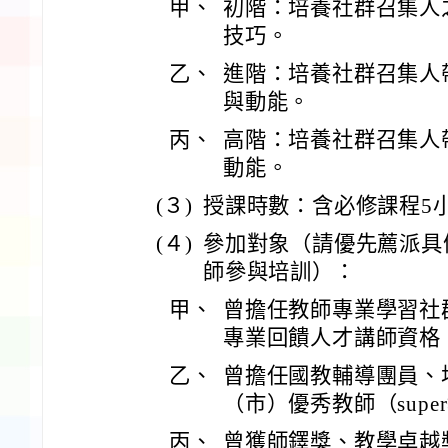
甲、
初階：培養社群召集人
技巧。
乙、
進階：培養社群召集人
與動能。
丙、
高階：培養社群召集人
動能。
(３)
授課時數：含必修課程5
(４)
參加對象（請優先薦派具
師參與培訓）：
甲、
曾擔任教師專業學習社
專業回饋人才講師資格
乙、
曾擔任國教輔導團員、
（市）優秀教師（sup
丙、
曾獲師鐸獎、教學卓越