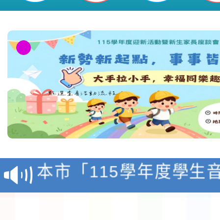
課程」增辦場次之課程研習一案-桃
國民小學
檢送「桃園市115學年
賽實施要點」1份
本市「115學年度學生
程安排一案
「桃園市補助參觀特色
展演活動實施計畫」11