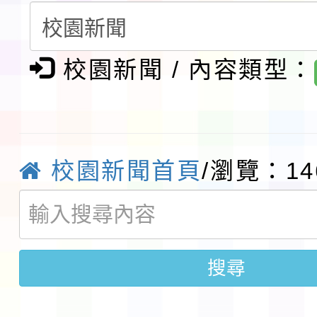
賽實施要點」1份
本市「115學年度學生
程安排一案
「桃園市補助參觀特色
校園新聞 / 內容類型：
展演活動實施計畫」11
社團法人中華民國畫廊
請一案
026 ART TAIPEI
本校115學年度第1學
校園新聞首頁
/瀏覽：14
會」之「藝術教育日」
第2次招考代課鐘點教
115 年度兒童課後照顧
告(採1次公告分次招考)
0 小時業訓練課程
轉知本市體育總會划船
搜尋
「115年桃園市運動會
「114-115年度COVI
錦標賽」海洋艇及SUP