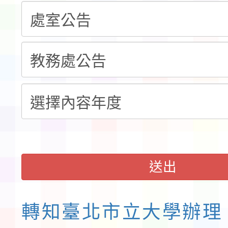
計畫」公費接種對象擴
115學年度迎新活動暨
域)，申請變更地點
會活動流程表
函轉桃園市童軍會辦理桃
童軍小隊長訓練營活動
送出
轉知臺北市立大學辦理