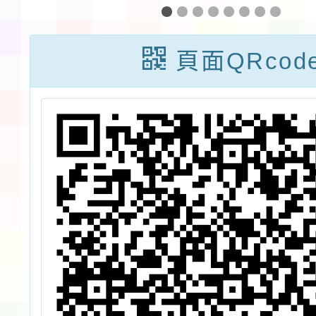
大
「原住民族文化
評選一
年
資產課程開發及
勵符合
頁面QRcod
育
議題融入計
躍報名
講
畫-115年文化資
查
，
產探究與實作教
薦
師培力工作坊第
教
1場次至第3場
經
次」一案，請轉
校
知所屬踴躍報名