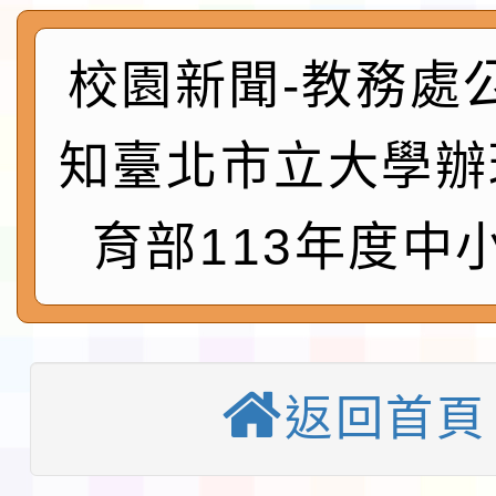
社團法人中華民國畫廊
請一案
026 ART TAIPEI
本校115學年度第1學
校園新聞-教務處
會」之「藝術教育日」
第2次招考代課鐘點教
115 年度兒童課後照顧
知臺北市立大學辦
告(採1次公告分次招考)
0 小時業訓練課程
轉知本市體育總會划船
育部113年度中
「115年桃園市運動會
「114-115年度COVI
錦標賽」海洋艇及SUP
計畫」公費接種對象擴
115學年度迎新活動暨
域)，申請變更地點
會活動流程表
函轉桃園市童軍會辦理桃
返回首頁
童軍小隊長訓練營活動
檢送「桃園市115學年