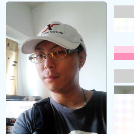
啟
上
方
區
塊