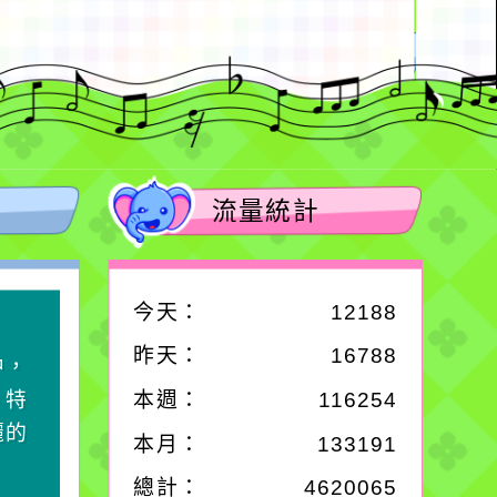
流量統計
今天：
12188
作者：網路小語
昨天：
16788
中，
生活是一面鏡子。你對
，特
它笑，它就對你笑；你
本週：
116254
麗的
對它哭，它也對你哭。
本月：
133191
總計：
4620065