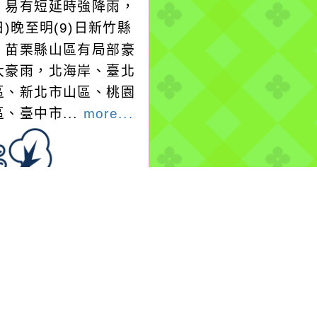
，易有短延時強降雨，
日)晚至明(9)日新竹縣
、苗栗縣山區有局部豪
大豪雨，北海岸、臺北
區、新北市山區、桃園
、臺中市...
more...
-08-08, 17:30│中央
署
EA13DOLPHIN白海豚
-08-
9:00:00+00:0026.90,125.003545962280