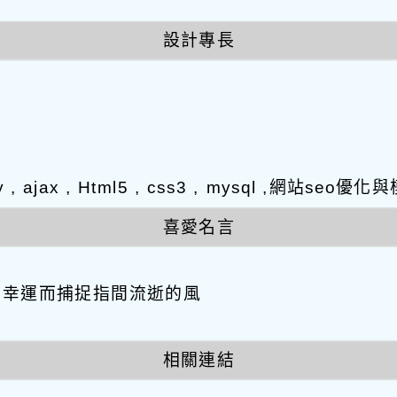
設計專長
y , ajax , Html5 , css3 , mysql ,網站s
喜愛名言
因幸運而捕捉指間流逝的風
相關連結