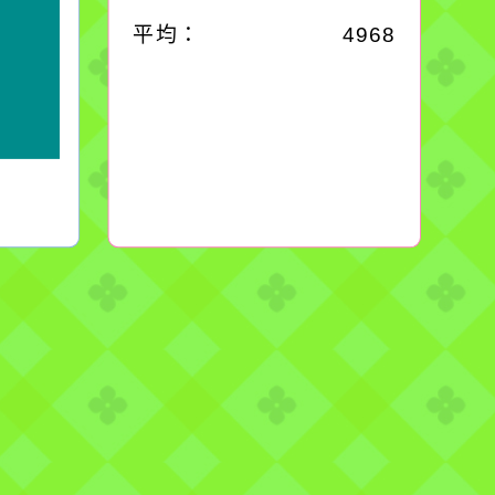
平均：
4968