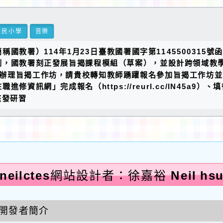
國民小學
音樂
國教署）114年1月23日臺教國署國字第1145500315
劃，國教署刻正發展旨揭課程模組（草案），並設計跨領域教
區辦理旨揭工作坊，請貴校轉知教師踴躍報名參加旨揭工作坊
資訊網」完成報名（https://reurl.cc/lN45a9
利核發研習
neilctes網站設計者：徐嘉裕 Neil hs
開發者簡介