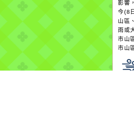
影響
今(8
山區
雨或
市山
市山區
颱風
2026
氣象
10S
2026
08T0