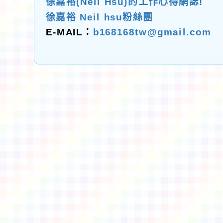
徐嘉裕(Neil Hsu)的工作心得網誌!
徐嘉裕 Neil hsu粉絲團
E-MAIL：
b168168tw@gmail.com
佈景版本：
neilctes
適用瀏覽器：Edge、Goo
Xoops版本：
XOOPS
Xoops
網站設計
：
N
Xoops網站設計者：