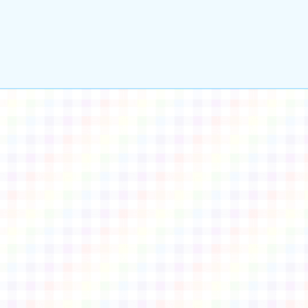
gle、Firefox、Vivaldi、Opera
支援行
 2.5.11
網站語系：zh-TW
eil網站設計工坊
徐嘉裕 Neil hsu