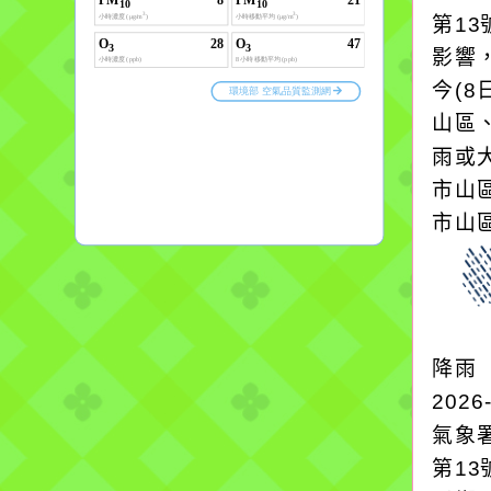
第1
影響
今(8
山區
雨或
市山
市山區
降雨
2026
氣象
第1