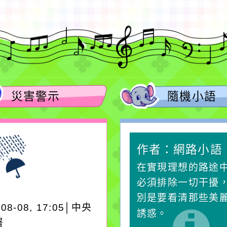
災害警示
隨機小語
作者：網路小語
作者：網路小語
一杯清水因滴入一滴污
在實現理想的路途
水而變污濁，一杯污水
必須排除一切干擾
卻不會因一滴清水的存
別是要看清那些美
-08-08, 17:05│中央
在而變清澈。
誘惑。
署