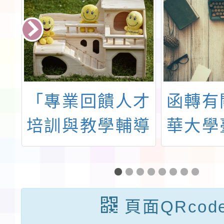
動
「專業回饋人才
函轉有
檢
培訓與教學輔導
華大學
鼓
教師儲訓計畫」
研究與
中
所辦理
等
「本土
頁面QRcod
立
習輔導