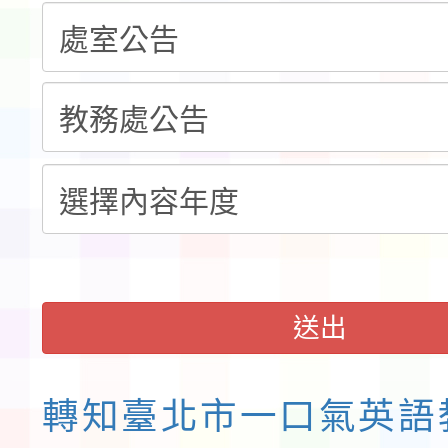
告(不再辦理後續甄選)
賽實施要點」1份
本市「115學年度學生
程安排一案
「桃園市補助參觀特色
展演活動實施計畫」11
請一案
送出
轉知臺北市一口氣英語