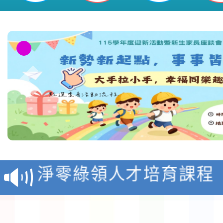
教育部校安中心白海豚
報
淨零綠領人才培育課程
檢送桃園市115學年度