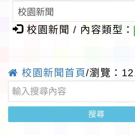
請一案
報
淨零綠領人才培育課程
校園新聞 / 內容類型：
檢送桃園市115學年度
及師生本土語及新住民
115年食農教育專業人
實施要點各1份
程
函轉國家通訊傳播委員會
校園新聞首頁
/瀏覽：12
鎮韌性（防空）演習－
「115年金融知識線上
速演練執行計畫」
法」
本校115學年度第1學
搜尋
第3次招考代課鐘點教
檢送「桃園市115學年