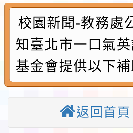
及師生本土語及新住民
115年食農教育專業人
實施要點各1份
程
函轉國家通訊傳播委員會
校園新聞-教務處
鎮韌性（防空）演習－
「115年金融知識線上
知臺北市一口氣英
速演練執行計畫」
法」
本校115學年度第1學
基金會提供以下補
第3次招考代課鐘點教
檢送「桃園市115學年
告(不再辦理後續甄選)
賽實施要點」1份
本市「115學年度學生
程安排一案
「桃園市補助參觀特色
返回首頁
展演活動實施計畫」11
教育部校安中心白海豚