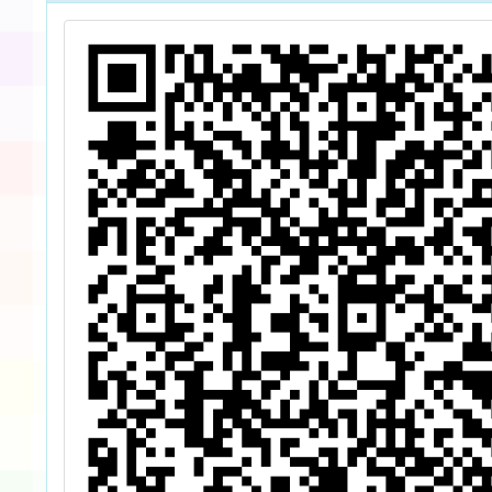
試
習工
中
案，請
教
人員報
中
請
小
習
免
5
賽