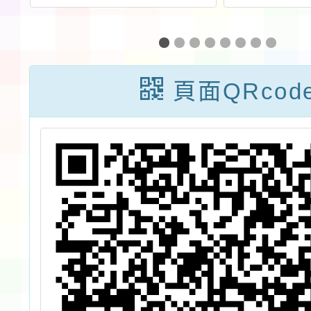
演
影響力獎」徵件
物
說
簡章一份，請貴
校踴躍報名B-2
頁面QRcod
學校經營與社會
責任組、B-3 教
學創新與實踐
組，請查照。