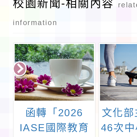
校園新聞-相關內容
rela
information
賽
函轉「2026
文化部
族
IASE國際教育
46次