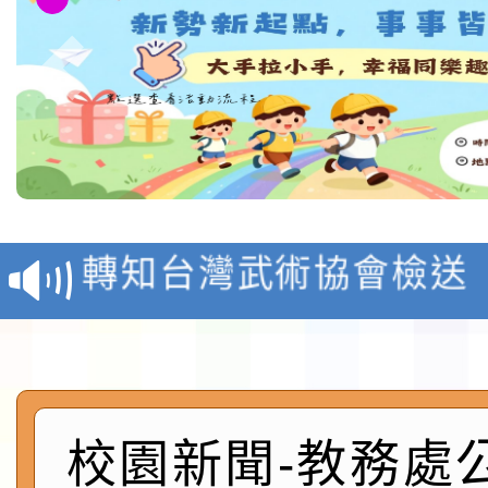
116學年度國民中學各
生入學前鑑定事宜
轉知台灣武術協會檢送「
月29日中正盃決賽暨國
「抗生素聰明用，防疫
術精英錦標賽」
動」插畫徵件活動
淨零綠生活教案入校路
會
地景藝術節教師研習
校園新聞-教務處