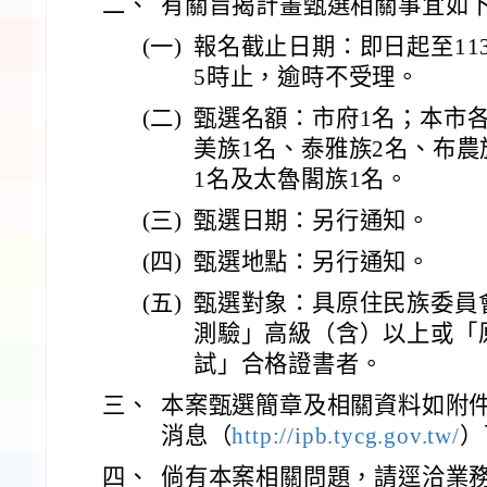
二、
有關旨揭計畫甄選相關事宜如
(一)
報名截止日期：即日起至11
5時止，逾時不受理。
(二)
甄選名額：市府1名；本市
美族1名、泰雅族2名、布農
1名及太魯閣族1名。
(三)
甄選日期：另行通知。
(四)
甄選地點：另行通知。
(五)
甄選對象：具原住民族委員
測驗」高級（含）以上或「
試」合格證書者。
三、
本案甄選簡章及相關資料如附
消息（
http://ipb.tycg.gov.tw/
）
四、
倘有本案相關問題，請逕洽業