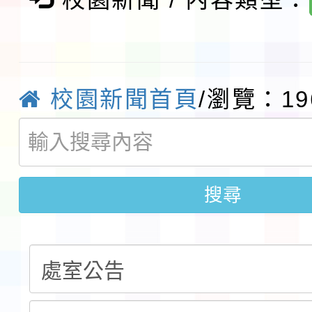
術精英錦標賽」
動」插畫徵件活動
淨零綠生活教案入校路
會
地景藝術節教師研習
校園新聞首頁
/瀏覽：19
115年8月22日(星期六)
桃園市孔廟祈福系列活
「2026桃園藝術巡演
搜尋
開 智慧啟航」
轉知國立東華大學辦理
共學行動站」第二階段
教育部校安中心白海豚
習海報及各區簡章
報
淨零綠領人才培育課程