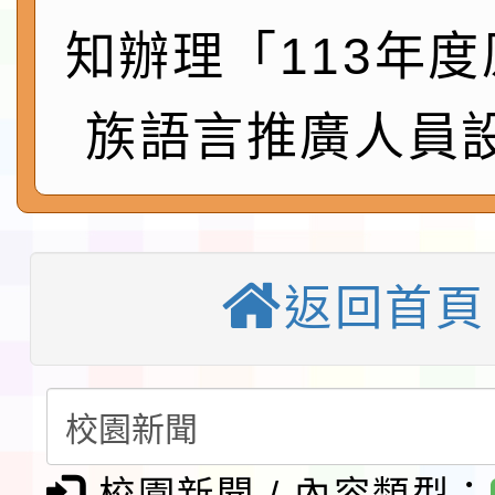
115年8月22日(星期六)
知辦理「113年
桃園市孔廟祈福系列活
「2026桃園藝術巡演
族語言推廣人員
開 智慧啟航」
轉知國立東華大學辦理
共學行動站」第二階段
教育部校安中心白海豚
習海報及各區簡章
報
淨零綠領人才培育課程
返回首頁
116學年度國民中學各
生入學前鑑定事宜
轉知台灣武術協會檢送「
月29日中正盃決賽暨國
「抗生素聰明用，防疫
校園新聞 / 內容類型：