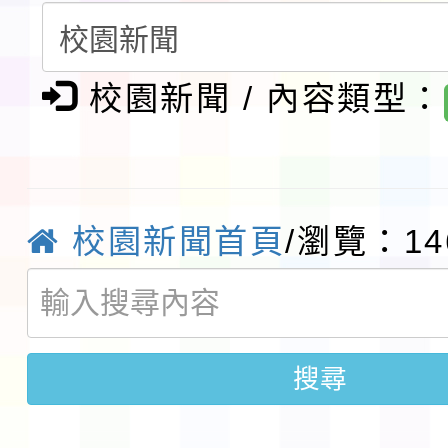
請一案
報
淨零綠領人才培育課程
校園新聞 / 內容類型：
檢送桃園市115學年度
及師生本土語及新住民
115年食農教育專業人
實施要點各1份
程
函轉國家通訊傳播委員會
校園新聞首頁
/瀏覽：14
鎮韌性（防空）演習－
「115年金融知識線上
速演練執行計畫」
法」
本校115學年度第1學
搜尋
第3次招考代課鐘點教
檢送「桃園市115學年