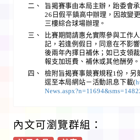
二、
旨揭賽事由本局主辦，跆委會承辦
26日假平鎮高中辦理，因故變
三樓綜合球場辦理。
三、
比賽期間請惠允實際參與工作人員
記，若逢例假日，同意在不影
後兩年內擇日補休；如已支領
報支加班費、補休或其他酬勞
四、
檢附旨揭賽事競賽規程1份，另
逕至本局網站－活動訊息下載(
h
News.aspx?n=11694&sms=1482
內文可瀏覽群組：