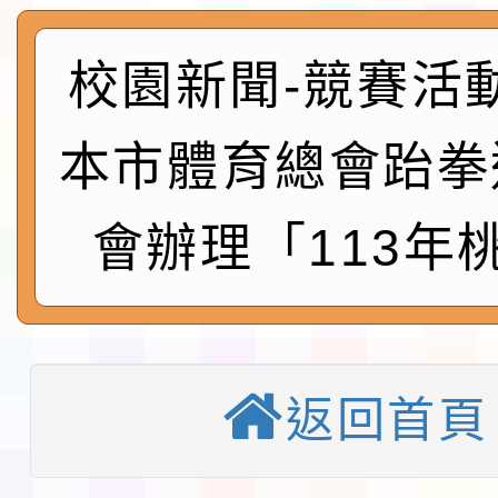
及師生本土語及新住民
115年食農教育專業人
校園新聞-競賽活
實施要點各1份
程
函轉國家通訊傳播委員會
鎮韌性（防空）演習－
「115年金融知識線上
本市體育總會跆拳
速演練執行計畫」
法」
本校115學年度第1學
會辦理「113年
第3次招考代課鐘點教
檢送「桃園市115學年
告(不再辦理後續甄選)
賽實施要點」1份
本市「115學年度學生
返回首頁
程安排一案
「桃園市補助參觀特色
展演活動實施計畫」11
教育部校安中心白海豚