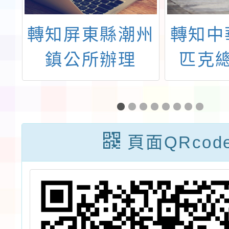
府
轉知屏東縣潮州
轉知中
全
鎮公所辦理
匹克
對
「2026屏東縣
「11
竹
潮州鎮武藝嘉年
長盃
華暨冠武盃全國
球、健
頁面QRcod
跆拳道競技、品
錦標賽
勢錦標賽」
表隊選
「11