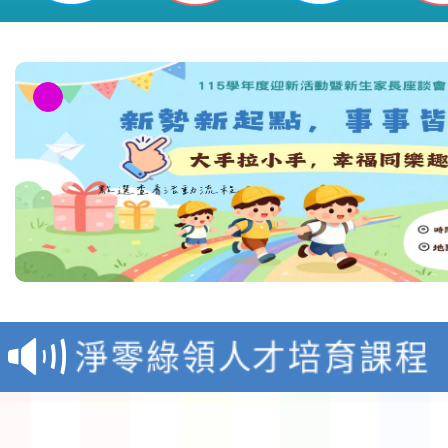
教育部校安中心白海豚
報
淨零綠領人才培育課程
檢送桃園市115學年度