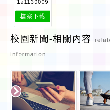
1e1130009
1231attac
檔案下載
h1
校園新聞-相關內容
rela
information