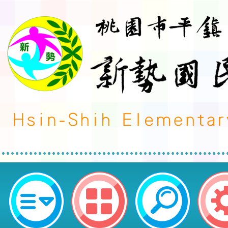
轉知本市體育總會跆拳道委員會辦理
市運動會—市長盃跆拳道錦標賽」變
園市平鎮區新勢國民小學