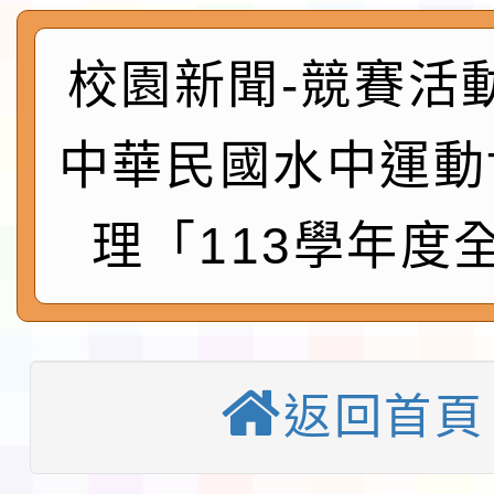
展演活動實施計畫」11
社團法人中華民國畫廊
請一案
026 ART TAIPEI
校園新聞-競賽活
本校115學年度第1學
會」之「藝術教育日」
第2次招考代課鐘點教
115 年度兒童課後照顧
中華民國水中運動
告(採1次公告分次招考)
0 小時業訓練課程
轉知本市體育總會划船
理「113學年度
「115年桃園市運動會
「114-115年度COVI
錦標賽」海洋艇及SUP
計畫」公費接種對象擴
115學年度迎新活動暨
域)，申請變更地點
會活動流程表
函轉桃園市童軍會辦理桃
返回首頁
童軍小隊長訓練營活動
檢送「桃園市115學年