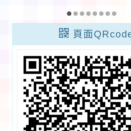
設
盃－創意舞蹈大
雄市體
賽》
流協會
技大學
頁面QRcod
動i臺
畫-11
全國身
球邀