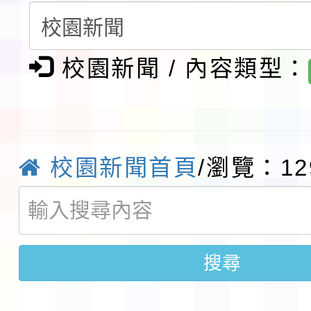
賽實施要點」1份
本市「115學年度學生
校園新聞 / 內容類型：
程安排一案
「桃園市補助參觀特色
展演活動實施計畫」11
社團法人中華民國畫廊
請一案
026 ART TAIPEI
本校115學年度第1學
校園新聞首頁
/瀏覽：12
會」之「藝術教育日」
第2次招考代課鐘點教
115 年度兒童課後照顧
告(採1次公告分次招考)
0 小時業訓練課程
轉知本市體育總會划船
搜尋
「115年桃園市運動會
「114-115年度COVI