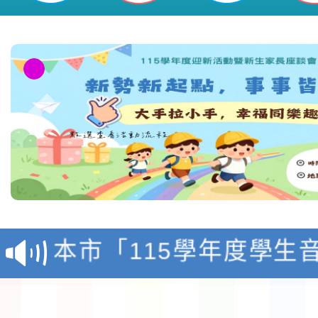
檢送「桃園市115學年
賽實施要點」1份
本市「115學年度學生
程安排一案
「桃園市補助參觀特色