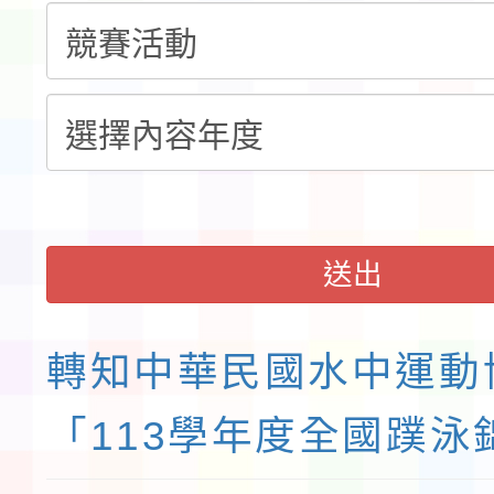
錦標賽」海洋艇及SUP
計畫」公費接種對象擴
115學年度迎新活動暨
域)，申請變更地點
會活動流程表
函轉桃園市童軍會辦理桃
童軍小隊長訓練營活動
送出
轉知中華民國水中運動
「113學年度全國蹼泳