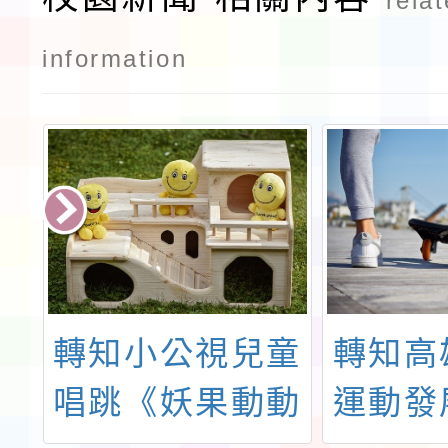
rela
information
理
轉知小公視兒童
轉知高
良
唱跳《妖果動動
運動發