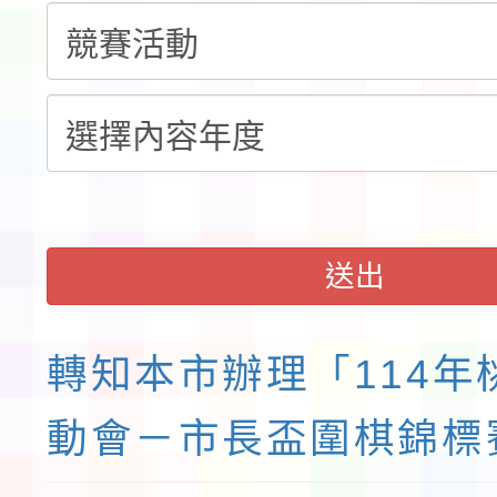
錦標賽」海洋艇及SUP
計畫」公費接種對象擴
115學年度迎新活動暨
域)，申請變更地點
會活動流程表
函轉桃園市童軍會辦理桃
童軍小隊長訓練營活動
送出
轉知本市辦理「114年
動會－市長盃圍棋錦標