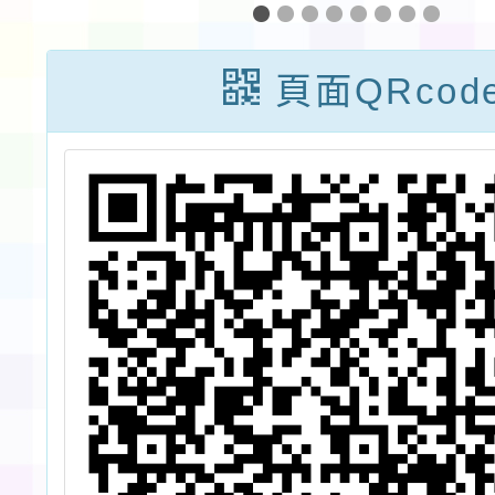
益
台東慧行盃後山
案
分齡游泳錦標
頁面QRcod
賽」