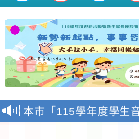
檢送「桃園市115學年
賽實施要點」1份
本市「115學年度學生
程安排一案
「桃園市補助參觀特色