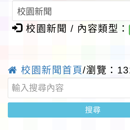
賽實施要點」1份
本市「115學年度學生
校園新聞 / 內容類型：
程安排一案
「桃園市補助參觀特色
展演活動實施計畫」11
社團法人中華民國畫廊
請一案
026 ART TAIPEI
本校115學年度第1學
校園新聞首頁
/瀏覽：13
會」之「藝術教育日」
第2次招考代課鐘點教
115 年度兒童課後照顧
告(採1次公告分次招考)
0 小時業訓練課程
轉知本市體育總會划船
搜尋
「115年桃園市運動會
「114-115年度COVI