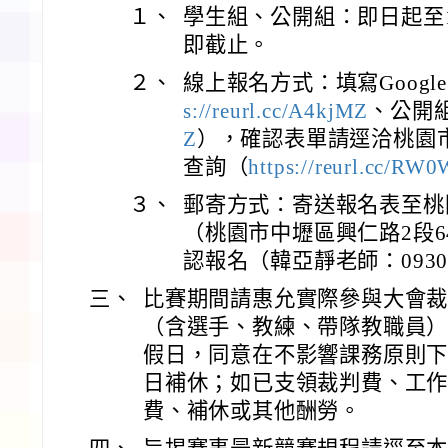
１、
學生組、公開組：即日起至1
即截止。
２、
線上報名方式：填寫Goog
s://reurl.cc/A4kjMZ
、公開
Z
），確認表單請逕洽桃園
查詢（
https://reurl.cc/RW
３、
郵寄方式：寄送報名表至桃
（桃園市中壢區興仁路2段6
認報名（韓亞靜老師：09303
三、
比賽期間請惠允實際參與大會
（含選手、教練、帶隊教職員
假日，同意在不影響課務原則
日補休；如已支領裁判費、工
費、補休或其他酬勞。