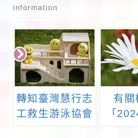
information
台
轉知臺灣慧行志
有關
辦
工救生游泳協會
「20
K
辦理「2025年
意機器