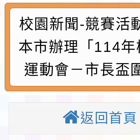
展演活動實施計畫」11
社團法人中華民國畫廊
請一案
校園新聞-競賽活
026 ART TAIPEI
本校115學年度第1學
會」之「藝術教育日」
第2次招考代課鐘點教
115 年度兒童課後照顧
本市辦理「114
告(採1次公告分次招考)
0 小時業訓練課程
轉知本市體育總會划船
運動會－市長盃
「115年桃園市運動會
「114-115年度COVI
錦標賽」海洋艇及SUP
計畫」公費接種對象擴
115學年度迎新活動暨
域)，申請變更地點
返回首頁
會活動流程表
函轉桃園市童軍會辦理桃
童軍小隊長訓練營活動
檢送「桃園市115學年