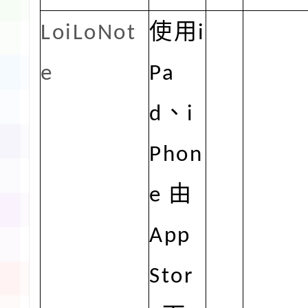
LoiLoNot
使用
i
e
Pa
d
、
i
Phon
e
由
App
Stor