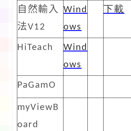
自然輸入
Wind
下載
法
V12
ows
HiTeach
Wind
ows
PaGamO
myViewB
oard