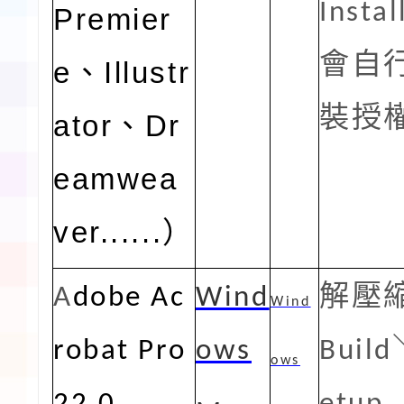
Instal
Premier
會自
e、Illustr
裝授
ator、Dr
eamwea
ver......）
A
dobe Ac
Wind
解壓
Wind
robat Pro
ows
Build
ows