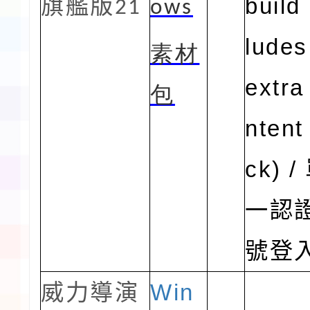
build
旗艦版
21
ows
ludes
素材
extra
包
ntent
ck) /
一認
號登
Win
威力導演