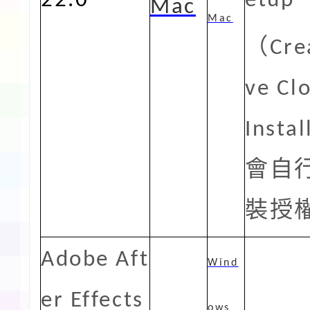
22.0
etup
Mac
Mac
（
Cre
ve Cl
Instal
會自
裝授
Adobe Aft
Wind
er Effects
ows