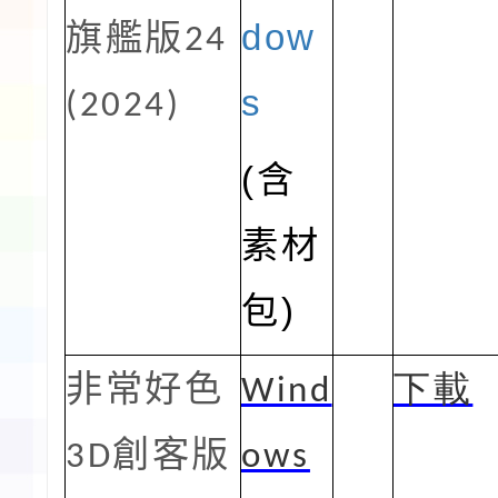
dow
旗艦版
24
s
(2024)
(含
素材
包)
非常好色
Wind
下載
3D
創客版
ows