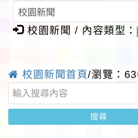
請一案
報
淨零綠領人才培育課程
檢送桃園市115學年度
校園新聞 / 內容類型：
及師生本土語及新住民
115年食農教育專業人
實施要點各1份
程
函轉國家通訊傳播委員會
校園新聞首頁
/瀏覽：63
鎮韌性（防空）演習－
「115年金融知識線上
速演練執行計畫」
法」
本校115學年度第1學
第3次招考代課鐘點教
搜尋
檢送「桃園市115學年
告(不再辦理後續甄選)
賽實施要點」1份
本市「115學年度學生