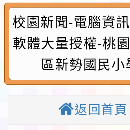
實施要點各1份
程
函轉國家通訊傳播委員會
校園新聞-電腦資訊:
鎮韌性（防空）演習－
「115年金融知識線上
軟體大量授權-桃
速演練執行計畫」
法」
本校115學年度第1學
區新勢國民小
第3次招考代課鐘點教
檢送「桃園市115學年
告(不再辦理後續甄選)
賽實施要點」1份
本市「115學年度學生
程安排一案
「桃園市補助參觀特色
返回首頁
展演活動實施計畫」11
教育部校安中心白海豚