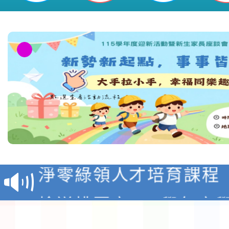
教育部校安中心白海豚
報
淨零綠領人才培育課程
檢送桃園市115學年度
及師生本土語及新住民
115年食農教育專業人