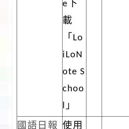
e
下
載
「
Lo
iLoN
ote S
choo
l
」
國語日報
使用