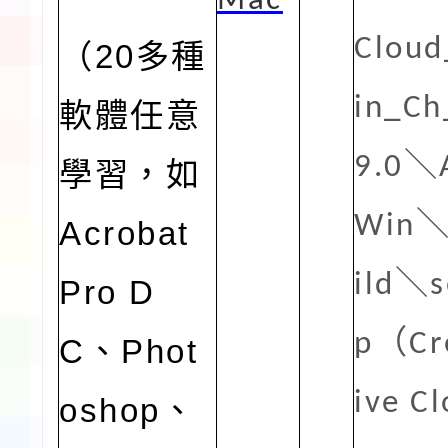
Mac
Clou
20多種
（
in_Ch
軟體任意
9.0
＼
學習，如
Win
Acrobat
ild
＼
s
Pro D
p
（
Cr
C、Phot
ive C
oshop、