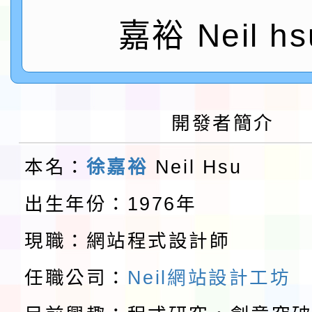
會」之「藝術教育日」
第2次招考代課鐘點教
115 年度兒童課後照顧
嘉裕 Neil hs
告(採1次公告分次招考)
0 小時業訓練課程
轉知本市體育總會划船
「115年桃園市運動會
「114-115年度COVI
開發者簡介
錦標賽」海洋艇及SUP
計畫」公費接種對象擴
115學年度迎新活動暨
本名：
徐嘉裕
Neil Hsu
域)，申請變更地點
會活動流程表
函轉桃園市童軍會辦理桃
出生年份：1976年
童軍小隊長訓練營活動
檢送「桃園市115學年
現職：網站程式設計師
賽實施要點」1份
本市「115學年度學生
任職公司：
Neil網站設計工坊
程安排一案