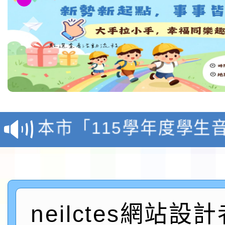
檢送「桃園市115學年
賽實施要點」1份
本市「115學年度學生
程安排一案
「桃園市補助參觀特色
展演活動實施計畫」11
社團法人中華民國畫廊
請一案
026 ART TAIPEI
neilctes網站設
本校115學年度第1學