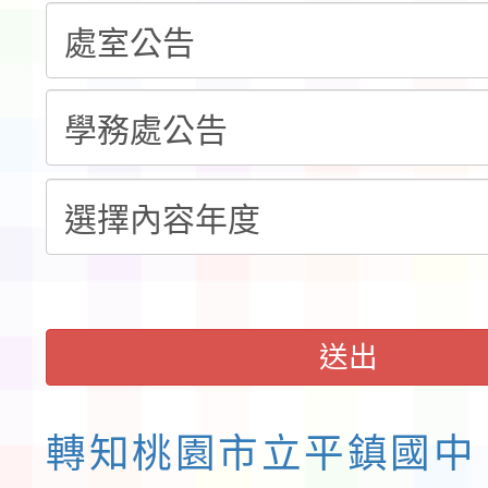
告(不再辦理後續甄選)
賽實施要點」1份
本市「115學年度學生
程安排一案
「桃園市補助參觀特色
展演活動實施計畫」11
請一案
送出
轉知桃園市立平鎮國中「