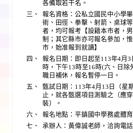
各備取若干名。
三、
報名資格：公私立國民中小學
術、田徑、拳擊、射箭、桌球
者，均可報考【設籍本市者，
制；其它縣市亦可報名參加，
市，始准報到就讀】
四、
報名日期：即日起至113年4月3日
時，下午13時至16時(六、日除外
職日補休，報名暫停一日。
五、
甄試日期：113年4月13日（星
止，就各甄選項目測驗之（應
裝）。
六、
報名地點：平鎮國中學務處體
七、
承辦人：黃偉誠老師，洽詢電話：45