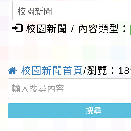
請一案
報
淨零綠領人才培育課程
校園新聞 / 內容類型：
檢送桃園市115學年度
及師生本土語及新住民
115年食農教育專業人
實施要點各1份
程
函轉國家通訊傳播委員會
校園新聞首頁
/瀏覽：18
鎮韌性（防空）演習－
「115年金融知識線上
速演練執行計畫」
法」
本校115學年度第1學
搜尋
第3次招考代課鐘點教
檢送「桃園市115學年