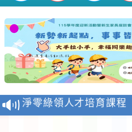
教育部校安中心白海豚
報
淨零綠領人才培育課程
檢送桃園市115學年度