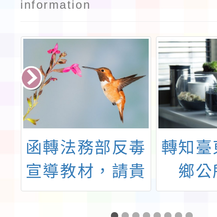
information
興
函轉法務部反毒
轉知臺
救
宣導教材，請貴
鄉公
校運用各式集會
「20