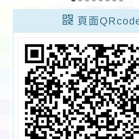
時機或多元媒體
上-米
協助推廣，請查
系列活
頁面QRcod
照。
節慶嘉
上竹筏
活