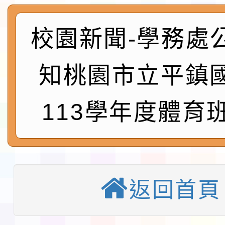
及師生本土語及新住民
115年食農教育專業人
實施要點各1份
程
函轉國家通訊傳播委員會
校園新聞-學務處
鎮韌性（防空）演習－
「115年金融知識線上
知桃園市立平鎮
速演練執行計畫」
法」
本校115學年度第1學
113學年度體育
第3次招考代課鐘點教
檢送「桃園市115學年
告(不再辦理後續甄選)
賽實施要點」1份
本市「115學年度學生
程安排一案
「桃園市補助參觀特色
返回首頁
展演活動實施計畫」11
教育部校安中心白海豚