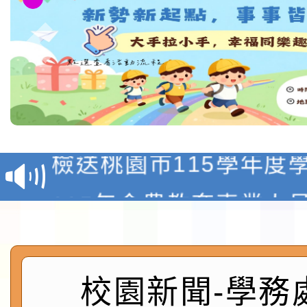
淨零綠領人才培育課程
檢送桃園市115學年度
及師生本土語及新住民
115年食農教育專業人
實施要點各1份
程
函轉國家通訊傳播委員會
鎮韌性（防空）演習－
「115年金融知識線上
校園新聞-學務