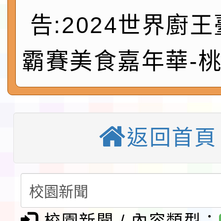
速演練執行計畫」
法」
本校115學年度第1學
告:2024世界廚
第3次招考代課鐘點教
檢送「桃園市115學年
霸賽美食嘉年華-
告(不再辦理後續甄選)
賽實施要點」1份
本市「115學年度學生
程安排一案
「桃園市補助參觀特色
展演活動實施計畫」11
社團法人中華民國畫廊
返回首頁
請一案
026 ART TAIPEI
淨零綠領人才培育課程
會」之「藝術教育日」
檢送桃園市115學年度
及師生本土語及新住民
115年食農教育專業人
校園新聞 / 內容類型：