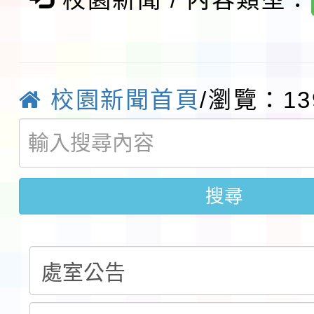
實施要點各1份
程
函轉國家通訊傳播委員會
鎮韌性（防空）演習－
「115年金融知識線上
校園新聞首頁
/瀏覽：13
速演練執行計畫」
法」
本校115學年度第1學
第3次招考代課鐘點教
檢送「桃園市115學年
告(不再辦理後續甄選)
賽實施要點」1份
搜尋
本市「115學年度學生
程安排一案
「桃園市補助參觀特色
展演活動實施計畫」11
社團法人中華民國畫廊