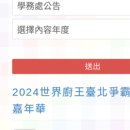
請一案
026 ART TAIPEI
會」之「藝術教育日」
送出
2024世界廚王臺北爭
嘉年華