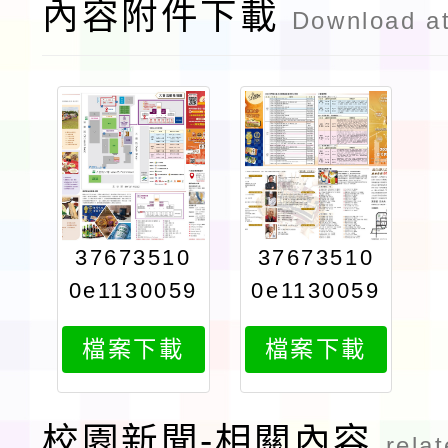
內容附件下載
Download a
37673510
37673510
0e1130059
0e1130059
897attach
897attach
檔案下載
檔案下載
2
1
校園新聞-相關內容
rela