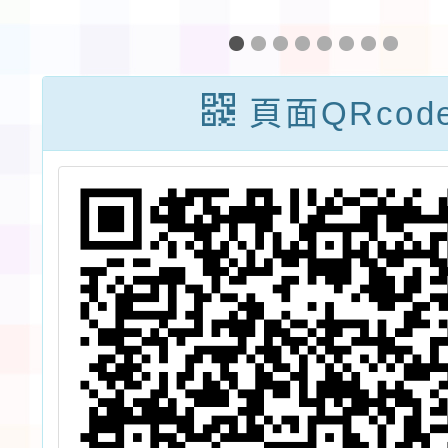
設
習」看影片學租
童軍聯
削
稅抽抽樂網路活
習
新
動
頁面QRcod
海