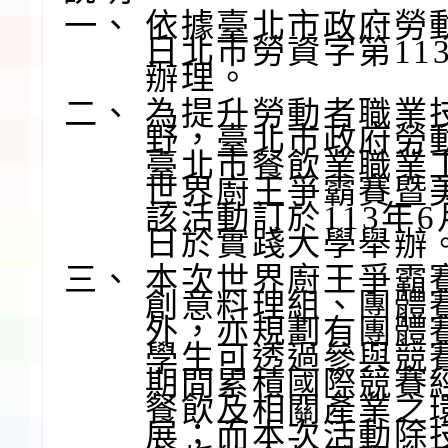
一、
依據臺北市政府勞動局
日北市勞資字第1136
辦理。
二、
為提升勞動者職業
野，臺北市政府勞動
臺北市餐飲業職業工
世界廚王爭霸賽暨
該活動訂於113年6
日於實踐大學舉辦
三、
本次世界廚王爭霸
創意料理組、團體
外，亦規劃有團體
學生可透過參與競
期間累積國際競賽
餐飲及相關產業之
展；而本次活動除