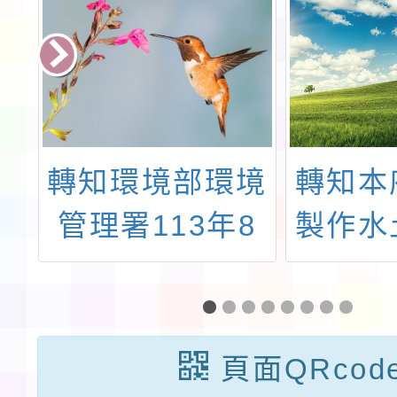
中
轉知環境部環境
轉知本
非
管理署113年8
製作水
計
月23日環管土字
導
球
第
1137123636A
頁面QRcod