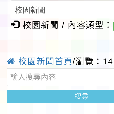
生入學前鑑定事宜
轉知台灣武術協會檢送「
月29日中正盃決賽暨國
「抗生素聰明用，防疫
校園新聞 / 內容類型：
術精英錦標賽」
動」插畫徵件活動
淨零綠生活教案入校路
會
地景藝術節教師研習
校園新聞首頁
/瀏覽：14
115年8月22日(星期六)
桃園市孔廟祈福系列活
「2026桃園藝術巡演
搜尋
開 智慧啟航」
轉知國立東華大學辦理