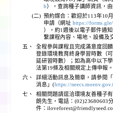
b
），查詢種子講師資訊，由
(二)
預約媒合：歡迎於113年10
申請（網址
https://forms.g
），約1週後以電子郵件通
繫課程內容、場地、設備及
五、
全程參與課程且完成滿意度回
登錄環境教育終身學習時數（
延研習時數）；如為高中以下
法第19條及相關規定上傳申報
六、
詳細活動訊息及簡章，請參閱
消息」(
https://neecs.moenv.gov
七、
相關問題請逕洽環境友善種子
朗先生，電話：(02)23680603
件：iloveforest@friendlyseed.c