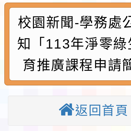
淨零綠生活教案入校路
會
地景藝術節教師研習
校園新聞-學務處
115年8月22日(星期六)
知「113年淨零
桃園市孔廟祈福系列活
「2026桃園藝術巡演
育推廣課程申請
開 智慧啟航」
轉知國立東華大學辦理
共學行動站」第二階段
教育部校安中心白海豚
習海報及各區簡章
報
淨零綠領人才培育課程
返回首頁
116學年度國民中學各