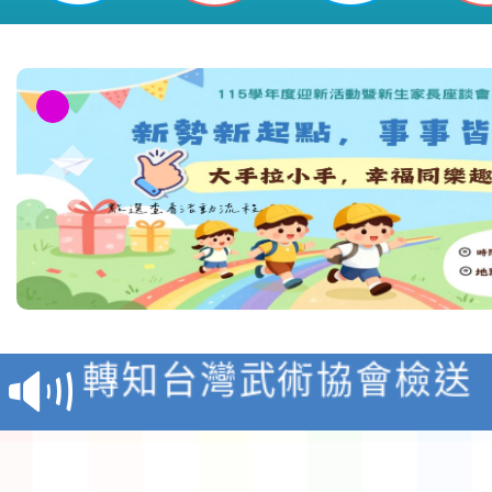
116學年度國民中學各
生入學前鑑定事宜
轉知台灣武術協會檢送「
月29日中正盃決賽暨國
「抗生素聰明用，防疫
術精英錦標賽」
動」插畫徵件活動