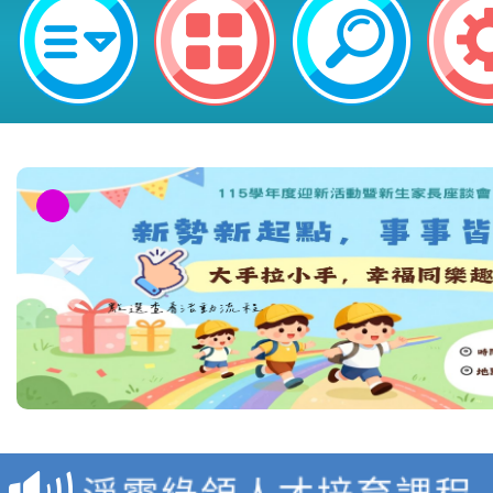
教育部校安中心白海豚
報
淨零綠領人才培育課程