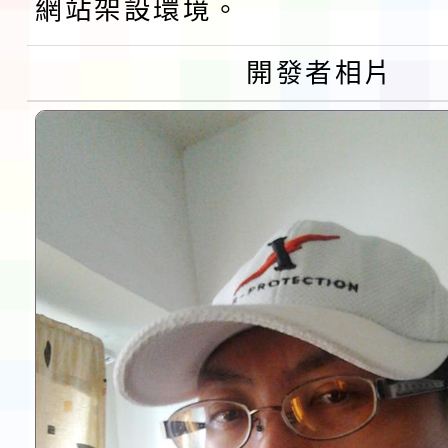
網站架設環境。
第3次招考代課鐘點教
檢送「桃園市115學年
開發者相片
告(不再辦理後續甄選)
賽實施要點」1份
本市「115學年度學生
程安排一案
「桃園市補助參觀特色
展演活動實施計畫」11
請一案