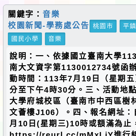
關鍵字：
音樂
校園新聞-學務處公告
桃園市
平
國民小學
音樂
說明：一、依據國立臺南大學113
南大文資字第1130012734號
動時間：113年7月19日（星期五
分至下午4時30分。三、活動地
大學府城校區（臺南市中西區樹林
文薈樓J106）。四、報名網址：
月10日(星期三)10時或額滿為止
https://reurl.cc/mMxLjY