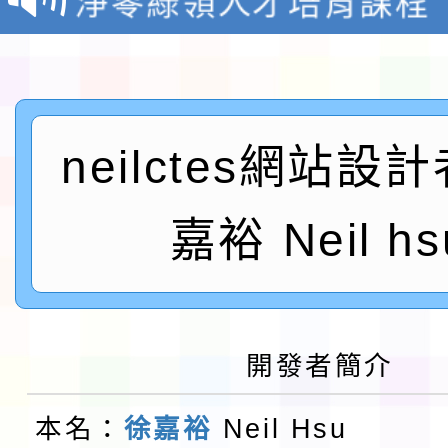
檢送桃園市115學年度
及師生本土語及新住民
115年食農教育專業人
neilctes網站設
實施要點各1份
程
函轉國家通訊傳播委員會
鎮韌性（防空）演習－
「115年金融知識線上
嘉裕 Neil hs
速演練執行計畫」
法」
本校115學年度第1學
第3次招考代課鐘點教
檢送「桃園市115學年
開發者簡介
告(不再辦理後續甄選)
賽實施要點」1份
本市「115學年度學生
本名：
徐嘉裕
Neil Hsu