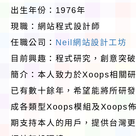
程安排一案
「桃園市補助參觀特色
出生年份：1976年
展演活動實施計畫」11
教育部校安中心白海豚
現職：網站程式設計師
請一案
報
淨零綠領人才培育課程
任職公司：
Neil網站設計工坊
目前興趣：程式研究，創意突
檢送桃園市115學年度
簡介：本人致力於Xoops相關
及師生本土語及新住民
115年食農教育專業人
已有數十餘年，希望能將所研
實施要點各1份
程
函轉國家通訊傳播委員會
成各類型Xoops模組及Xoop
鎮韌性（防空）演習－
「115年金融知識線上
期支持本人的用戶，提供台灣更
速演練執行計畫」
法」
本校115學年度第1學