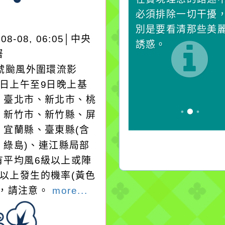
水而變污濁，一杯污水
必須排除一切干擾
卻不會因一滴清水的存
別是要看清那些美
-08-08, 06:05│中央
在而變清澈。
誘惑。
署
3號颱風外圍環流影
8日上午至9日晚上基
、臺北市、新北市、桃
、新竹市、新竹縣、屏
、宜蘭縣、臺東縣(含
、綠島)、連江縣局部
有平均風6級以上或陣
級以上發生的機率(黃色
)，請注意。
more...