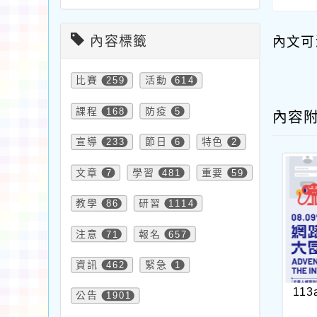
內容標籤
內文可
比賽
259
活動
614
課程
168
防疫
5
內容
宣導
233
節日
6
特色
2
文章
7
學習
481
重要
59
教學
86
研習
1114
注意
71
報名
657
資訊
462
緊急
1
113
公告
1901