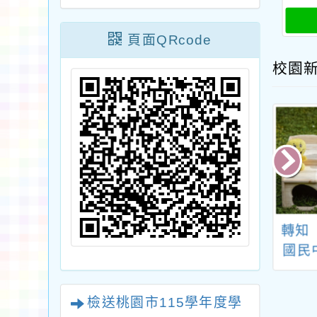
頁面QRcode
校園
黑松教育基金會
轉知「113年度八德
轉知
黑松尋。耕課程
埤塘自然生態公園環
國民
「在地環境特色
境教育」環境教育課
體育
材創發工作坊」
程預約簡章
檢送桃園市115學年度學