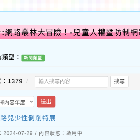
告:網路叢林大冒險！-兒童人權暨防制網
容類型：
新聞類型
：1379
搜尋
送出
網路兒少性剝削特展
024-07-29 / 內容狀態：啟用中