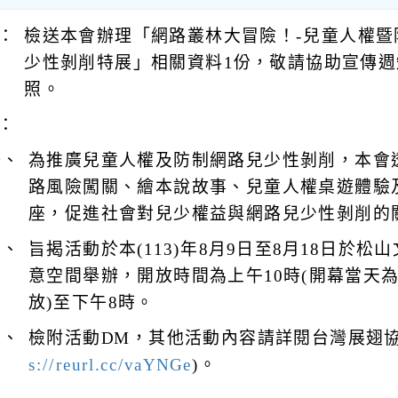
：
檢送本會辦理「網路叢林大冒險！-兒童人權暨
少性剝削特展」相關資料1份，敬請協助宣傳週
照。
：
一、
為推廣兒童人權及防制網路兒少性剝削，本會
路風險闖關、繪本說故事、兒童人權桌遊體驗
座，促進社會對兒少權益與網路兒少性剝削的
二、
旨揭活動於本(113)年8月9日至8月18日於松
意空間舉辦，開放時間為上午10時(開幕當天為
放)至下午8時。
三、
檢附活動DM，其他活動內容請詳閱台灣展翅協
s://reurl.cc/vaYNGe
)。