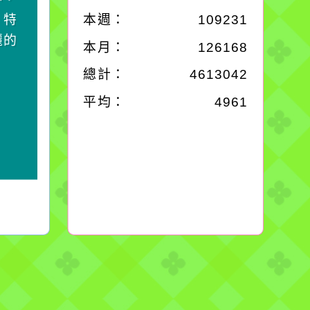
，特
它笑，它就對你笑；你
本週：
109231
麗的
對它哭，它也對你哭。
本月：
126168
總計：
4613042
平均：
4961