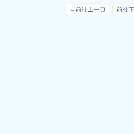
苗自費接種服務
←
前往上一頁
前往