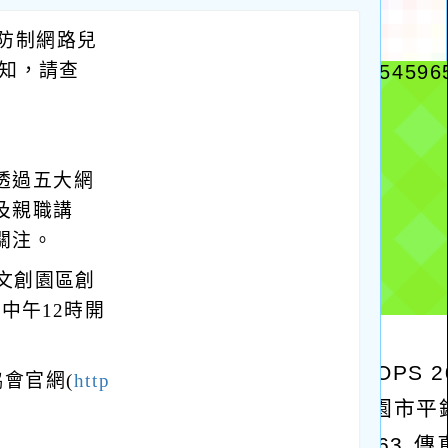
防制網路兒
知，請查
透過五大網
及親職講
關注。
山文創園區創
中午12時開
會官網(
http