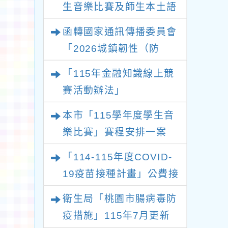
生音樂比賽及師生本土語
及新住民語歌謠比賽實施
函轉國家通訊傳播委員會
要點各1份
「2026城鎮韌性（防
空）演習－行動網路降速
「115年金融知識線上競
演練執行計畫」
賽活動辦法」
本市「115學年度學生音
樂比賽」賽程安排一案
「114-115年度COVID-
19疫苗接種計畫」公費接
種對象擴大
衛生局「桃園市腸病毒防
疫措施」115年7月更新