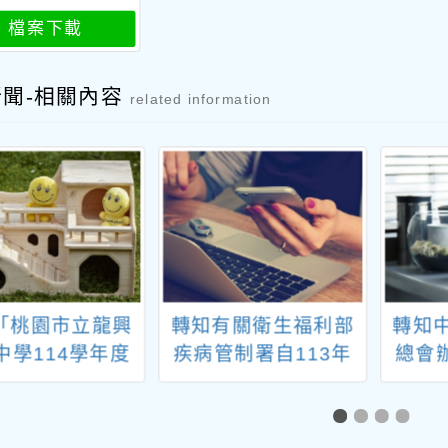
檔案下載
新聞-相關內容
related information
「桃園市立龍興
轉知有關衛生福利部
轉知
中學114學年度
疾病管制署自113年
總會
班新生入學甄選
12月1日起，於全國8
國視
簡章」
家旅遊醫學合約醫院
提供M痘（Mpox）疫