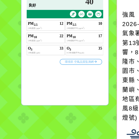
強風
2026
氣象
第1
響，
隆市
園市
東縣
蘭嶼
地區
風8
燈號