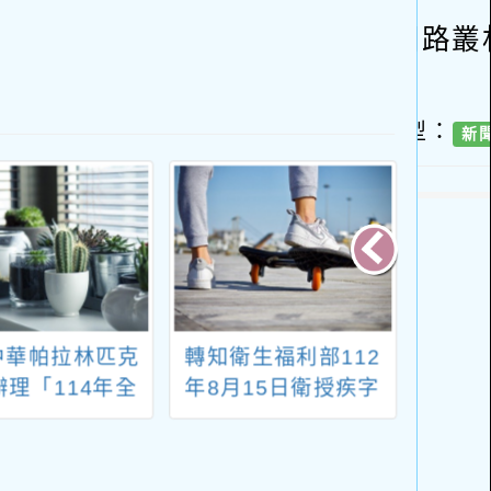
中華帕拉林匹克
轉知衛生福利部112
函轉
辦理「114年全
年8月15日衛授疾字
113
覺障礙者柔道訓
第1120200761號公
全國「
練營」
告，自中華民國113
年，莫
年5月19日停止適用
年攝