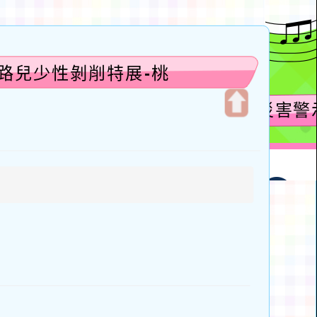
路兒少性剝削特展-桃
開
啟
上
方
區
塊