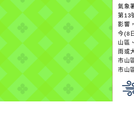
氣象
第1
影響
今(8
山區
雨或
市山
市山區
颱風
2026
氣象