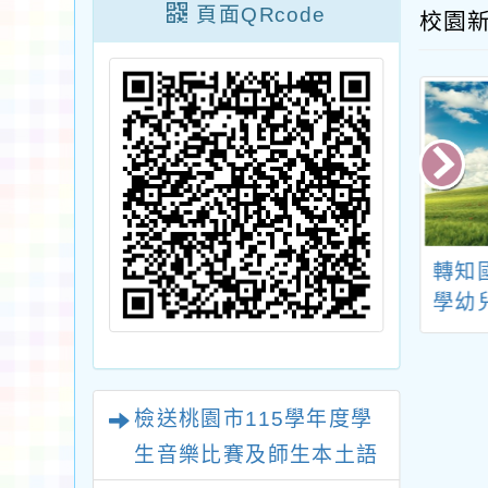
頁面QRcode
校園
臺北教育大學推
桃園市立平興國民中
轉知
育中心週六硬筆
學辦理桃園市115年
學幼
課程訊息
度寒假學生多元資優
系承
潛能營「森之鍊金術:
畫「2
解碼生態系的綠色藍
不塑
檢送桃園市115學年度學
圖」活動資訊
生音樂比賽及師生本土語