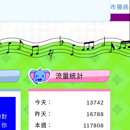
流量統計
今天：
13742
作者：網路小語
昨天：
16788
你對
在實現理想的路途中，
；你
必須排除一切干擾，特
本週：
117808