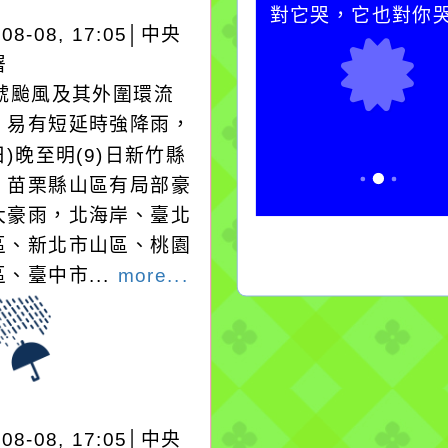
卻不會因一滴清水的存
對它哭，它也對你
-08-08, 17:05│中央
在而變清澈。
署
3號颱風及其外圍環流
，易有短延時強降雨，
日)晚至明(9)日新竹縣
、苗栗縣山區有局部豪
大豪雨，北海岸、臺北
區、新北市山區、桃園
、臺中市...
more...
-08-08, 17:05│中央