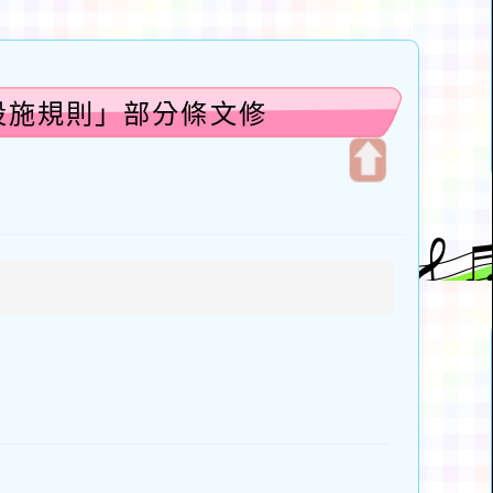
設施規則」部分條文修
開
啟
上
方
區
塊