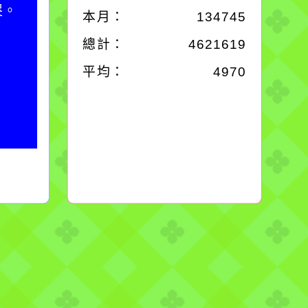
哭。
別是要看清那些美麗的
本月：
134745
誘惑。
總計：
4621619
平均：
4970