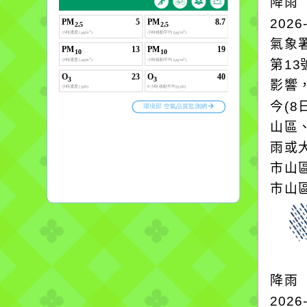
降雨
2026
氣象
第1
影響
今(8
山區
雨或
市山
市山區
降雨
2026