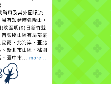
署
3號颱風及其外圍環流
，易有短延時強降雨，
日)晚至明(9)日新竹縣
、苗栗縣山區有局部豪
大豪雨，北海岸、臺北
區、新北市山區、桃園
、臺中市...
more...
-08-08, 17:30│中央
署