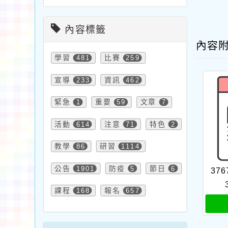
內容標籤
內容
學習
481
比賽
259
宣導
233
資訊
462
緊急
1
重要
59
文章
7
活動
614
注意
71
特色
2
教學
86
研習
1114
公告
1901
防疫
5
節日
6
376
課程
168
報名
657