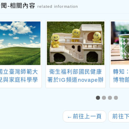
新聞-相關內容
related information
國立臺灣師範大
衛生福利部國民健康
轉知
兒與家庭科學學
署於IG頻道novape辦
博物
辦教育部USR計
理2場次小額抽獎活動
024年我行！我
！」減塑與永續
徵件競賽
←
前往上一頁
前往