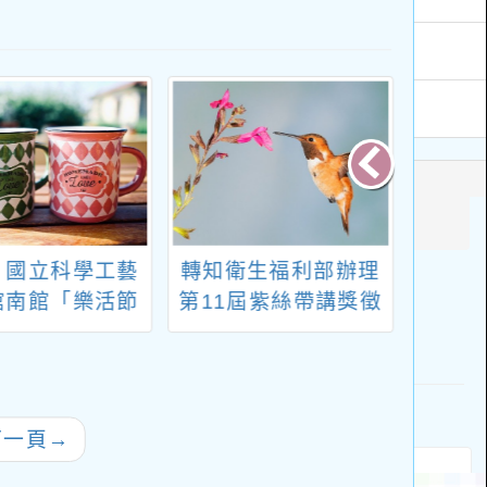
：國立科學工藝
轉知衛生福利部辦理
轉知
館南館「樂活節
第11屆紫絲帶講獎徵
管制
能屋」
選辦法及相關文件一
巴尼
案
製作
導動
下一頁
→