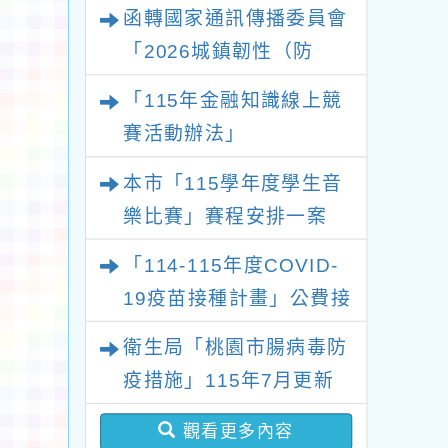
及新住民語歌謠比賽實施
函轉國家通訊傳播委員會
要點各1份
「2026城鎮韌性（防
空）演習－行動網路降速
「115年金融知識線上競
演練執行計畫」
賽活動辦法」
本市「115學年度學生音
樂比賽」賽程安排一案
「114-115年度COVID-
19疫苗接種計畫」公費接
種對象擴大
衛生局「桃園市腸病毒防
疫措施」115年7月更新
版問答集及修正對照表各
觀看更多內容
1份