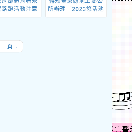
教育部體育署來
轉知臺東縣池上鄉公
轉知
醒路跑活動注意
所辦理「2023悠活池
基金會
事項
上-米鄉竹筏季系列活
菸就
動『竹筏節慶嘉年華-
水上竹筏競賽』」活
動賽事
下一頁
→