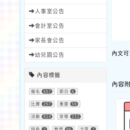
人事室公告
會計室公告
家長會公告
內文可
幼兒園公告
內容標籤
內容
報名
657
節日
6
比賽
257
重要
59
活動
614
宣導
232
特色
2
教學
86
文章
7