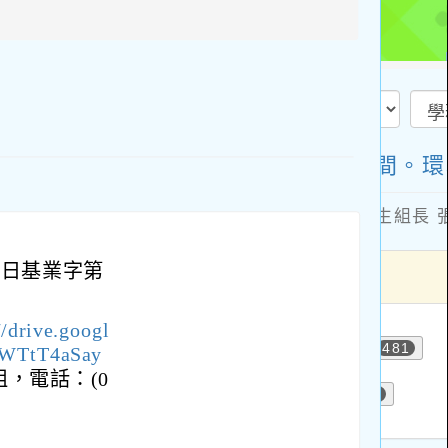
方
區
塊
0日基業字第
//drive.googl
6WTtT4aSay
，電話：(0