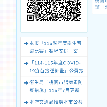
南投縣政府「國
轉知：農業部辦理
桃園
通安全宣導手冊-
115年食農教育亮點
辦「活
級版」電子檔1
交流座談會資料1份
國際
份，請查照。
請師
本市「115學年度學生音
樂比賽」賽程安排一案
「114-115年度COVID-
19疫苗接種計畫」公費接
種對象擴大
衛生局「桃園市腸病毒防
疫措施」115年7月更新
版問答集及修正對照表各
本府交通局推廣本市公共
1份