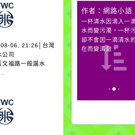
作者：網路小語
作者：網路小語
在實現理想的路途中，
一杯清水因滴入一
必須排除一切干擾，特
水而變污濁，一杯
別是要看清那些美麗的
卻不會因一滴清水
-08-06, 21:26│台灣
誘惑。
在而變清澈。
水公司
區文福路一般漏水
..