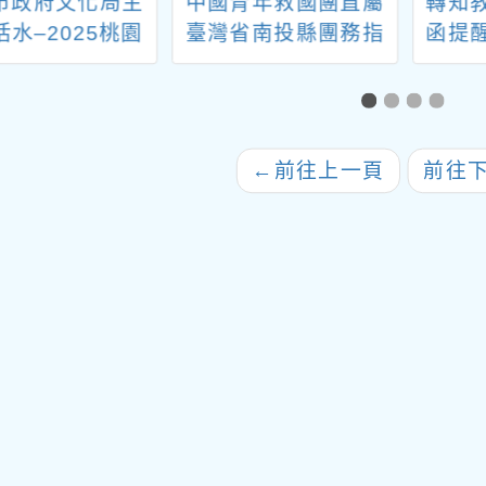
市政府文化局主
中國青年救國團直屬
轉知
水–2025桃園
臺灣省南投縣團務指
函提
水彩雙年展」，
導委員會辦理115年
生踴躍報名參加
冬令教育人員研習活
動「戀戀合歡奧萬大
〜教師研習營」、
←
前往上一頁
前往
「玉山星空夜〜教師
自然保育研習營」實
施辦法