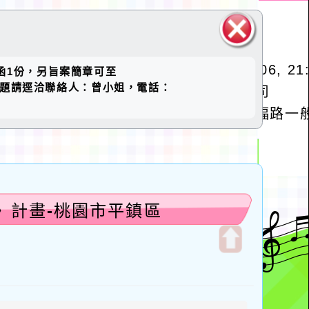
關閉區
來函1份，另旨案簡章可至
塊
下載，活動相關問題請逕洽聯絡人：曾小姐，電話：
》計畫-桃園市平鎮區
開
啟
上