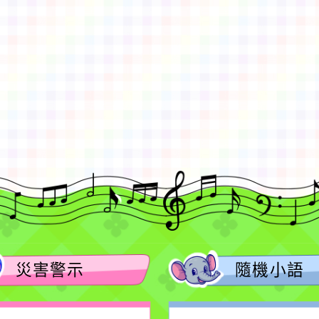
gle、Firefox、Vivaldi、Opera
支援行
 2.5.11
網站語系：zh-TW
eil網站設計工坊
徐嘉裕 Neil hsu
災害警示
隨機小語