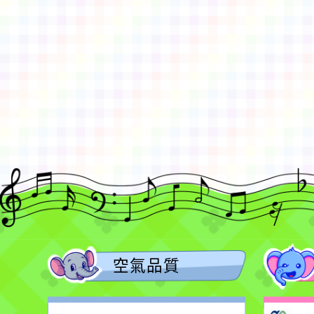
佈景版本：
neilctes
適用瀏覽器：Edge、Goo
Xoops版本：
XOOPS
Xoops
網站設計
：
N
Xoops網站設計者：
空氣品質