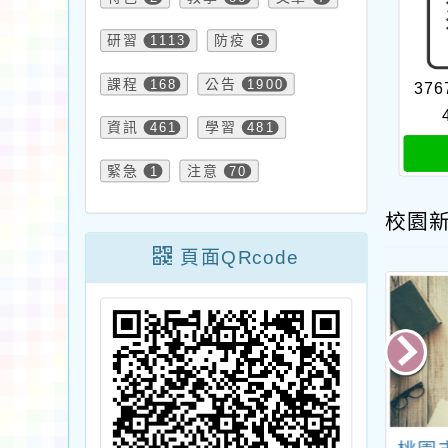
研習
1113
防疫
5
課程
168
公告
1900
376
資訊
461
學習
481
緊急
1
注意
70
校園
頁面QRcode