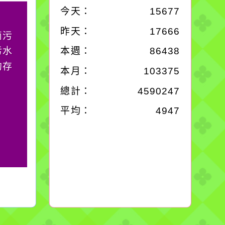
今天：
15677
作者：網路小語
昨天：
17666
滴污
生活是一面鏡子。你對
污水
它笑，它就對你笑；你
本週：
86438
的存
對它哭，它也對你哭。
本月：
103375
總計：
4590247
平均：
4947