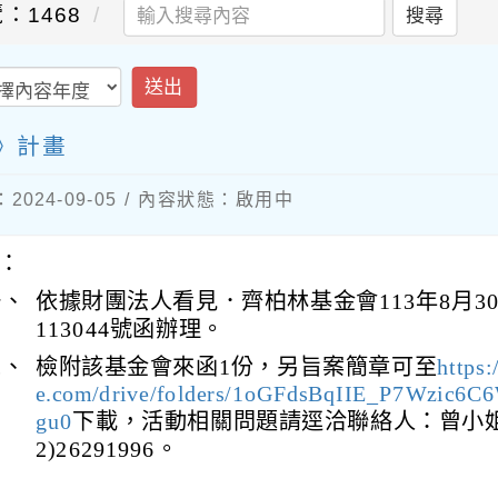
：1468
搜尋
送出
》計畫
024-09-05 / 內容狀態：啟用中
：
一、
依據財團法人看見．齊柏林基金會113年8月3
113044號函辦理。
二、
檢附該基金會來函1份，另旨案簡章可至
https:
e.com/drive/folders/1oGFdsBqIIE_P7Wzic6C
gu0
下載，活動相關問題請逕洽聯絡人：曾小姐
2)26291996。