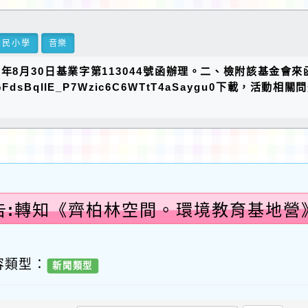
國民小學
音樂
年8月30日基業字第113044號函辦理。二、檢附該基金會
olders/1oGFdsBqIIE_P7Wzic6C6WTtT4aSaygu0
告:轉知《齊柏林空間。環境教育基地營
新
容類型：
新聞類型