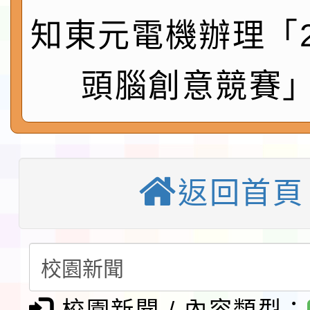
鎮韌性（防空）演習－
「115年金融知識線上
知東元電機辦理「2
速演練執行計畫」
法」
本校115學年度第1學
頭腦創意競賽」
第3次招考代課鐘點教
檢送「桃園市115學年
告(不再辦理後續甄選)
賽實施要點」1份
本市「115學年度學生
程安排一案
「桃園市補助參觀特色
返回首頁
展演活動實施計畫」11
教育部校安中心白海豚
請一案
報
淨零綠領人才培育課程
檢送桃園市115學年度
校園新聞 / 內容類型：