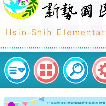
轉知東元電機辦理「2024綠頭腦創
市平鎮區新勢國民小學