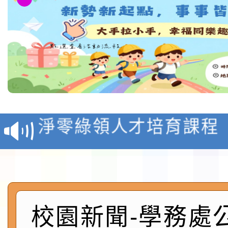
教育部校安中心白海豚
報
淨零綠領人才培育課程
檢送桃園市115學年度
及師生本土語及新住民
115年食農教育專業人
實施要點各1份
程
函轉國家通訊傳播委員會
校園新聞-學務處