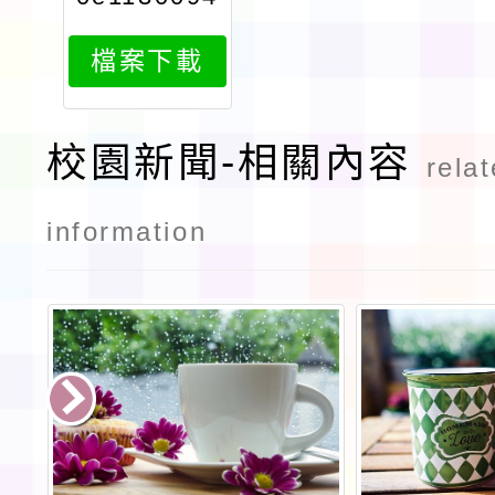
238attach
檔案下載
1
校園新聞-相關內容
rela
information