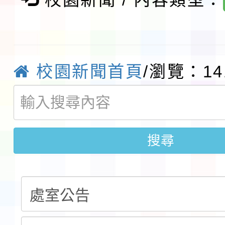
及師生本土語及新住民
115年食農教育專業人
實施要點各1份
程
函轉國家通訊傳播委員會
校園新聞首頁
/瀏覽：14
鎮韌性（防空）演習－
「115年金融知識線上
速演練執行計畫」
法」
本校115學年度第1學
搜尋
第3次招考代課鐘點教
檢送「桃園市115學年
告(不再辦理後續甄選)
賽實施要點」1份
本市「115學年度學生
程安排一案
「桃園市補助參觀特色