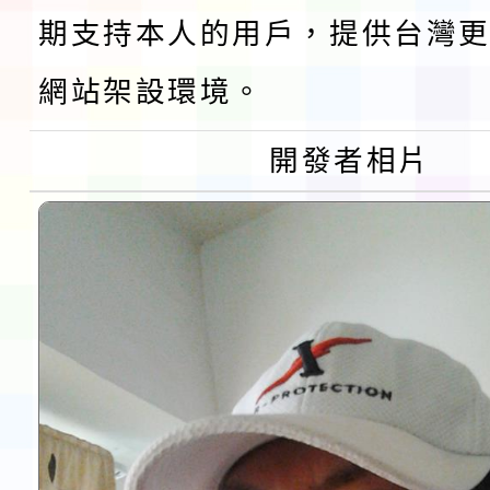
期支持本人的用戶，提供台灣更
桃園市孔廟祈福系列活
「2026桃園藝術巡演
網站架設環境。
開 智慧啟航」
轉知國立東華大學辦理
開發者相片
共學行動站」第二階段
教育部校安中心白海豚
習海報及各區簡章
報
淨零綠領人才培育課程