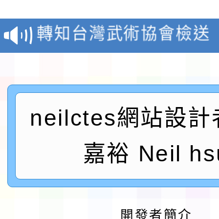
生入學前鑑定事宜
轉知台灣武術協會檢送「
月29日中正盃決賽暨國
「抗生素聰明用，防疫
術精英錦標賽」
動」插畫徵件活動
淨零綠生活教案入校路
會
地景藝術節教師研習
neilctes網站設
115年8月22日(星期六)
嘉裕 Neil hs
桃園市孔廟祈福系列活
「2026桃園藝術巡演
開 智慧啟航」
轉知國立東華大學辦理
開發者簡介