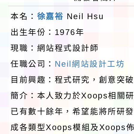
共學行動站」第二階段
教育部校安中心白海豚
本名：
徐嘉裕
Neil Hsu
習海報及各區簡章
報
淨零綠領人才培育課程
出生年份：1976年
116學年度國民中學各
現職：網站程式設計師
生入學前鑑定事宜
轉知台灣武術協會檢送「
任職公司：
Neil網站設計工坊
月29日中正盃決賽暨國
「抗生素聰明用，防疫
目前興趣：程式研究，創意突
術精英錦標賽」
動」插畫徵件活動
簡介：本人致力於Xoops相關
淨零綠生活教案入校路
已有數十餘年，希望能將所研
會
地景藝術節教師研習
成各類型Xoops模組及Xoop
115年8月22日(星期六)