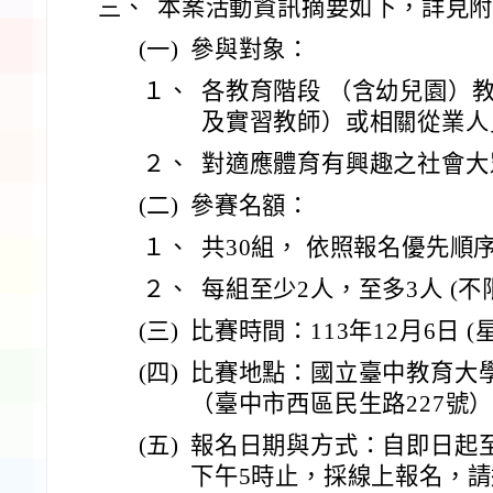
三、
本案活動資訊摘要如下，詳見
(一)
參與對象：
１、
各教育階段 （含幼兒園）
及實習教師）或相關從業人
２、
對適應體育有興趣之社會大
(二)
參賽名額：
１、
共30組， 依照報名優先順
２、
每組至少2人，至多3人 (不
(三)
比賽時間：113年12月6日 (
(四)
比賽地點：國立臺中教育大學
（臺中市西區民生路227號
(五)
報名日期與方式：自即日起至11
下午5時止，採線上報名，請