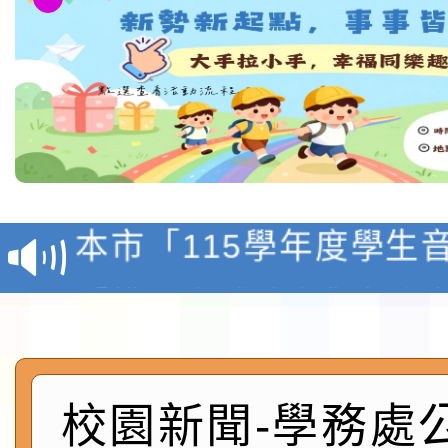
檢送「桃園市115學年
賽實施要點」1份
本市「115學年度學生
程安排一案
「桃園市補助參觀特色
展演活動實施計畫」11
社團法人中華民國畫廊
請一案
026 ART TAIPEI
本校115學年度第1學
校園新聞-學務處