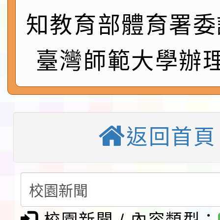
會」之「藝術教育日」
第2次招考代課鐘點教
115 年度兒童課後照顧
知教育部體育署委
告(採1次公告分次招考)
0 小時業訓練課程
轉知本市體育總會划船
臺灣師範大學辦理
「115年桃園市運動會
「114-115年度COVI
錦標賽」海洋艇及SUP
計畫」公費接種對象擴
115學年度迎新活動暨
域)，申請變更地點
會活動流程表
函轉桃園市童軍會辦理桃
返回首頁
童軍小隊長訓練營活動
檢送「桃園市115學年
賽實施要點」1份
本市「115學年度學生
程安排一案
「桃園市補助參觀特色
校園新聞 / 內容類型：