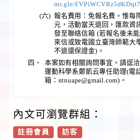
ms.gle/FVPiWCVRz5dKDqt
(六)
報名費用：免報名費。惟每隊
元，活動當天退回，匯款資
發至聯絡信箱 (若報名後未
來信或致電國立臺灣師範大
不退還保證金)。
四、
本案如有相關詢問事宜，請逕
運動科學系鄭凱云專任助理(電話：0
箱：ntnuape@gmail.com)。
內文可瀏覽群組：
註冊會員
訪客