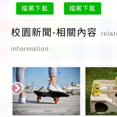
348attach
348attach
檔案下載
檔案下載
2
1
校園新聞-相關內容
rela
information