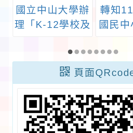
願
國立中山大學辦
轉知1
辦
理「K-12學校及
國民中
份
教育場域室內空
洋教育
訓
氣品質改善論
請
壇」
頁面QRcod