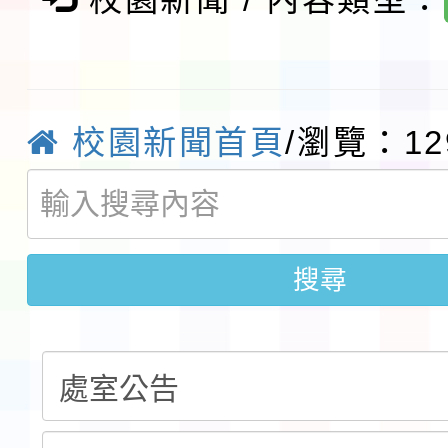
展演活動實施計畫」11
社團法人中華民國畫廊
請一案
026 ART TAIPEI
本校115學年度第1學
校園新聞首頁
/瀏覽：12
會」之「藝術教育日」
第2次招考代課鐘點教
115 年度兒童課後照顧
告(採1次公告分次招考)
0 小時業訓練課程
轉知本市體育總會划船
搜尋
「115年桃園市運動會
「114-115年度COVI
錦標賽」海洋艇及SUP
計畫」公費接種對象擴
115學年度迎新活動暨
域)，申請變更地點
會活動流程表
函轉桃園市童軍會辦理桃