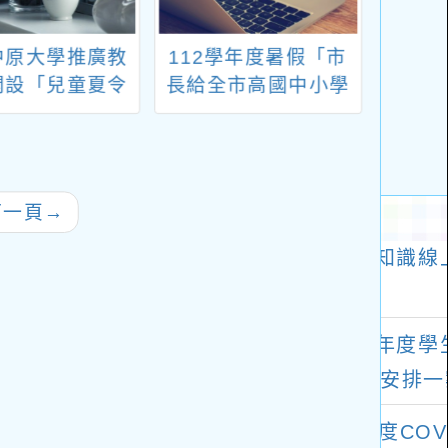
中原大學推廣教
112學年度暑假「市
113
開設「兒童夏令
長給全市高國中小學
桌
（含暑期游泳
生家長的一封信」
GO
」系列課程簡章
下一頁
→