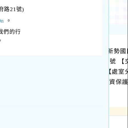
路21號)
0n
。
我們的行
。