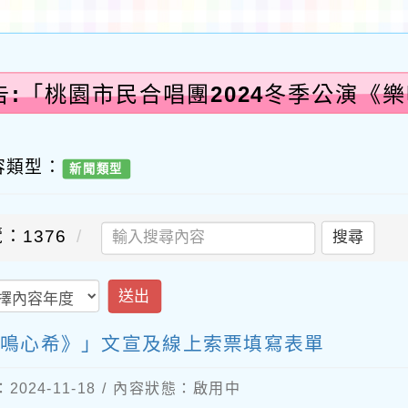
告:「桃園市民合唱團2024冬季公演《
容類型：
新聞類型
：1376
搜尋
送出
樂鳴心希》」文宣及線上索票填寫表單
024-11-18 / 內容狀態：啟用中