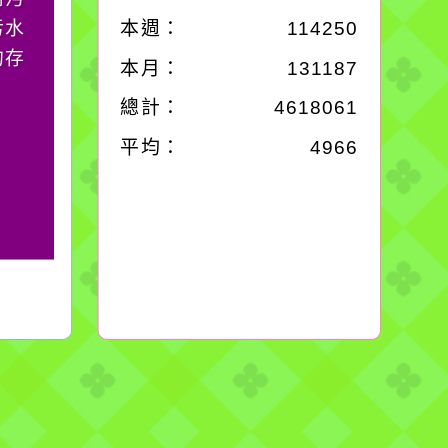
污水
它笑，它就對你笑；你
本週：
114250
的存
對它哭，它也對你哭。
本月：
131187
總計：
4618061
平均：
4966