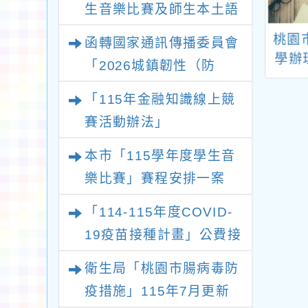
生音樂比賽及師生本土語
及新住民語歌謠比賽實施
中央氣象署訂於
有關本市114年度校
桃園
函轉國家通訊傳播委員會
要點各1份
13）年10月26
園性別事件調查專業
學辦
「2026城鎮韌性（防
（星期六）舉辦
人員培訓班第二梯次
度寒
空）演習－行動網路降速
2024 Kiss
課程名額釋出一案，
潛能
「115年金融知識線上競
演練執行計畫」
ence 【科技守護
鼓勵教師參訓
解碼
賽活動辦法」
慧氣象與 AI】」
本市「115學年度學生音
開放參觀
樂比賽」賽程安排一案
「114-115年度COVID-
19疫苗接種計畫」公費接
種對象擴大
衛生局「桃園市腸病毒防
疫措施」115年7月更新