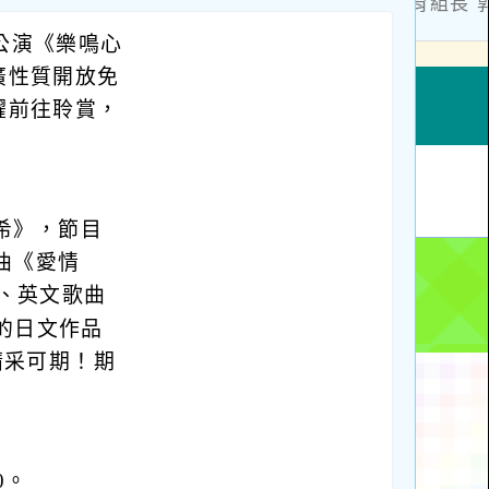
公演《樂鳴心
廣性質開放免
躍前往聆賞，
希》，節目
曲《愛情
ik"、英文歌曲
耕老師的日文作品
精采可期！期
0。