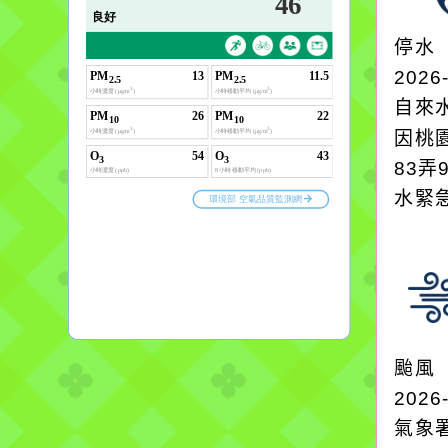
停水
2026
自來
因桃
83弄
水緊
颱風
2026
氣象