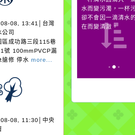
必須排除一切干擾，特
水而變污濁，一杯
別是要看清那些美麗的
卻不會因一滴清水
-08-08, 13:41│台灣
誘惑。
在而變清澈。
水公司
園區成功路三段115巷
91號 100mmPVCP漏
急搶修 停水
more...
-08-08, 11:30│中央
署