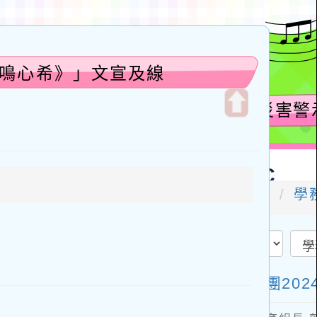
樂鳴心希》」文宣及線
開
啟
上
方
區
塊