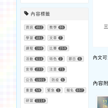
內容標籤
資訊
462
教學
86
學習
481
文章
7
課程
168
比賽
259
內文可
活動
614
特色
2
節日
6
宣導
233
注意
71
公告
1901
防疫
5
內容
重要
59
緊急
1
報名
657
研習
1114