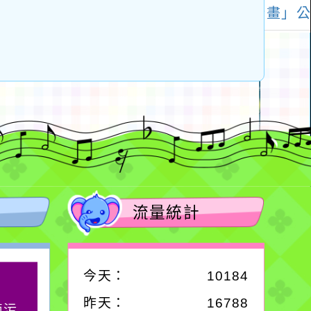
流量統計
今天：
10184
作者：網路小語
昨天：
16788
滴污
生活是一面鏡子。你對