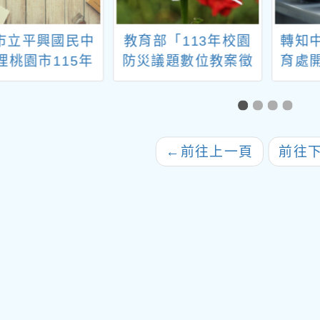
市立平興國民中
教育部「113年校園
轉知
理桃園市115年
防災議題數位教案徵
育處
假學生多元資優
選」，鼓勵教師參與
營
營「森之鍊金術:
班）
生態系的綠色藍
圖」活動資訊
←
前往上一頁
前往