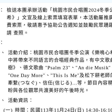
：
檢送本團承辦活動「桃園市民合唱團2024冬季
希》」文宣及線上索票填寫表單，本活動屬推
費索票，敬請惠予協助公告週知並鼓勵民眾踴
請 查照。
：
一、
活動介紹：桃園市民合唱團冬季公演《樂鳴心
中將帶來不同語言的合唱經典作品，有中文歌
樹》、德文歌曲 "Psalm 23"、"An die Mus
"One Day More"、"This Is Me"及松下
牽繫(つなぐ)、信任(信じる)…等，節目內容
盼與各位觀眾共渡美好的午後時光。
二、
活動資訊：
(一)
時間：民國113年11月24日(日) 14:30-16:1