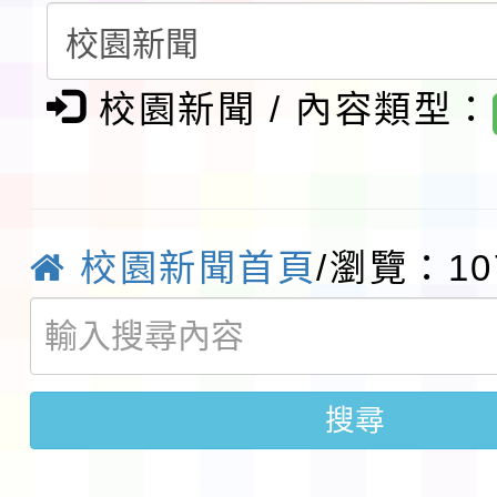
請一案
報
淨零綠領人才培育課程
校園新聞 / 內容類型：
檢送桃園市115學年度
及師生本土語及新住民
115年食農教育專業人
實施要點各1份
程
函轉國家通訊傳播委員會
校園新聞首頁
/瀏覽：10
鎮韌性（防空）演習－
「115年金融知識線上
速演練執行計畫」
法」
本校115學年度第1學
搜尋
第3次招考代課鐘點教
檢送「桃園市115學年