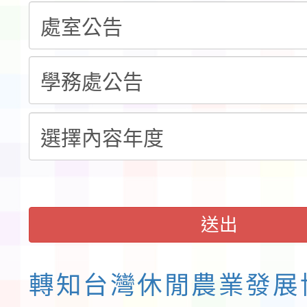
告(不再辦理後續甄選)
賽實施要點」1份
本市「115學年度學生
程安排一案
「桃園市補助參觀特色
展演活動實施計畫」11
請一案
送出
轉知台灣休閒農業發展