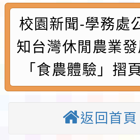
及師生本土語及新住民
115年食農教育專業人
實施要點各1份
程
校園新聞-學務處
函轉國家通訊傳播委員會
鎮韌性（防空）演習－
「115年金融知識線上
知台灣休閒農業發
速演練執行計畫」
法」
本校115學年度第1學
「食農體驗」摺頁
第3次招考代課鐘點教
檢送「桃園市115學年
告(不再辦理後續甄選)
賽實施要點」1份
本市「115學年度學生
程安排一案
「桃園市補助參觀特色
返回首頁
展演活動實施計畫」11
教育部校安中心白海豚