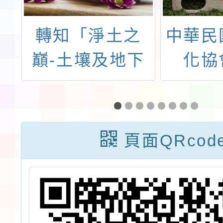
中
轉知「淨土之
中華民
非
巔-土壤及地下
化協
計
水保護電競賽」
「20
球
活動一案
兒童象
術研習
頁面QRcod
案，請