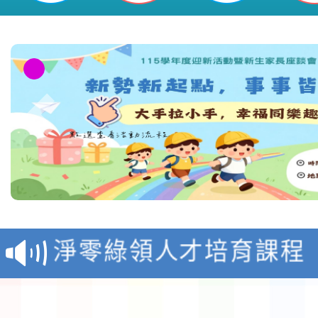
教育部校安中心白海豚
報
淨零綠領人才培育課程
檢送桃園市115學年度