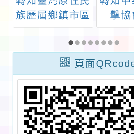
校
轉知臺灣原住民
轉知中
施
族歷屆鄉鎮市區
擊協
環
長策進會與花蓮
「113
施
縣體育會共同主
全國梅
辦「2024年第
錦標賽
頁面QRcod
一屆楊傳廣盃全
年中星
民田徑聯賽」