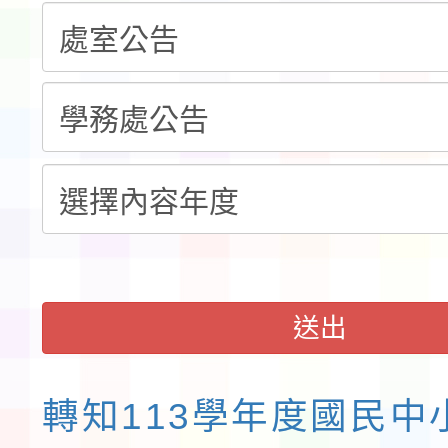
告(不再辦理後續甄選)
賽實施要點」1份
本市「115學年度學生
程安排一案
「桃園市補助參觀特色
展演活動實施計畫」11
請一案
送出
轉知113學年度國民中