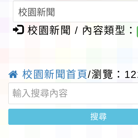
請一案
報
淨零綠領人才培育課程
校園新聞 / 內容類型：
檢送桃園市115學年度
及師生本土語及新住民
115年食農教育專業人
實施要點各1份
程
函轉國家通訊傳播委員會
校園新聞首頁
/瀏覽：12
鎮韌性（防空）演習－
「115年金融知識線上
速演練執行計畫」
法」
本校115學年度第1學
搜尋
第3次招考代課鐘點教
檢送「桃園市115學年