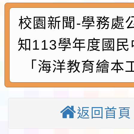
及師生本土語及新住民
115年食農教育專業人
實施要點各1份
程
校園新聞-學務處
函轉國家通訊傳播委員會
鎮韌性（防空）演習－
「115年金融知識線上
知113學年度國
速演練執行計畫」
法」
本校115學年度第1學
「海洋教育繪本
第3次招考代課鐘點教
檢送「桃園市115學年
告(不再辦理後續甄選)
賽實施要點」1份
本市「115學年度學生
程安排一案
「桃園市補助參觀特色
返回首頁
展演活動實施計畫」11
教育部校安中心白海豚