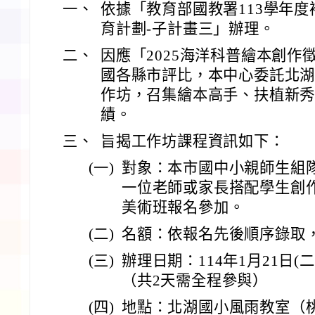
一、
依據「教育部國教署113學年
育計劃-子計畫三」辦理。
二、
因應「2025海洋科普繪本創作
國各縣市評比，本中心委託北
作坊，召集繪本高手、扶植新
績。
三、
旨揭工作坊課程資訊如下：
(一)
對象：本市國中小親師生組隊
一位老師或家長搭配學生創
美術班報名參加。
(二)
名額：依報名先後順序錄取，
(三)
辦理日期：114年1月21日(二)
（共2天需全程參與）
(四)
地點：北湖國小風雨教室（桃