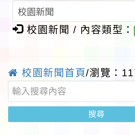
第3次招考代課鐘點教
檢送「桃園市115學年
告(不再辦理後續甄選)
賽實施要點」1份
校園新聞 / 內容類型：
本市「115學年度學生
程安排一案
「桃園市補助參觀特色
展演活動實施計畫」11
社團法人中華民國畫廊
校園新聞首頁
/瀏覽：11
請一案
026 ART TAIPEI
本校115學年度第1學
會」之「藝術教育日」
第2次招考代課鐘點教
115 年度兒童課後照顧
搜尋
告(採1次公告分次招考)
0 小時業訓練課程
轉知本市體育總會划船