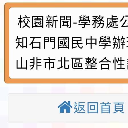
程安排一案
「桃園市補助參觀特色
展演活動實施計畫」11
校園新聞-學務處
社團法人中華民國畫廊
請一案
026 ART TAIPEI
本校115學年度第1學
知石門國民中學辦
會」之「藝術教育日」
第2次招考代課鐘點教
115 年度兒童課後照顧
山非市北區整合性
告(採1次公告分次招考)
0 小時業訓練課程
轉知本市體育總會划船
「115年桃園市運動會
「114-115年度COVI
錦標賽」海洋艇及SUP
計畫」公費接種對象擴
115學年度迎新活動暨
返回首頁
域)，申請變更地點
會活動流程表
本校115學年度第1學