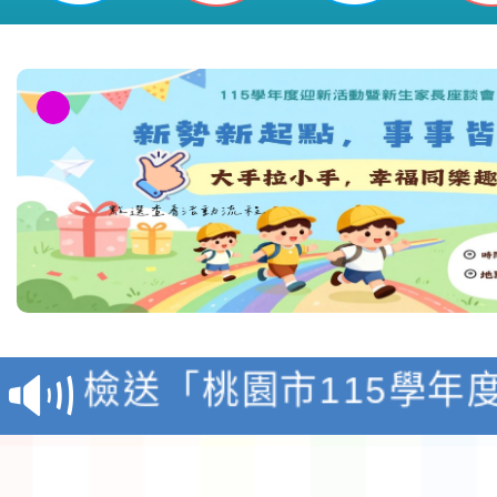
本校115學年度第1學
第3次招考代課鐘點教
檢送「桃園市115學年
告(不再辦理後續甄選)
賽實施要點」1份
本市「115學年度學生