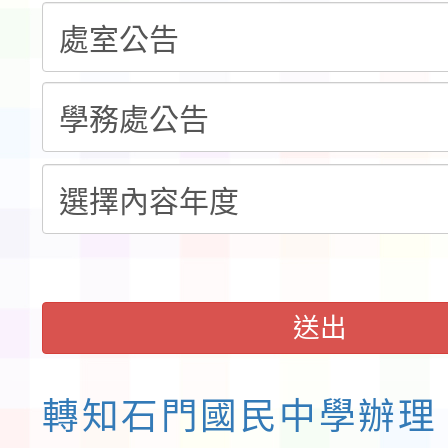
「115年桃園市運動會
「114-115年度COVI
錦標賽」海洋艇及SUP
計畫」公費接種對象擴
115學年度迎新活動暨
域)，申請變更地點
會活動流程表
送出
轉知石門國民中學辦理