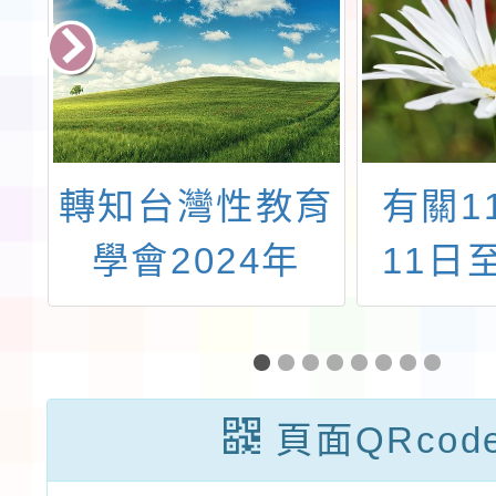
唱
轉知台灣性教育
有關1
公
學會2024年
11日
「多元對話，尊
北世貿
線
重專業～建構本
「20
單
土化性教育」學
亞太
頁面QRcod
術研討會實施計
會