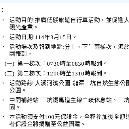
：
一、
活動目的:推廣低碳旅遊自行車活動，並促進
觀光產業。
二、
活動日期:114年3月15日。
三、
活動場次及報到地點:分上、下午兩梯次，須
園報到。
(一)
第一梯次：0730時至0830時報到。
(二)
第二梯次：1200時至1310時報到。
四、
活動路線:大溪河濱公園-龍潭三坑自然生態公
公園。
五、
中間補給站:三坑鐵馬道主線二崁休息站、三
園。
六、
本活動須支付100元保證金，全程參加後全額
者保證金將捐贈至公益團體。