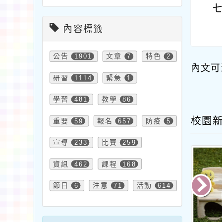
內容標籤
公告
1901
文章
7
特色
2
內文可
研習
1114
緊急
1
學習
481
教學
86
校園
重要
59
報名
657
防疫
5
宣導
233
比賽
259
資訊
462
課程
168
節日
6
注意
71
活動
614