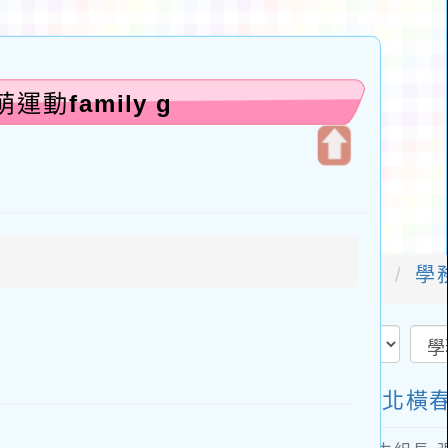
動family g
開
啟
上
方
區
塊