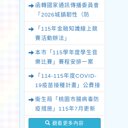
及新住民語歌謠比賽實施
函轉國家通訊傳播委員會
要點各1份
「2026城鎮韌性（防
空）演習－行動網路降速
「115年金融知識線上競
演練執行計畫」
賽活動辦法」
本市「115學年度學生音
樂比賽」賽程安排一案
「114-115年度COVID-
19疫苗接種計畫」公費接
種對象擴大
衛生局「桃園市腸病毒防
疫措施」115年7月更新
版問答集及修正對照表各
觀看更多內容
1份