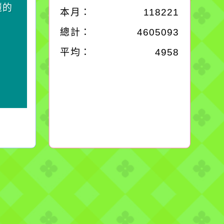
麗的
卻不會因一滴清水的存
本月：
118221
在而變清澈。
總計：
4605093
平均：
4958