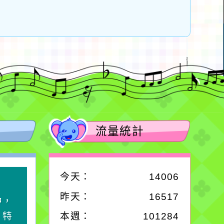
流量統計
今天：
14006
作者：網路小語
昨天：
16517
中，
一杯清水因滴入一滴污
，特
水而變污濁，一杯污水
本週：
101284