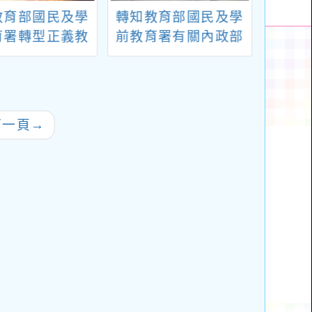
教育部國民及學
轉知教育部國民及學
教育部
育署轉型正義教
前教育署有關內政部
源中心辦理115
辦理之「第1屆儲互盃
「《大濛》電影
兒童繪畫比賽甄選活
暨座談會」研習
動」，請鼓勵學生報
活動一案
名參加。
下一頁
→