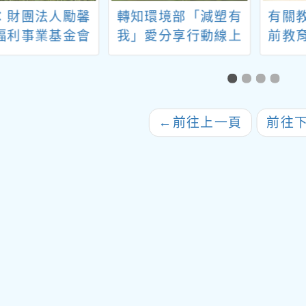
：財團法人勵馨
轉知環境部「減塑有
有關
福利事業基金會
我」愛分享行動線上
前教
「115年度未滿
環境教育活動宣傳海
育資
歲懷孕服務及後續
報(EDM)各1份
年度
輔導方案」之嬰
放映
照顧相關課程一
←
前往上一頁
前往
案