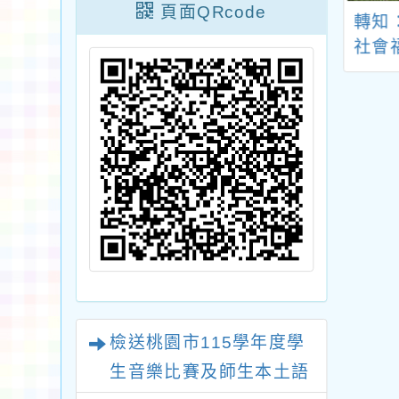
頁面QRcode
大學：永續環境
轉知「創意課堂：
轉知
研究中心及設計
ChatGPT輔助設計水
社會
士學位學程劉為
土保持教學」教師研
辦理
教授執行桃園市
習活動簡章
20
文化局「114年
追蹤
眷村文化論壇」
幼兒
子邀請卡及宣傳
海報
檢送桃園市115學年度學
生音樂比賽及師生本土語