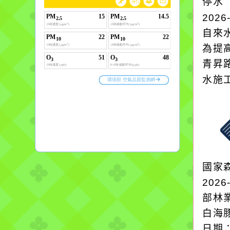
停水
2026
自來
為提
青昇
水施
國家
2026
部林
白海
日期：