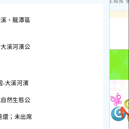
大溪、龍潭區
於大溪河濱公
園-大溪河濱
坑自然生態公
退還；未出席