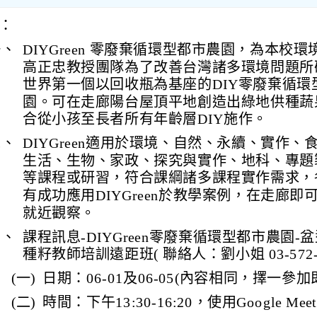
：
一、
DIYGreen 零廢棄循環型都市農園，為本校
高正忠教授團隊為了改善台灣諸多環境問題所
世界第一個以回收瓶為基座的DIY零廢棄循環
園。可在走廊陽台屋頂平地創造出綠地供種蔬
合從小孩至長者所有年齡層DIY施作。
二、
DIYGreen適用於環境、自然、永續、實作、
生活、生物、家政、探究與實作、地科、專題
等課程或研習，符合課綱諸多課程實作需求，
有成功應用DIYGreen於教學案例，在走廊即
就近觀察。
三、
課程訊息-DIYGreen零廢棄循環型都市農園-
種籽教師培訓遠距班( 聯絡人：劉小姐 03-572-4
(一)
日期：06-01及06-05(內容相同，擇一參加
(二)
時間：下午13:30-16:20，使用Google M