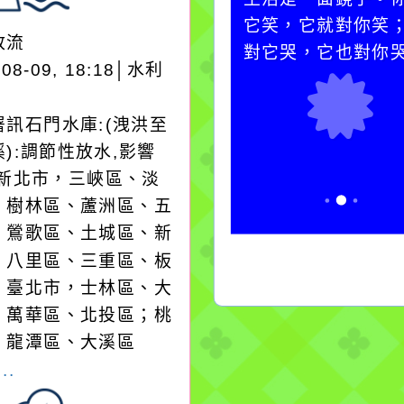
水而變污濁，一杯污水
它笑，它就對你笑
放流
卻不會因一滴清水的存
對它哭，它也對你
-08-09, 18:18│水利
在而變清澈。
署訊石門水庫:(洩洪至
):調節性放水,影響
:新北市，三峽區、淡
、樹林區、蘆洲區、五
、鶯歌區、土城區、新
、八里區、三重區、板
；臺北市，士林區、大
、萬華區、北投區；桃
，龍潭區、大溪區
..