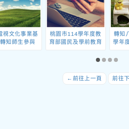
電視文化事業基
桃園市114學年度教
轉知
會轉知師生參與
育部國民及學前教育
學年
26年第十二屆台
署戶外教育與海洋教
學
際兒童影展_團體
育計畫-學校推展優質
」活動，敬請查
戶外教育路線『走進
照。
山林遇見部落』活
←
前往上一頁
前往
動，歡迎各校踴躍報
名參加