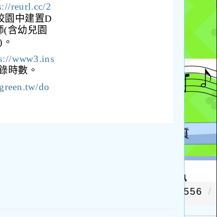
s://reurl.cc/2
校園中建置D
師(含幼兒園
)。
s://www3.ins
錄時數。
ygreen.tw/do