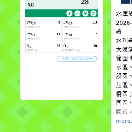
水庫
2026
署
水利
大漢溪
範圍
水區
股區
莊區
橋區
同區
園市
more.