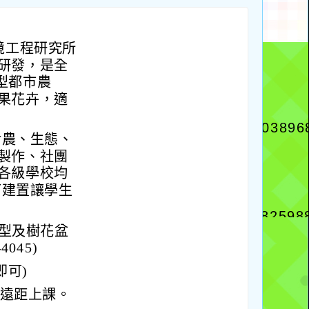
環境工程研究所
研發，是全
型都市農
果花卉，適
食農、生態、
製作、社團
各級學校均
可建置讓學生
盆型及樹花盆
045)
即可)
eet遠距上課。