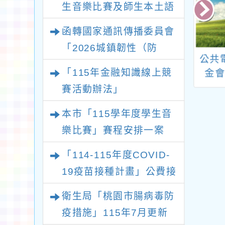
生音樂比賽及師生本土語
及新住民語歌謠比賽實施
函轉國家通訊傳播委員會
要點各1份
「2026城鎮韌性（防
市女童軍會辦理
轉知中華民國志願服
公共
空）演習－行動網路降速
「115年金融知識線上競
3年幼女童軍聯團
務協會辦理「志工學
金
演練執行計畫」
能研習營活動
苑」志工督導訓練一
「20
賽活動辦法」
案，詳如說明，請查
灣國
本市「115學年度學生音
照。
預約
樂比賽」賽程安排一案
「114-115年度COVID-
19疫苗接種計畫」公費接
種對象擴大
衛生局「桃園市腸病毒防
疫措施」115年7月更新