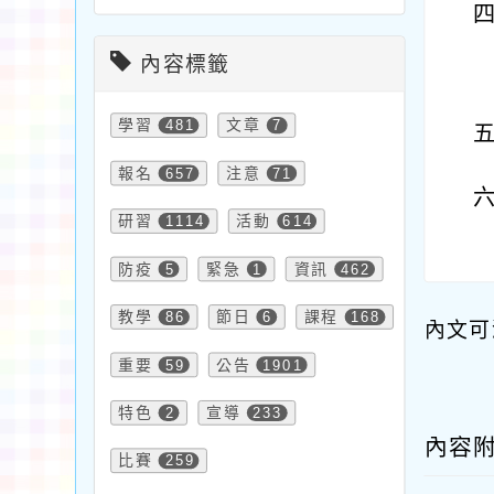
內容標籤
學習
481
文章
7
報名
657
注意
71
研習
1114
活動
614
防疫
5
緊急
1
資訊
462
教學
86
節日
6
課程
168
內文可
重要
59
公告
1901
特色
2
宣導
233
內容
比賽
259