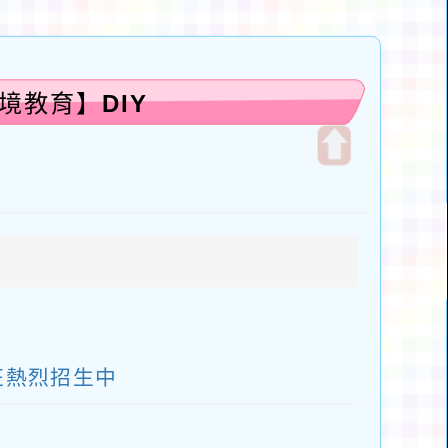
環境教育】DIY
開
啟
上
方
區
塊
距班熱烈招生中