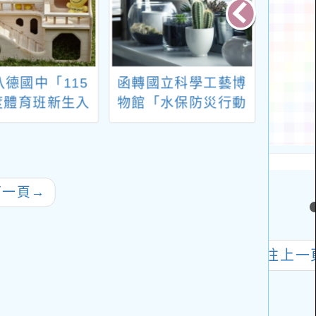
八德國中「115
函轉國立科學工藝博
轉知
度體育班新生入
物館「水保防災行動
二十
甄選簡章」
教具」一案，請查
照。
下一頁
→