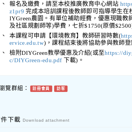
四、
報名及繳費，請至本校推廣教育中心網站
http
z1pr9
完成本培訓課程後教師即可指導學生在
IYGreen農園。有單位補助經費，優惠現職教
及社區規劃師等)學費，七折$1750(原價$2500
五、
本課程可申請【環境教育】教師研習時數(
http
ervice.edu.tw
)，課程結束後將協助參與教師登
六、
檢附DIYGreen教學優惠及介紹(或至
https://di
c/DIYGreen-edu.pdf
下載)。
瀏覽群組：
註冊會員
訪客
附件下載
Download attachment