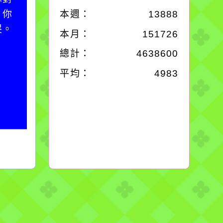
；你
必須排除一切干擾，特
本週：
13888
哭。
別是要看清那些美麗的
本月：
151726
誘惑。
總計：
4638600
平均：
4983