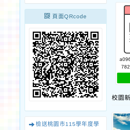
頁面QRcode
a09
782
校園
檢送桃園市115學年度學