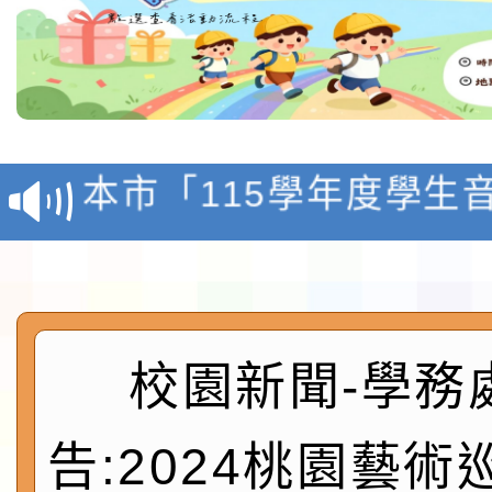
檢送「桃園市115學年
賽實施要點」1份
本市「115學年度學生
程安排一案
「桃園市補助參觀特色
展演活動實施計畫」11
社團法人中華民國畫廊
請一案
026 ART TAIPEI
本校115學年度第1學
校園新聞-學務
會」之「藝術教育日」
第2次招考代課鐘點教
115 年度兒童課後照顧
告:2024桃園藝術