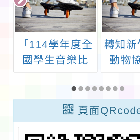
辦
「114學年度全
轉知新
桃
國學生音樂比
動物
永
賽」決賽報名期
「11
畫
程
護動物
一
生命教
頁面QRcod
畫」