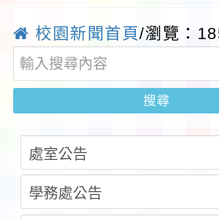
請一案
026 ART TAIPEI
本校115學年度第1學
校園新聞首頁
/瀏覽：18
會」之「藝術教育日」
第2次招考代課鐘點教
115 年度兒童課後照顧
告(採1次公告分次招考)
0 小時業訓練課程
轉知本市體育總會划船
搜尋
「115年桃園市運動會
「114-115年度COVI
錦標賽」海洋艇及SUP
計畫」公費接種對象擴
115學年度迎新活動暨
域)，申請變更地點
會活動流程表
函轉桃園市童軍會辦理桃
童軍小隊長訓練營活動