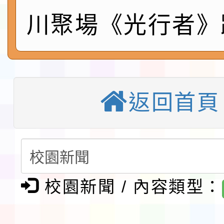
告(採1次公告分次招考)
0 小時業訓練課程
轉知本市體育總會划船
川聚場《光行者》
「115年桃園市運動會
「114-115年度COVI
錦標賽」海洋艇及SUP
計畫」公費接種對象擴
115學年度迎新活動暨
域)，申請變更地點
會活動流程表
函轉桃園市童軍會辦理桃
返回首頁
童軍小隊長訓練營活動
檢送「桃園市115學年
賽實施要點」1份
本市「115學年度學生
程安排一案
「桃園市補助參觀特色
校園新聞 / 內容類型：
展演活動實施計畫」11
社團法人中華民國畫廊