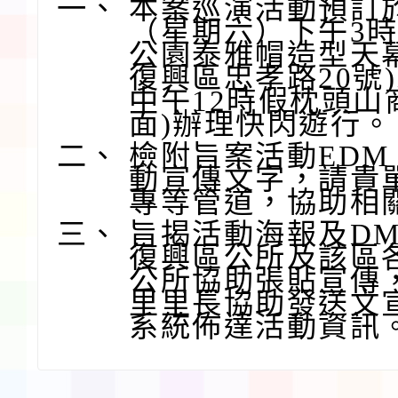
一、
本案巡演活動預訂於1
（星期六）下午3
公園泰雅帽造型天
復興區忠孝路20號
中午12時假枕頭山
面)辦理快閃遊行。
二、
檢附旨案活動ED
動宣傳文字，請貴
專等管道，協助相
三、
旨揭活動海報及DM
復興區公所及該區
公所協助張貼宣傳
里里長協助發送文
系統佈達活動資訊