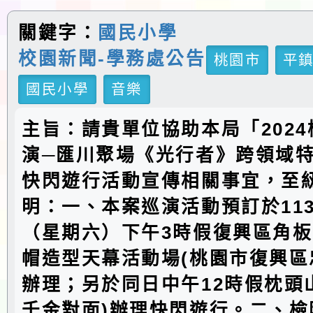
關鍵字：
國民小學
校園新聞-學務處公告
桃園市
平
國民小學
音樂
主旨：請貴單位協助本局「202
演─匯川聚場《光行者》跨領域
快閃遊行活動宣傳相關事宜，至
明：一、本案巡演活動預訂於113
（星期六）下午3時假復興區角
帽造型天幕活動場(桃園市復興區忠
辦理；另於同日中午12時假枕頭
千金對面)辦理快閃遊行。二、檢