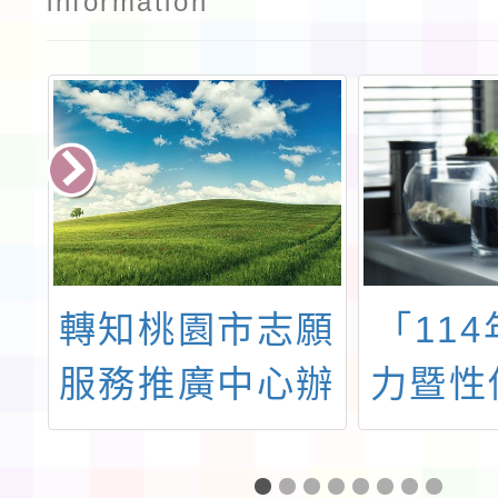
information
協
轉知桃園市志願
「11
6
服務推廣中心辦
力暨性
競
理115年8月份
業務責
活
志願服務教育訓
員暨臺