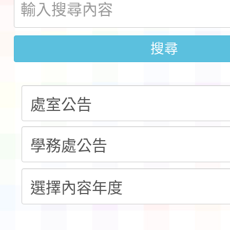
會」之「藝術教育日」
第2次招考代課鐘點教
115 年度兒童課後照顧
搜尋
告(採1次公告分次招考)
0 小時業訓練課程
轉知本市體育總會划船
「115年桃園市運動會
「114-115年度COVI
錦標賽」海洋艇及SUP
計畫」公費接種對象擴
115學年度迎新活動暨
域)，申請變更地點
會活動流程表