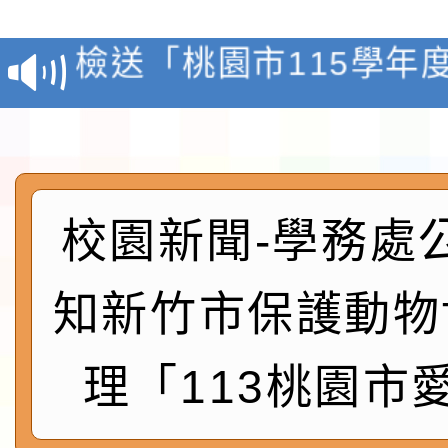
第3次招考代課鐘點教
檢送「桃園市115學年
告(不再辦理後續甄選)
賽實施要點」1份
本市「115學年度學生
程安排一案
「桃園市補助參觀特色
展演活動實施計畫」11
社團法人中華民國畫廊
校園新聞-學務處
請一案
026 ART TAIPEI
本校115學年度第1學
知新竹市保護動物
會」之「藝術教育日」
第2次招考代課鐘點教
115 年度兒童課後照顧
理「113桃園市
告(採1次公告分次招考)
0 小時業訓練課程
轉知本市體育總會划船