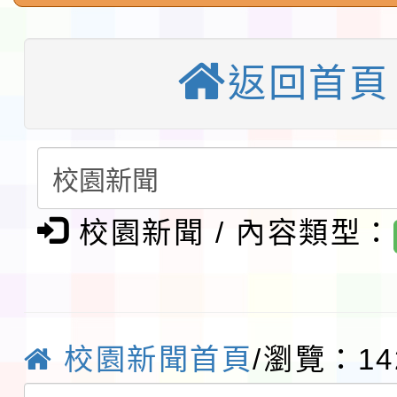
「115年桃園市運動會
「114-115年度COVI
錦標賽」海洋艇及SUP
計畫」公費接種對象擴
115學年度迎新活動暨
返回首頁
域)，申請變更地點
會活動流程表
本校115學年度第1學
第3次招考代課鐘點教
檢送「桃園市115學年
告(不再辦理後續甄選)
賽實施要點」1份
本市「115學年度學生
校園新聞 / 內容類型：
程安排一案
「桃園市補助參觀特色
展演活動實施計畫」11
社團法人中華民國畫廊
校園新聞首頁
/瀏覽：14
請一案
026 ART TAIPEI
本校115學年度第1學