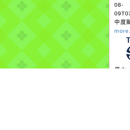
08-
09T0
中度颱
more.
停水
2026
自來
桃園
漏水