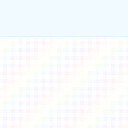
gle、Firefox、Vivaldi、Opera
支援行
 2.5.11
網站語系：zh-TW
eil網站設計工坊
徐嘉裕 Neil hsu