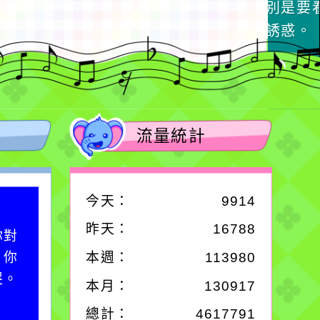
流量統計
今天：
9914
作者：網路小語
昨天：
16788
你對
一杯清水因滴入一滴污
；你
水而變污濁，一杯污水
本週：
113980
哭。
卻不會因一滴清水的存
本月：
130917
在而變清澈。
總計：
4617791