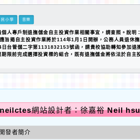
國民小學
音樂
員個人專戶制退撫儲金自主投資作業相關事宜，請查照。說明：一
為因應旨揭自主投資作業將於114年1月1日開辦，公務人員退休
月14日台管儲二字第1131832153號函，請貴校協助轉知參加
開期限前完成選擇投資標的組合，既有退撫儲金將依法於自主
neilctes網站設計者：徐嘉裕 Neil hs
開發者簡介