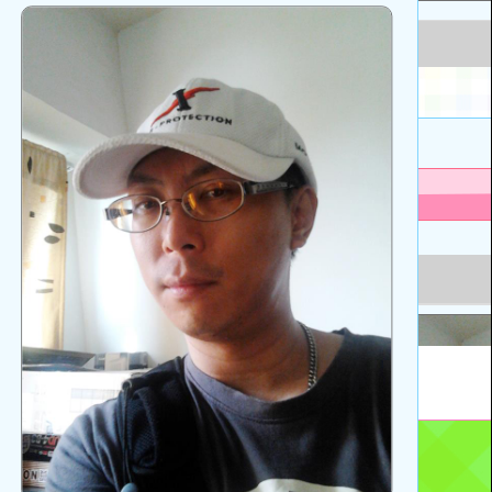
啟
上
方
區
塊