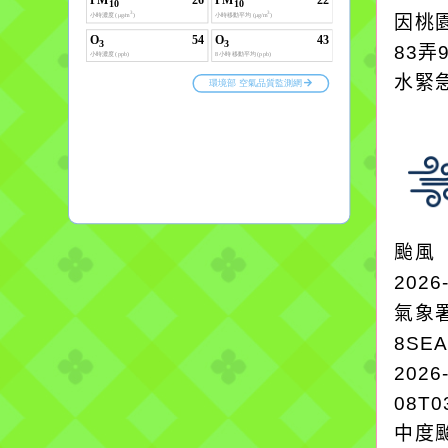
因桃
83弄
水緊
颱風
2026
氣象
8SE
2026
08T0
中度颱