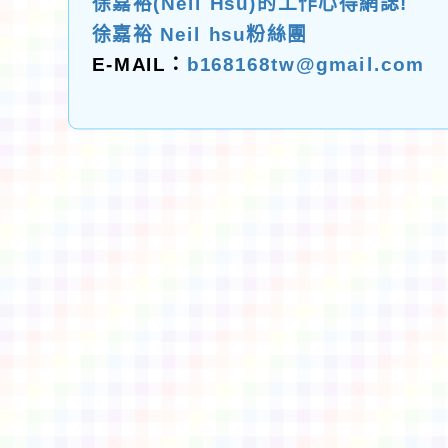
徐嘉裕(Neil Hsu)的工作心得網誌!
徐嘉裕 Neil hsu粉絲團
E-MAIL：
b168168tw@gmail.com
佈景版本：
neilctes
適用瀏覽器：Edge、Goo
Xoops版本：
XOOPS
Xoops
網站設計
：
N
Xoops網站設計者：