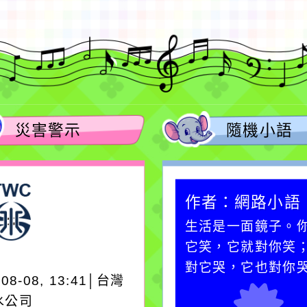
災害警示
隨機小語
作者：網路小語
作者：網路小語
在實現理想的路途中，
生活是一面鏡子。
必須排除一切干擾，特
它笑，它就對你笑
別是要看清那些美麗的
對它哭，它也對你
-08-08, 13:41│台灣
誘惑。
水公司