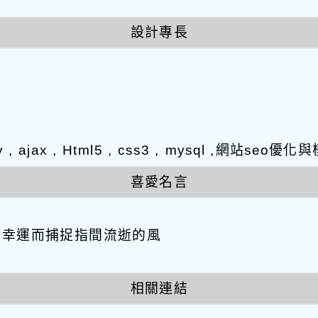
設計專長
y , ajax , Html5 , css3 , mysql ,網站s
喜愛名言
因幸運而捕捉指間流逝的風
相關連結