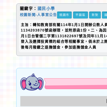
關鍵字：
國民小學
校園新聞-人事室公告
桃園市
平鎮區
新勢
主旨：轉知教育部有關114年1月1日開辦公教人
1134203870號函辦理，並附原函1份。二、
月1日台管儲二字第1131822697號及同年11
登入及選擇投資標的組合等相關事宜，倘未於上
後每月撥繳之退撫儲金，參加退撫儲金人員