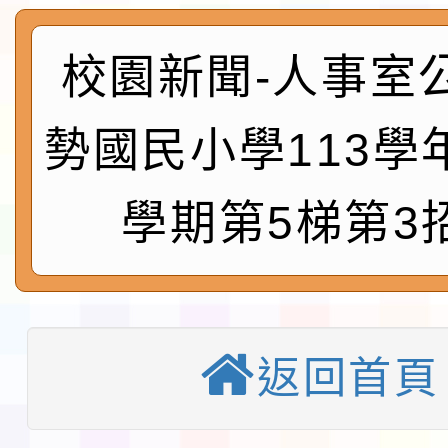
術精英錦標賽」
動」插畫徵件活動
淨零綠生活教案入校路
會
校園新聞-人事室
地景藝術節教師研習
115年8月22日(星期六)
勢國民小學113學
桃園市孔廟祈福系列活
「2026桃園藝術巡演
學期第5梯第3
開 智慧啟航」
轉知國立東華大學辦理
共學行動站」第二階段
教育部校安中心白海豚
習海報及各區簡章
報
淨零綠領人才培育課程
返回首頁
116學年度國民中學各