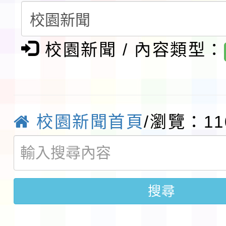
生入學前鑑定事宜
轉知台灣武術協會檢送「
校園新聞 / 內容類型：
月29日中正盃決賽暨國
「抗生素聰明用，防疫
術精英錦標賽」
動」插畫徵件活動
淨零綠生活教案入校路
會
地景藝術節教師研習
校園新聞首頁
/瀏覽：11
115年8月22日(星期六)
桃園市孔廟祈福系列活
「2026桃園藝術巡演
搜尋
開 智慧啟航」
轉知國立東華大學辦理