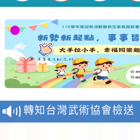
116學年度國民中學各
生入學前鑑定事宜
轉知台灣武術協會檢送「
月29日中正盃決賽暨國
「抗生素聰明用，防疫