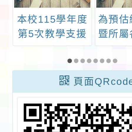
保
本校115學年度
為預估
會
第5次教學支援
暨所屬
政
工作人員甄選錄
及市
獎
取公告
116
退休人
頁面QRcod
退撫
116
提出退