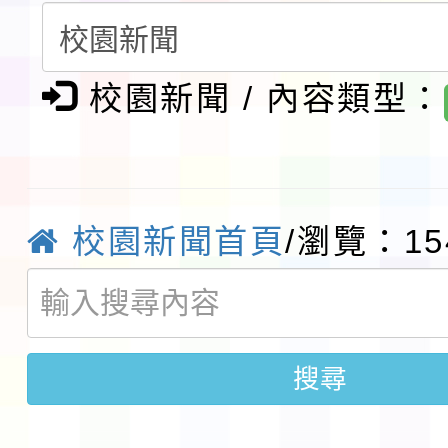
請一案
報
淨零綠領人才培育課程
校園新聞 / 內容類型：
檢送桃園市115學年度
及師生本土語及新住民
115年食農教育專業人
實施要點各1份
程
函轉國家通訊傳播委員會
校園新聞首頁
/瀏覽：15
鎮韌性（防空）演習－
「115年金融知識線上
速演練執行計畫」
法」
本校115學年度第1學
搜尋
第3次招考代課鐘點教
檢送「桃園市115學年