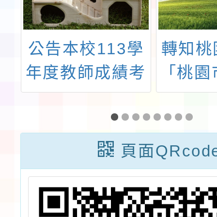
學
公告本校113學
轉知桃
1
年度教師成績考
「桃園
2
核委員會委員名
公教人
師
冊。
標賽實
告
頁面QRcod
續
)