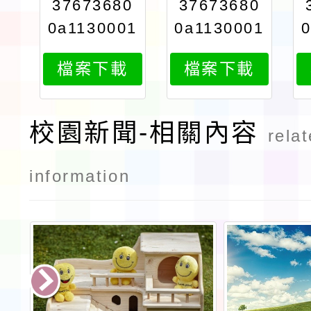
37673680
37673680
0a1130001
0a1130001
954attach
954attach
檔案下載
檔案下載
3
2
校園新聞-相關內容
rela
information