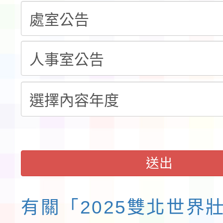
告(不再辦理後續甄選)
賽實施要點」1份
本市「115學年度學生
程安排一案
「桃園市補助參觀特色
展演活動實施計畫」11
請一案
送出
有關「2025雙北世界