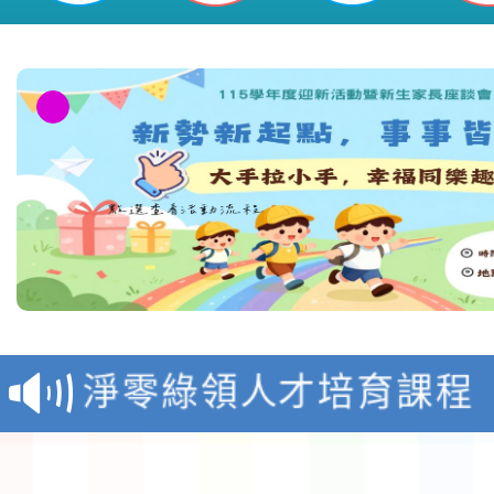
教育部校安中心白海豚
報
淨零綠領人才培育課程
檢送桃園市115學年度