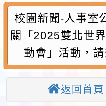
及師生本土語及新住民
115年食農教育專業人
實施要點各1份
校園新聞-人事室
程
函轉國家通訊傳播委員會
鎮韌性（防空）演習－
「115年金融知識線上
關「2025雙北世
速演練執行計畫」
法」
本校115學年度第1學
動會」活動，請
第3次招考代課鐘點教
檢送「桃園市115學年
告(不再辦理後續甄選)
賽實施要點」1份
本市「115學年度學生
程安排一案
返回首頁
「桃園市補助參觀特色
展演活動實施計畫」11
教育部校安中心白海豚