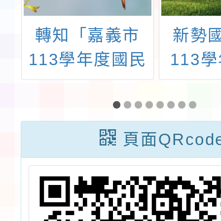
關
轉知「嘉義市
新勢
開
113學年度國民
113
人
中學專任教師聯
學期第
金
合甄選簡章」及
代理教
相
「嘉義市113學
告(無
頁面QRcod
年度國民小學專
續辦理
任教師聯合甄選
簡章」各1份