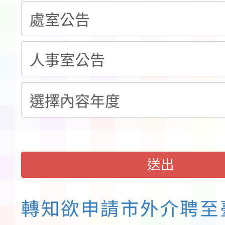
錦標賽」海洋艇及SUP
計畫」公費接種對象擴
115學年度迎新活動暨
域)，申請變更地點
會活動流程表
函轉桃園市童軍會辦理桃
童軍小隊長訓練營活動
送出
轉知欲申請市外介聘至