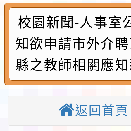
展演活動實施計畫」11
社團法人中華民國畫廊
請一案
026 ART TAIPEI
本校115學年度第1學
校園新聞-人事室
會」之「藝術教育日」
第2次招考代課鐘點教
115 年度兒童課後照顧
知欲申請市外介聘
告(採1次公告分次招考)
0 小時業訓練課程
轉知本市體育總會划船
縣之教師相關應知
「115年桃園市運動會
「114-115年度COVI
錦標賽」海洋艇及SUP
計畫」公費接種對象擴
115學年度迎新活動暨
域)，申請變更地點
會活動流程表
函轉桃園市童軍會辦理桃
返回首頁
童軍小隊長訓練營活動
檢送「桃園市115學年