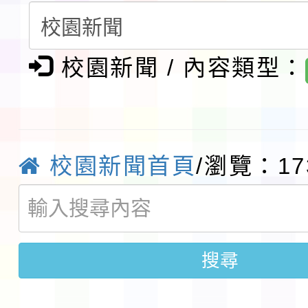
賽實施要點」1份
本市「115學年度學生
程安排一案
校園新聞 / 內容類型：
「桃園市補助參觀特色
展演活動實施計畫」11
社團法人中華民國畫廊
請一案
026 ART TAIPEI
本校115學年度第1學
校園新聞首頁
/瀏覽：17
會」之「藝術教育日」
第2次招考代課鐘點教
115 年度兒童課後照顧
告(採1次公告分次招考)
0 小時業訓練課程
轉知本市體育總會划船
搜尋
「115年桃園市運動會
「114-115年度COVI