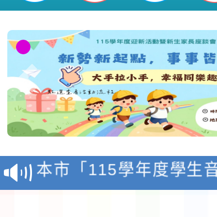
檢送「桃園市115學年
賽實施要點」1份
本市「115學年度學生
程安排一案
「桃園市補助參觀特色