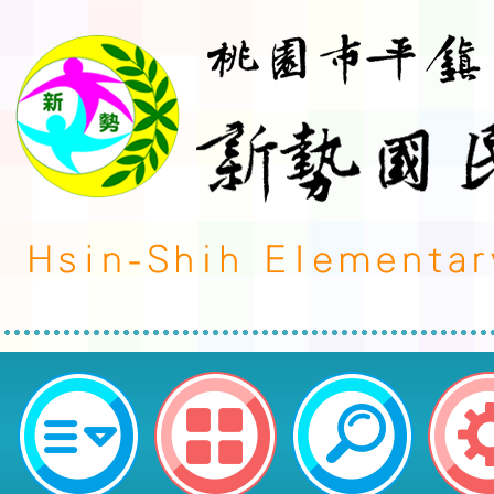
轉知欲申請市外介聘至臺東縣之教
項-桃園市平鎮區新勢國民小學