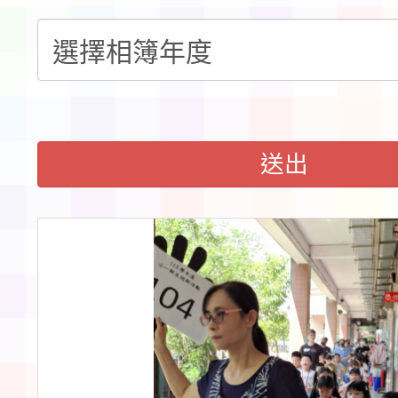
告(不再辦理後續甄選)
賽實施要點」1份
本市「115學年度學生
程安排一案
「桃園市補助參觀特色
展演活動實施計畫」11
送出
請一案