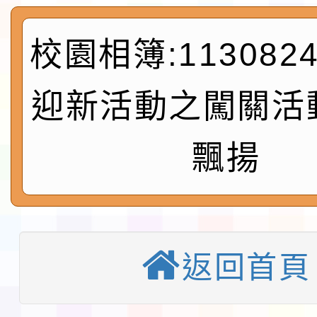
及師生本土語及新住民
115年食農教育專業人
校園相簿:11308
實施要點各1份
程
函轉國家通訊傳播委員會
迎新活動之闖關活
鎮韌性（防空）演習－
「115年金融知識線上
速演練執行計畫」
法」
本校115學年度第1學
飄揚
第3次招考代課鐘點教
檢送「桃園市115學年
告(不再辦理後續甄選)
賽實施要點」1份
本市「115學年度學生
返回首頁
程安排一案
「桃園市補助參觀特色
展演活動實施計畫」11
教育部校安中心白海豚