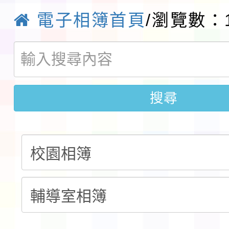
電子相簿首頁
/瀏覽數：1
請一案
報
淨零綠領人才培育課程
檢送桃園市115學年度
及師生本土語及新住民
115年食農教育專業人
搜尋
實施要點各1份
程
函轉國家通訊傳播委員會
鎮韌性（防空）演習－
「115年金融知識線上
速演練執行計畫」
法」
本校115學年度第1學
第3次招考代課鐘點教
檢送「桃園市115學年