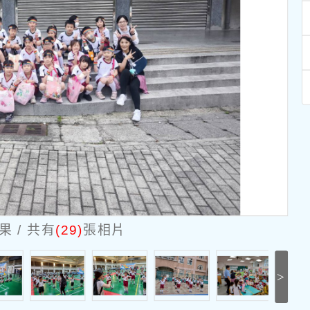
 / 共有
(29)
張相片
>