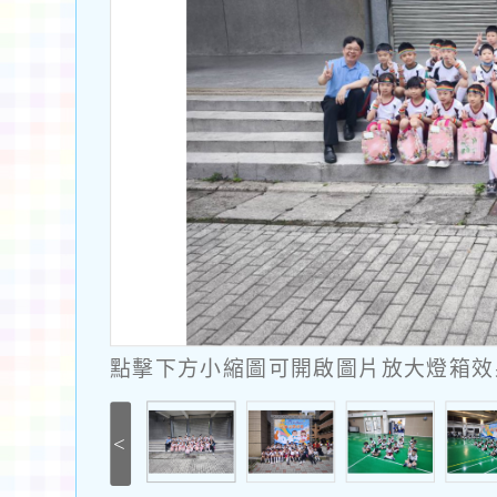
點擊下方小縮圖可開啟圖片放大燈箱效果
<