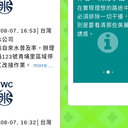
生活是一面鏡子。你對
在實現理想的路途
它笑，它就對你笑；你
必須排除一切干擾
對它哭，它也對你哭。
別是要看清那些美
-08-07, 16:53│台灣
誘惑。
水公司
高自來水普及率，辦理
路123號青埔里區域停
工改接作業。
more...
-08-07, 16:32│台灣