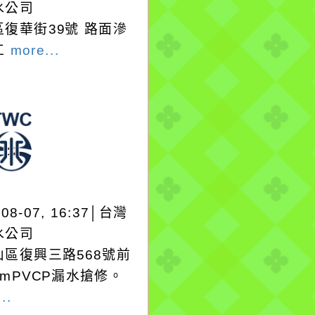
水公司
區復華街39號 路面滲
工
more...
-08-07, 16:37│台灣
水公司
山區復興三路568號前
mmPVCP漏水搶修。
..