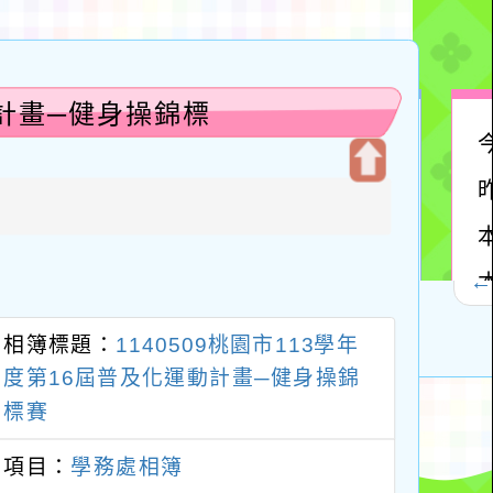
動計畫─健身操錦標
開
啟
上
方
區
塊
相簿標題：
1140509桃園市113學年
度第16屆普及化運動計畫─健身操錦
標賽
項目：
學務處相簿