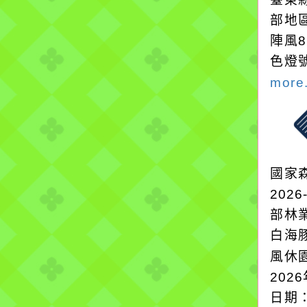
部地
陣風
色燈
more.
國家
2026
部林
白海
風休
202
日期：