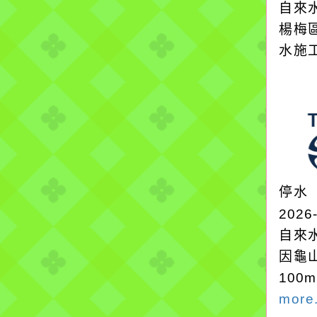
自來
楊梅
水施
停水
2026
自來
因龜
100
more.