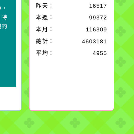
昨天：
16517
中，
一杯清水因滴入一滴污
，特
水而變污濁，一杯污水
本週：
99372
麗的
卻不會因一滴清水的存
本月：
116309
在而變清澈。
總計：
4603181
平均：
4955