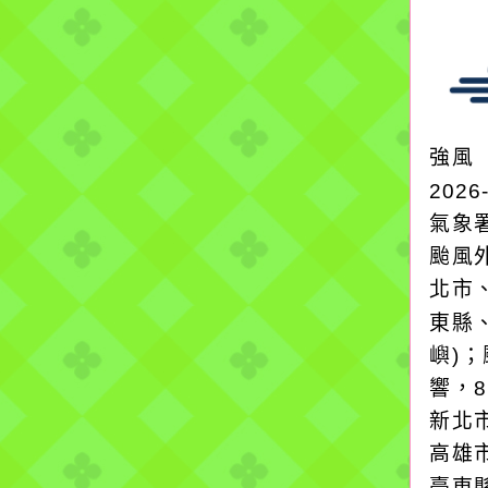
強風
2026
氣象
颱風
北市
東縣
嶼)
響，
新北
高雄
臺東