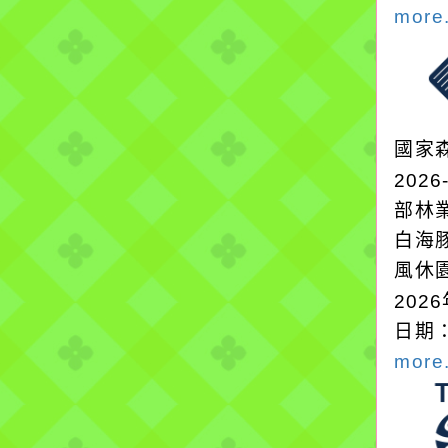
more.
國家
2026
部林
白海
風休
202
日期：
more.