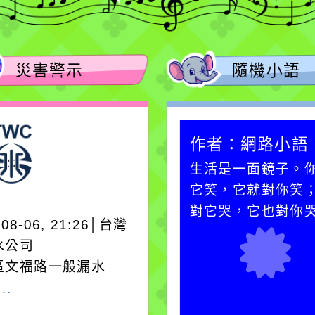
災害警示
隨機小語
作者：網路小語
作者：網路小語
一杯清水因滴入一滴污
生活是一面鏡子。
水而變污濁，一杯污水
它笑，它就對你笑
卻不會因一滴清水的存
對它哭，它也對你
-08-06, 21:26│台灣
在而變清澈。
水公司
區文福路一般漏水
..