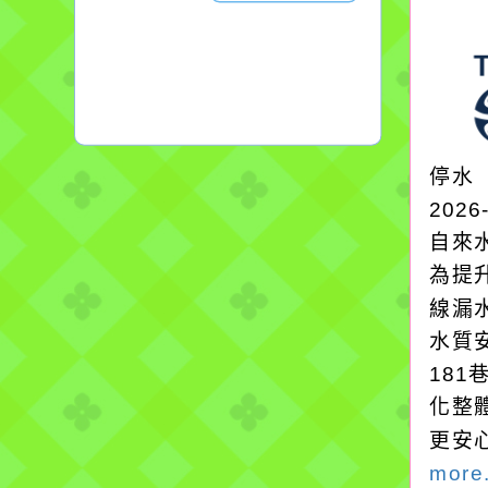
停水
2026
自來
為提
線漏
水質
18
化整
更安
more.