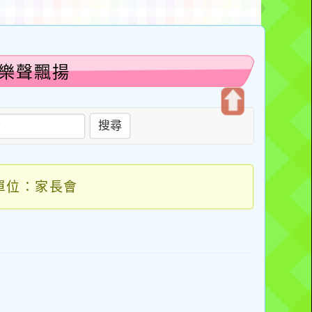
-樂聲飄揚
開
搜尋
啟
上
方
單位：家長會
區
塊