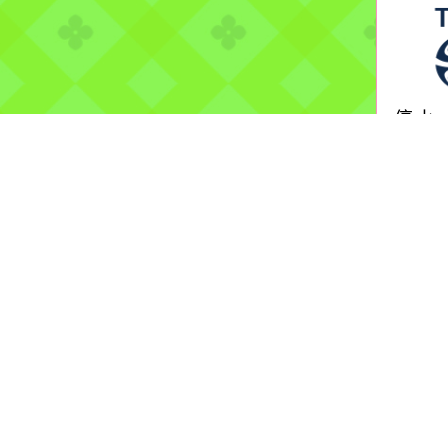
停水
2026
自來
辦理
備檢
more.
海洋