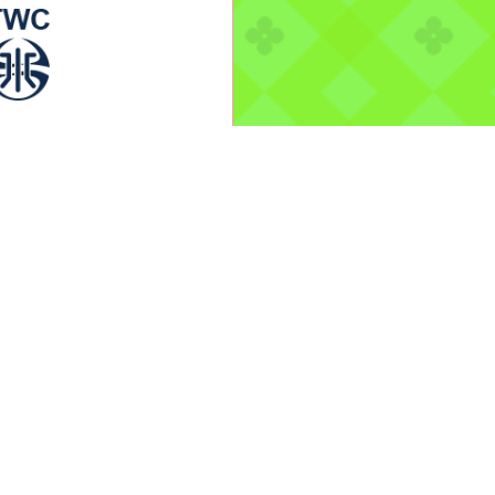
-08-03, 10:01│台灣
水公司
龍潭給水廠高壓電氣設
驗 等三合一工程
..
污染