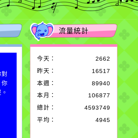
流量統計
今天：
2662
作者：網路小語
昨天：
16517
你對
在實現理想的路途中，
；你
必須排除一切干擾，特
本週：
89940
哭。
別是要看清那些美麗的
本月：
106877
誘惑。
總計：
4593749
平均：
4945