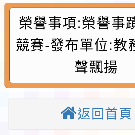
及師生本土語及新住民
115年食農教育專業人
榮譽事項:榮譽事
實施要點各1份
程
函轉國家通訊傳播委員會
競賽-發布單位:教
鎮韌性（防空）演習－
「115年金融知識線上
速演練執行計畫」
法」
本校115學年度第1學
聲飄揚
第3次招考代課鐘點教
檢送「桃園市115學年
告(不再辦理後續甄選)
賽實施要點」1份
本市「115學年度學生
返回首頁
程安排一案
「桃園市補助參觀特色
展演活動實施計畫」11