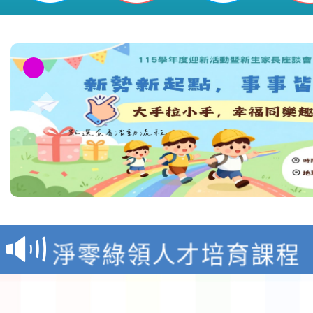
教育部校安中心白海豚
報
淨零綠領人才培育課程
檢送桃園市115學年度