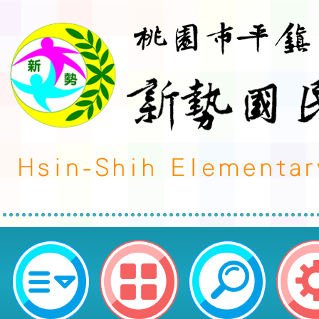
榮譽事蹟:體育競賽-發布單位:教務