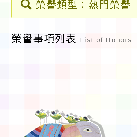
榮譽類型：熱門榮譽
告(不再辦理後續甄選)
賽實施要點」1份
本市「115學年度學生
程安排一案
「桃園市補助參觀特色
榮譽事項列表
List of Honors
展演活動實施計畫」11
請一案