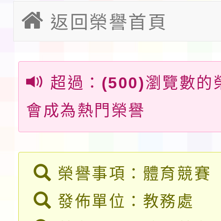
教育部校安中心白海豚
返回榮譽首頁
請一案
報
淨零綠領人才培育課程
檢送桃園市115學年度
超過：
(500)
瀏覽數的
及師生本土語及新住民
115年食農教育專業人
會成為熱門榮譽
實施要點各1份
程
函轉國家通訊傳播委員會
鎮韌性（防空）演習－
「115年金融知識線上
榮譽事項：體育競賽
速演練執行計畫」
法」
本校115學年度第1學
發佈單位：教務處
第3次招考代課鐘點教
檢送「桃園市115學年