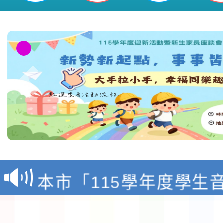
檢送「桃園市115學年
賽實施要點」1份
本市「115學年度學生
程安排一案
「桃園市補助參觀特色