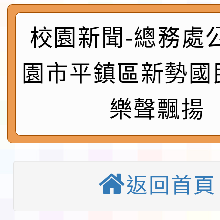
展演活動實施計畫」11
社團法人中華民國畫廊
校園新聞-總務處
請一案
026 ART TAIPEI
本校115學年度第1學
會」之「藝術教育日」
園市平鎮區新勢國
第2次招考代課鐘點教
115 年度兒童課後照顧
告(採1次公告分次招考)
0 小時業訓練課程
轉知本市體育總會划船
樂聲飄揚
「115年桃園市運動會
「114-115年度COVI
錦標賽」海洋艇及SUP
計畫」公費接種對象擴
115學年度迎新活動暨
返回首頁
域)，申請變更地點
會活動流程表
函轉桃園市童軍會辦理桃
童軍小隊長訓練營活動