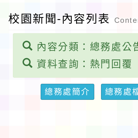
錦標賽」海洋艇及SUP
計畫」公費接種對象擴
115學年度迎新活動暨
校園新聞-內容列表
Conten
域)，申請變更地點
會活動流程表
函轉桃園市童軍會辦理桃
童軍小隊長訓練營活動
內容分類：總務處公
資料查詢：熱門回覆
總務處簡介
總務處