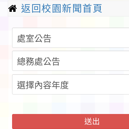
檢送「桃園市115學年
返回校園新聞首頁
賽實施要點」1份
本市「115學年度學生
程安排一案
「桃園市補助參觀特色
展演活動實施計畫」11
社團法人中華民國畫廊
請一案
026 ART TAIPEI
本校115學年度第1學
會」之「藝術教育日」
第2次招考代課鐘點教
115 年度兒童課後照顧
告(採1次公告分次招考)
0 小時業訓練課程
轉知本市體育總會划船
「115年桃園市運動會
「114-115年度COVI
送出