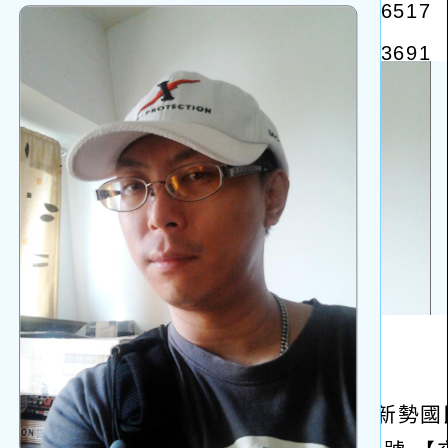
啟
上
方
區
塊