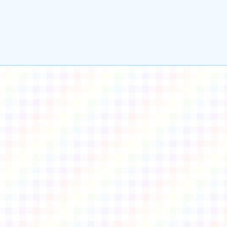
gle、Firefox、Vivaldi、Opera
支援行
 2.5.11
網站語系：zh-TW
eil網站設計工坊
徐嘉裕 Neil hsu