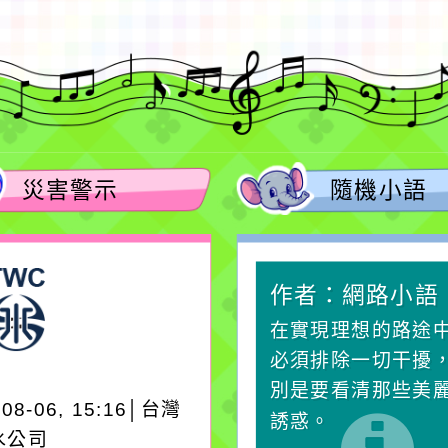
災害警示
隨機小語
作者：網路小語
作者：網路小語
生活是一面鏡子。你對
在實現理想的路途
它笑，它就對你笑；你
必須排除一切干擾
對它哭，它也對你哭。
別是要看清那些美
-08-06, 15:16│台灣
誘惑。
水公司