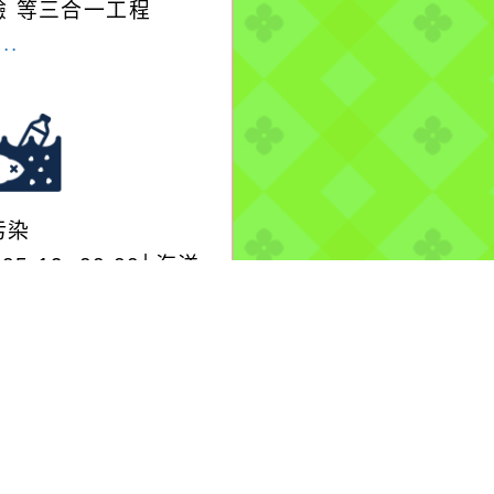
驗 等三合一工程
..
污染
-05-19, 00:00│海洋
署
單位\金門縣政府\環境
局：新加坡籍油輪Sun
cury疑似非法排放
..