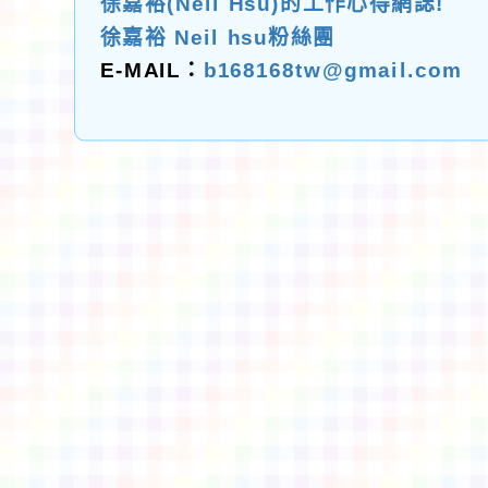
徐嘉裕(Neil Hsu)的工作心得網誌!
徐嘉裕 Neil hsu粉絲團
E-MAIL：
b168168tw@gmail.com
佈景版本：
neilctes
適用瀏覽器：Edge、Goo
Xoops版本：
XOOPS
Xoops
網站設計
：
N
Xoops網站設計者：