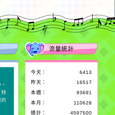
流量統計
今天：
6413
作者：網路小語
昨天：
16517
中，
一杯清水因滴入一滴污
，特
水而變污濁，一杯污水
本週：
93691
麗的
卻不會因一滴清水的存
本月：
110628
在而變清澈。
總計：
4597500