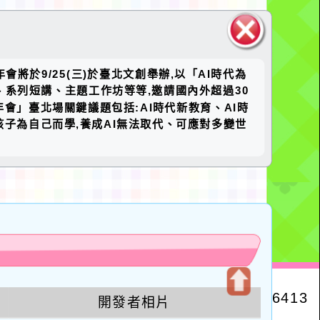
關閉區
將於9/25(三)於臺北文創舉辦,以「AI時代為
塊
、系列短講、主題工作坊等等,邀請國內外超過30
會」臺北場關鍵議題包括:AI時代新教育、AI時
孩子為自己而學,養成AI無法取代、可應對多變世
u
開發者相片
開