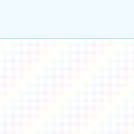
gle、Firefox、Vivaldi、Opera
支援行
 2.5.11
網站語系：zh-TW
eil網站設計工坊
徐嘉裕 Neil hsu