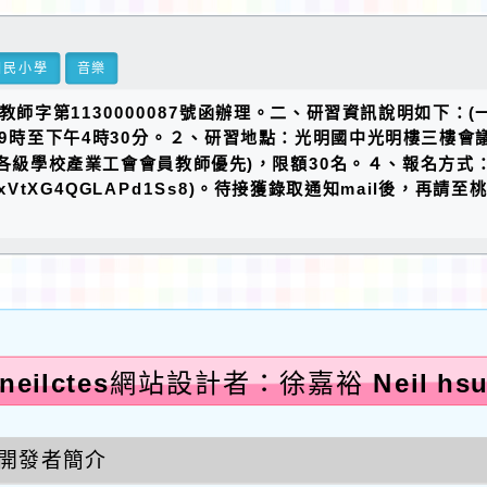
國民小學
音樂
教師字第1130000087號函辦理。二、研習資訊說明如下：
午9時至下午4時30分。２、研習地點：光明國中光明樓三樓會
級學校產業工會會員教師優先)，限額30名。４、報名方式：即
.gle/5xVtXG4QGLAPd1Ss8)。待接獲錄取通知mai
neilctes網站設計者：徐嘉裕 Neil hs
開發者簡介