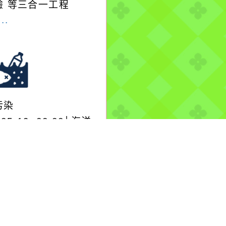
驗 等三合一工程
..
污染
-05-19, 00:00│海洋
署
單位\金門縣政府\環境
局：新加坡籍油輪Sun
cury疑似非法排放
..