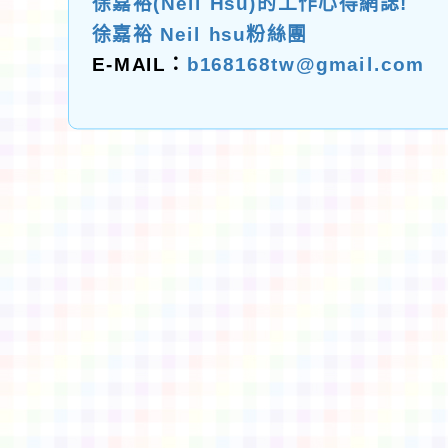
徐嘉裕(Neil Hsu)的工作心得網誌!
徐嘉裕 Neil hsu粉絲團
E-MAIL：
b168168tw@gmail.com
佈景版本：
neilctes
適用瀏覽器：Edge、Goo
Xoops版本：
XOOPS
Xoops
網站設計
：
N
Xoops網站設計者：