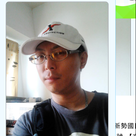
啟
上
方
區
塊