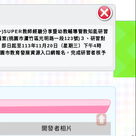
關閉區
(一)SUPER教師經驗分享暨幼教輔導管教知能研習
塊
議室(桃園市蘆竹區光明路一段123號)３、研習對
日起至113年11月20日（星期三）下午4時
l後，再請至桃園市教育發展資源入口網報名，完成研習者核予
u
開發者相片
開