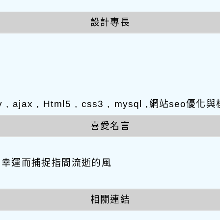
設計專長
y , ajax , Html5 , css3 , mysql ,網站s
喜愛名言
因幸運而捕捉指間流逝的風
相關連結