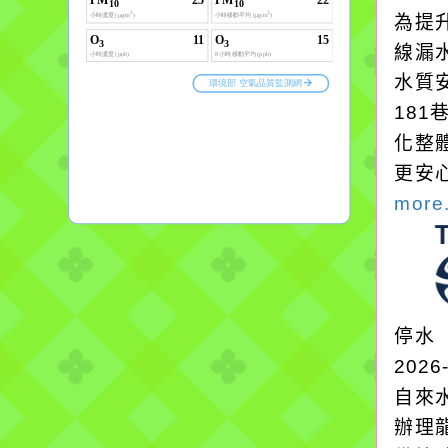
為提
線漏
水質
18
化整
更安
more.
停水
2026
自來
辦理