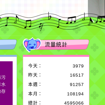
流量統計
今天：
3979
作者：網路小語
昨天：
16517
滴污
生活是一面鏡子。你對
污水
它笑，它就對你笑；你
本週：
91257
的存
對它哭，它也對你哭。
本月：
108194
總計：
4595066