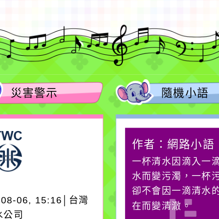
災害警示
隨機小語
作者：網路小語
作者：網路小語
在實現理想的路途中，
一杯清水因滴入一
必須排除一切干擾，特
水而變污濁，一杯
別是要看清那些美麗的
卻不會因一滴清水
-08-06, 15:16│台灣
誘惑。
在而變清澈。
水公司