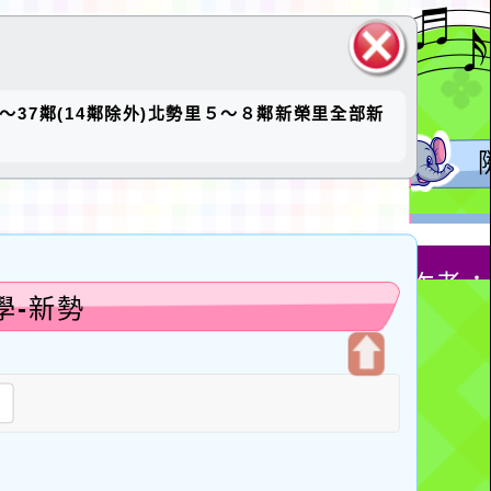
關閉區
5～37鄰(14鄰除外)北勢里５～８鄰新榮里全部新
塊
學-新勢
開
尋
啟
上
方