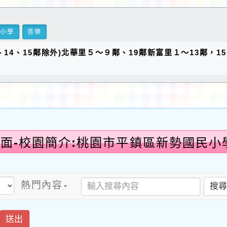
民小學
音樂
、14、15鄰除外)北華里５～９鄰、19鄰新富里１～13鄰，1
面-校園簡介:桃園市平鎮區新勢國民小
熱門內容
搜
送出