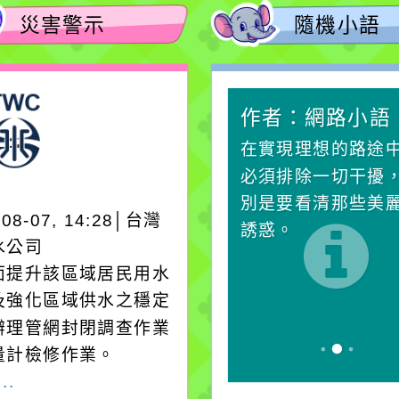
災害警示
隨機小語
作者：網路小語
作者：網路小語
一杯清水因滴入一滴污
在實現理想的路途
水而變污濁，一杯污水
必須排除一切干擾
卻不會因一滴清水的存
別是要看清那些美
-08-07, 14:28│台灣
在而變清澈。
誘惑。
水公司
面提升該區域居民用水
及強化區域供水之穩定
辦理管網封閉調查作業
量計檢修作業。
..