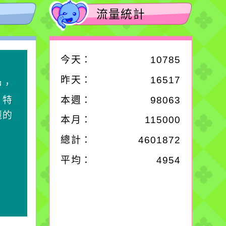
流量統計
今天：
10785
作者：網路小語
昨天：
16517
中，
生活是一面鏡子。你對
，特
它笑，它就對你笑；你
本週：
98063
麗的
對它哭，它也對你哭。
本月：
115000
總計：
4601872
平均：
4954