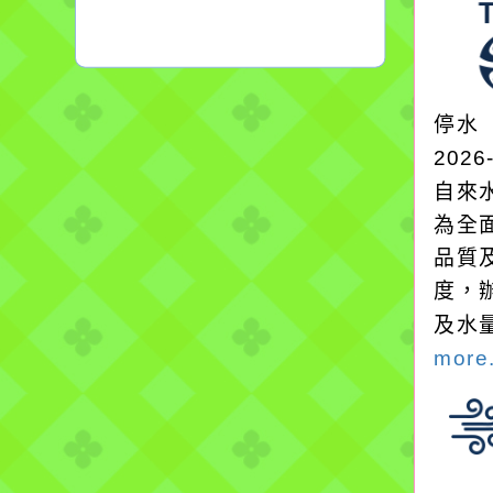
停水
2026
自來
為全
品質
度，
及水
more.