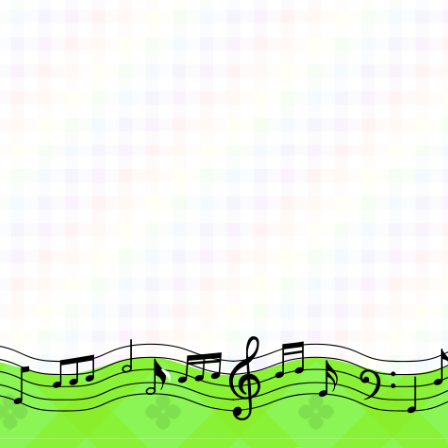
gle、Firefox、Vivaldi、Opera
支援行
 2.5.11
網站語系：zh-TW
eil網站設計工坊
徐嘉裕 Neil hsu