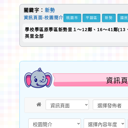
關鍵字：
新勢
資訊頁面-校園簡介
桃園市
平鎮區
新勢
國
學校學區原學區新勢里１～12鄰、16～41鄰(13
英里全部
資訊頁