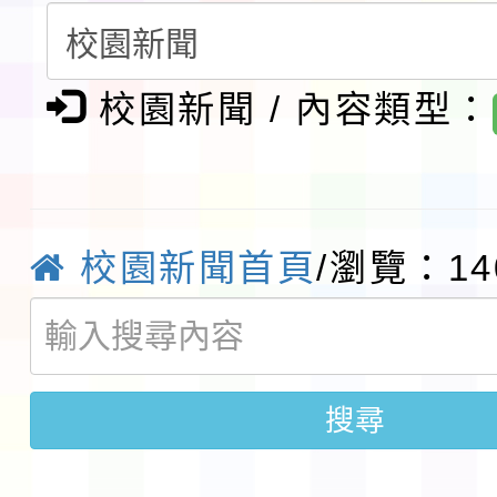
請一案
報
淨零綠領人才培育課程
校園新聞 / 內容類型：
檢送桃園市115學年度
及師生本土語及新住民
115年食農教育專業人
實施要點各1份
程
函轉國家通訊傳播委員會
校園新聞首頁
/瀏覽：14
鎮韌性（防空）演習－
「115年金融知識線上
速演練執行計畫」
法」
本校115學年度第1學
搜尋
第3次招考代課鐘點教
檢送「桃園市115學年