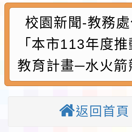
及師生本土語及新住民
115年食農教育專業人
實施要點各1份
程
函轉國家通訊傳播委員會
校園新聞-教務處
鎮韌性（防空）演習－
「115年金融知識線上
「本市113年度
速演練執行計畫」
法」
本校115學年度第1學
教育計畫─水火箭
第3次招考代課鐘點教
檢送「桃園市115學年
告(不再辦理後續甄選)
賽實施要點」1份
本市「115學年度學生
程安排一案
「桃園市補助參觀特色
返回首頁
展演活動實施計畫」11
教育部校安中心白海豚