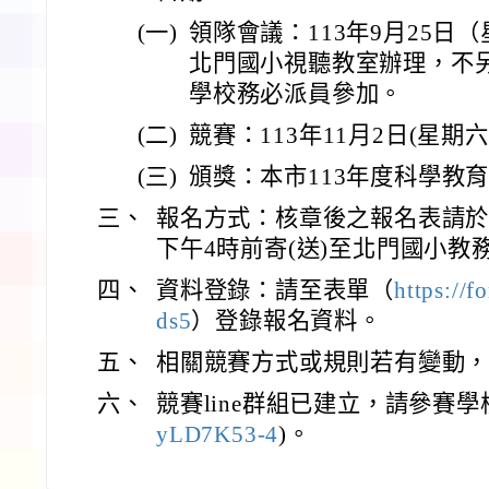
(一)
領隊會議：113年9月25日
北門國小視聽教室辦理，不
學校務必派員參加。
(二)
競賽：113年11月2日(星期六
(三)
頒獎：本市113年度科學教
三、
報名方式：核章後之報名表請於1
下午4時前寄(送)至北門國小教
四、
資料登錄：請至表單（
https://
ds5
）登錄報名資料。
五、
相關競賽方式或規則若有變動
六、
競賽line群組已建立，請參賽學
yLD7K53-4
)。