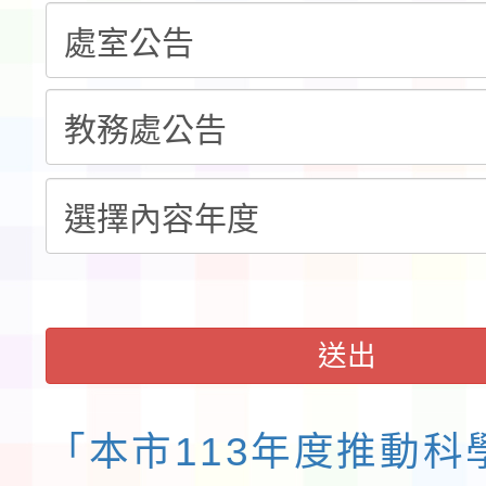
告(不再辦理後續甄選)
賽實施要點」1份
本市「115學年度學生
程安排一案
「桃園市補助參觀特色
展演活動實施計畫」11
請一案
送出
「本市113年度推動科