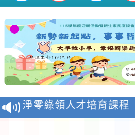
教育部校安中心白海豚
報
淨零綠領人才培育課程
檢送桃園市115學年度