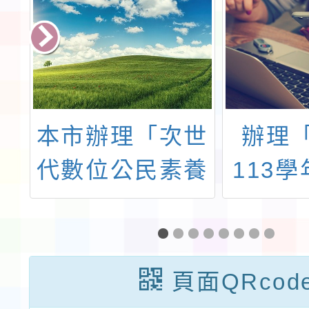
部
本市辦理「次世
辦理
育
代數位公民素養
113
灣
教育論壇」
學期精
與
小學教
發
業與課
頁面QRcod
素
體推動