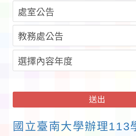
告(不再辦理後續甄選)
賽實施要點」1份
本市「115學年度學生
程安排一案
「桃園市補助參觀特色
展演活動實施計畫」11
請一案
送出
國立臺南大學辦理113