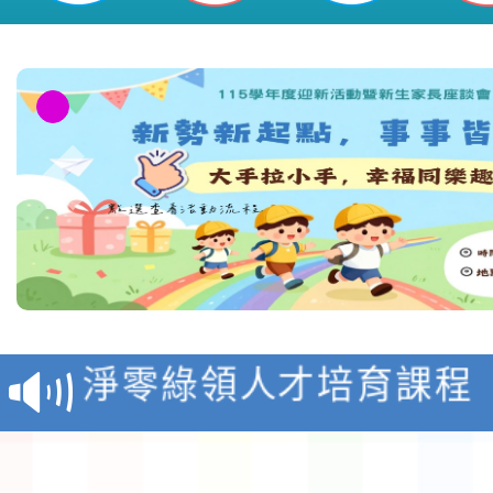
教育部校安中心白海豚
報
淨零綠領人才培育課程
檢送桃園市115學年度