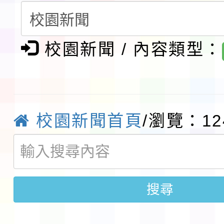
請一案
報
淨零綠領人才培育課程
校園新聞 / 內容類型：
檢送桃園市115學年度
及師生本土語及新住民
115年食農教育專業人
實施要點各1份
程
函轉國家通訊傳播委員會
校園新聞首頁
/瀏覽：12
鎮韌性（防空）演習－
「115年金融知識線上
速演練執行計畫」
法」
本校115學年度第1學
搜尋
第3次招考代課鐘點教
檢送「桃園市115學年