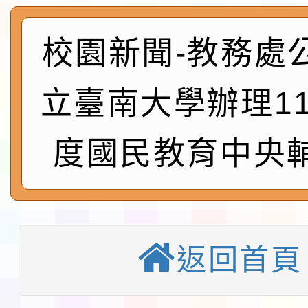
及師生本土語及新住民
115年食農教育專業人
實施要點各1份
程
函轉國家通訊傳播委員會
校園新聞-教務處
鎮韌性（防空）演習－
「115年金融知識線上
立臺南大學辦理1
速演練執行計畫」
法」
本校115學年度第1學
度國民教育中央
第3次招考代課鐘點教
檢送「桃園市115學年
告(不再辦理後續甄選)
賽實施要點」1份
本市「115學年度學生
程安排一案
「桃園市補助參觀特色
返回首頁
展演活動實施計畫」11
教育部校安中心白海豚