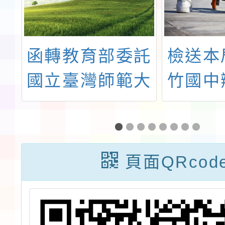
辦
函轉教育部委託
檢送本
大
國立臺灣師範大
竹國中
年
學辦理113年
市115
優
「素養導向音樂
種子教
導
專才教材研發與
訓工作
頁面QRcod
會
師資精進暨跨域
發表會
優
競爭力培育計
及報