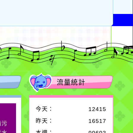
流量統計
今天：
12415
作者：網路小語
昨天：
16517
滴污
在實現理想的路途中，
污水
必須排除一切干擾，特
本週：
99693