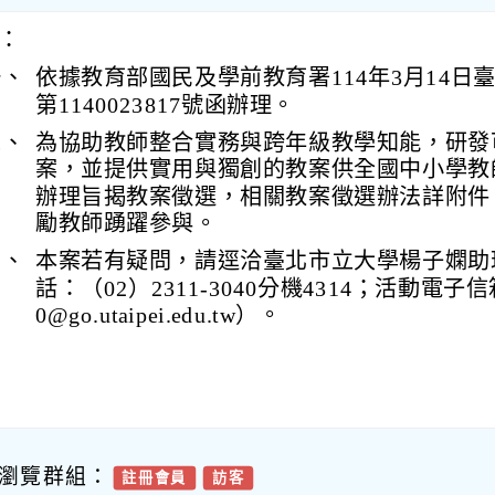
：
一、
依據教育部國民及學前教育署114年3月14日
第1140023817號函辦理。
二、
為協助教師整合實務與跨年級教學知能，研發
案，並提供實用與獨創的教案供全國中小學教
辦理旨揭教案徵選，相關教案徵選辦法詳附件
勵教師踴躍參與。
三、
本案若有疑問，請逕洽臺北市立大學楊子嫻助
話：（02）2311-3040分機4314；活動電子信箱：
0@go.utaipei.edu.tw）。
瀏覽群組：
註冊會員
訪客