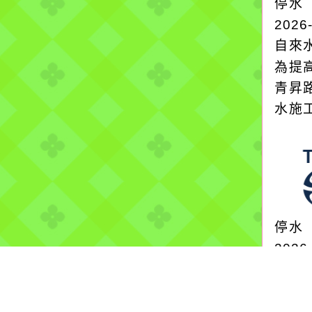
停水
2026
自來
為提
青昇
水施
停水
2026
自來
因龜
100