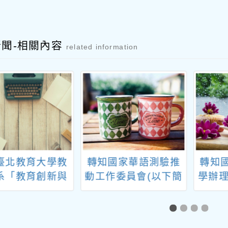
新聞-相關內容
related information
臺北教育大學教
轉知國家華語測驗推
轉知
系「教育創新與
動工作委員會(以下簡
學辦理
碩士班」、「生
稱華測會)辦理「華語
探究競
育碩士班」114
文能力測驗」114年1
懂」
度考試入學招生
月正式考試