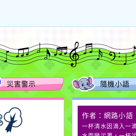
災害警示
隨機小語
作者：網路小語
作者：網路小語
生活是一面鏡子。你對
一杯清水因滴入一
它笑，它就對你笑；你
水而變污濁，一杯