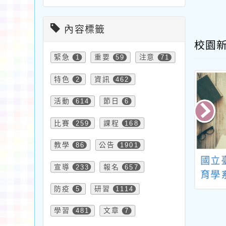
內容標籤
校園
緊急
1
重要
59
注意
71
特色
2
資訊
462
活動
614
節日
6
比賽
259
課程
168
教學
86
公告
1901
師資培育中心訂
有關教育部委請國立
國立
宣導
233
報名
657
5年5月12日上午
臺中教育大學辦理
育學
時至12時，辦理清
「教育部115-116年
評鑑
防疫
5
研習
1114
罩教學專業論壇
全國語文競賽之臺灣
命教
學習
481
文章
7
讓學生思考的課
台語朗讀文章徵稿暨
學年