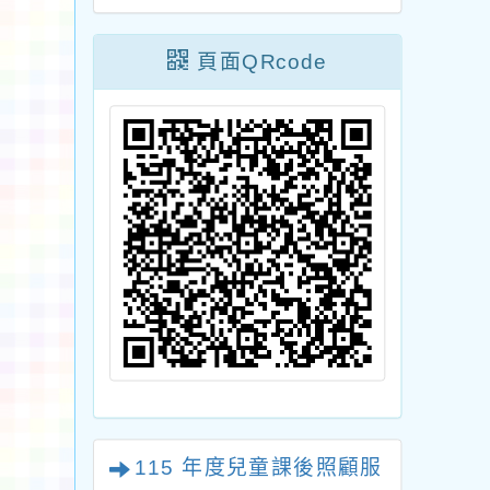
課程與教學設計
修審工作計畫」寫作
再想像」線上論
人才培訓營一案，請
頁面QRcode
請惠予公告，請
轉知所屬人員踴躍報
查照。
名參加，請查照。
115 年度兒童課後照顧服