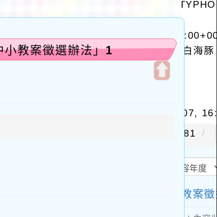
中小教案徵選辦法」1
開
啟
上
方
區
塊