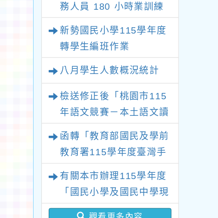
務人員 180 小時業訓練
課程
新勢國民小學115學年度
轉學生編班作業
八月學生人數概況統計
檢送修正後「桃園市115
年語文競賽－本土語文讀
者劇場競賽實施計畫」1
函轉「教育部國民及學前
份，請查照。
教育署115學年度臺灣手
語教師及教學支援工作人
有關本市辦理115學年度
員第1次增能暨回訓研習
「國民小學及國民中學現
實施計畫」1份，請貴校
職教師完成臺灣台語/客
惠予轉知並鼓勵所屬教師
觀看更多內容