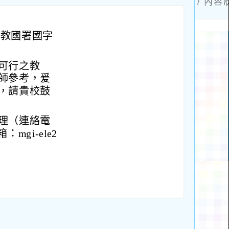
臺教國署國字
可行之教
師參考，爰
，請貴校鼓
理（連絡電
mgi-ele2