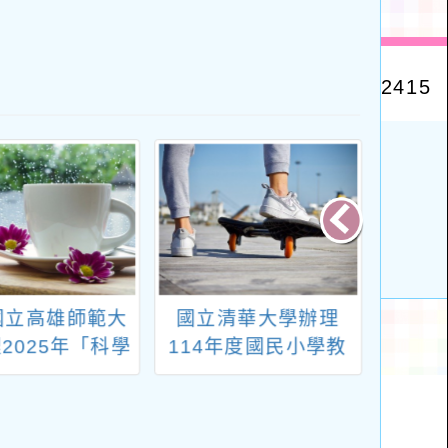
國立高雄師範大
國立清華大學辦理
教育部
2025年「科學
114年度國民小學教
住民
賽-這樣教我就
師加註輔導專長27學
甄選
科普競賽活動相
分班資訊一案，請協
關訊息
助公告，並轉知所屬