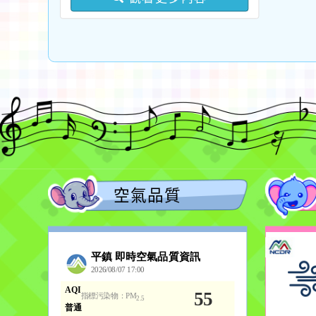
語中高級以上語言能力認
及教學支援工作人員踴躍
證考試報名費」補助一
參與，請查照。
案，詳如說明，請查照。
空氣品質