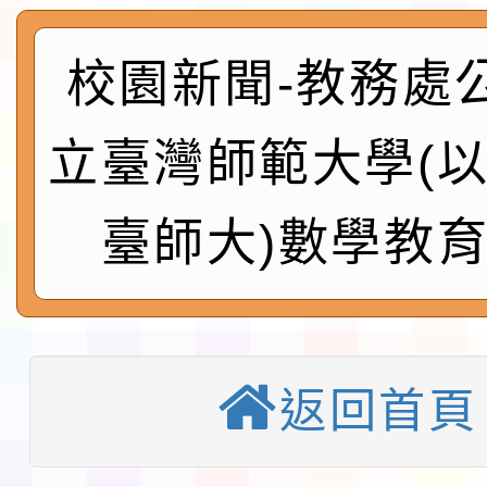
及師生本土語及新住民
115年食農教育專業人
實施要點各1份
程
校園新聞-教務處
函轉國家通訊傳播委員會
鎮韌性（防空）演習－
「115年金融知識線上
立臺灣師範大學(
速演練執行計畫」
法」
本校115學年度第1學
臺師大)數學教
第3次招考代課鐘點教
檢送「桃園市115學年
告(不再辦理後續甄選)
賽實施要點」1份
本市「115學年度學生
程安排一案
「桃園市補助參觀特色
返回首頁
展演活動實施計畫」11
教育部校安中心白海豚