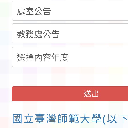
告(不再辦理後續甄選)
賽實施要點」1份
本市「115學年度學生
程安排一案
「桃園市補助參觀特色
展演活動實施計畫」11
請一案
送出
國立臺灣師範大學(以