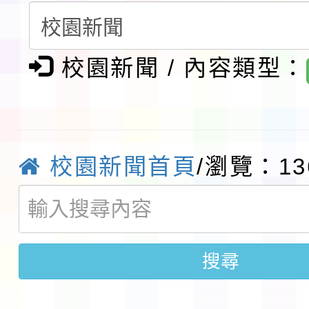
請一案
報
淨零綠領人才培育課程
校園新聞 / 內容類型：
檢送桃園市115學年度
及師生本土語及新住民
115年食農教育專業人
實施要點各1份
程
函轉國家通訊傳播委員會
校園新聞首頁
/瀏覽：13
鎮韌性（防空）演習－
「115年金融知識線上
速演練執行計畫」
法」
本校115學年度第1學
搜尋
第3次招考代課鐘點教
檢送「桃園市115學年