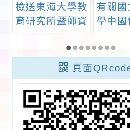
學
檢送東海大學教
有關國
下
育研究所暨師資
學中國
辦
培育中心辦理
基金會
「東海大學
庭研究
sh
2026第十七屆
「合作
頁面QRcod
」
教育專業發展學
用於正
術研討會— 提
生活訓
升教師情緒領導
學與班
力與AI賦能的素
實踐」