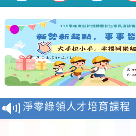
教育部校安中心白海豚
報
淨零綠領人才培育課程
檢送桃園市115學年度