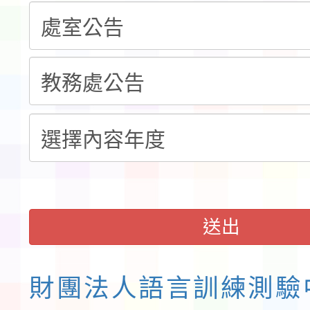
告(不再辦理後續甄選)
賽實施要點」1份
本市「115學年度學生
程安排一案
「桃園市補助參觀特色
展演活動實施計畫」11
請一案
送出
財團法人語言訓練測驗