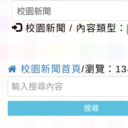
請一案
報
淨零綠領人才培育課程
校園新聞 / 內容類型：
檢送桃園市115學年度
及師生本土語及新住民
115年食農教育專業人
實施要點各1份
程
函轉國家通訊傳播委員會
校園新聞首頁
/瀏覽：13
鎮韌性（防空）演習－
「115年金融知識線上
速演練執行計畫」
法」
本校115學年度第1學
搜尋
第3次招考代課鐘點教
檢送「桃園市115學年