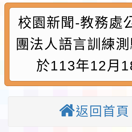
及師生本土語及新住民
115年食農教育專業人
實施要點各1份
程
函轉國家通訊傳播委員會
校園新聞-教務處
鎮韌性（防空）演習－
「115年金融知識線上
團法人語言訓練測
速演練執行計畫」
法」
本校115學年度第1學
於113年12月1
第3次招考代課鐘點教
檢送「桃園市115學年
告(不再辦理後續甄選)
賽實施要點」1份
本市「115學年度學生
程安排一案
「桃園市補助參觀特色
返回首頁
展演活動實施計畫」11
教育部校安中心白海豚