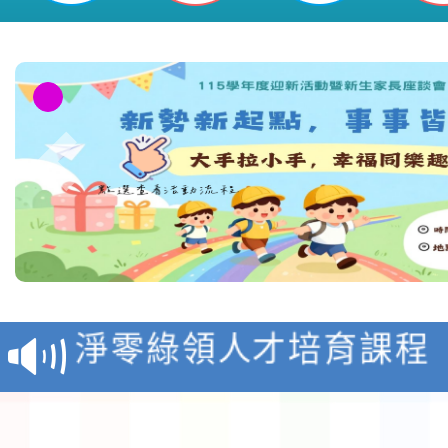
發表會-桃園市平鎮區新勢國民小學
教育部校安中心白海豚
報
淨零綠領人才培育課程
檢送桃園市115學年度