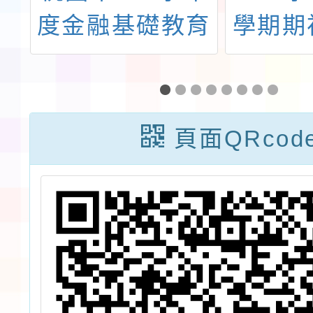
家
度金融基礎教育
學期期
理
教學行動方案徵
量測驗
化
選活動
測暨
及
嶼」使
頁面QRcod
-
請轉知
暨
踴
坊
次
活