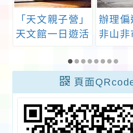
中
「天文親子營」
辦理偏
際
天文館一日遊活
非山非
」
動
區整合
依
師 培
查
習：客
頁面QRcod
編工