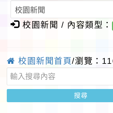
會」之「藝術教育日」
檢送桃園市115學年度
校園新聞 / 內容類型：
及師生本土語及新住民
115年食農教育專業人
實施要點各1份
程
函轉國家通訊傳播委員會
鎮韌性（防空）演習－
「115年金融知識線上
校園新聞首頁
/瀏覽：11
速演練執行計畫」
法」
本校115學年度第1學
第3次招考代課鐘點教
檢送「桃園市115學年
搜尋
告(不再辦理後續甄選)
賽實施要點」1份
本市「115學年度學生