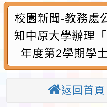
實施要點各1份
程
函轉國家通訊傳播委員會
鎮韌性（防空）演習－
校園新聞-教務處
「115年金融知識線上
速演練執行計畫」
法」
本校115學年度第1學
知中原大學辦理「
第3次招考代課鐘點教
檢送「桃園市115學年
年度第2學期學
告(不再辦理後續甄選)
賽實施要點」1份
本市「115學年度學生
程安排一案
「桃園市補助參觀特色
展演活動實施計畫」11
社團法人中華民國畫廊
返回首頁
請一案
026 ART TAIPEI
淨零綠領人才培育課程