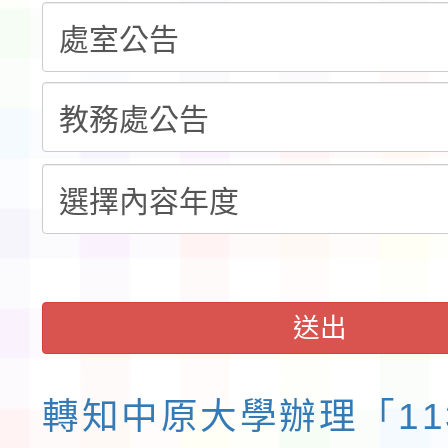
程安排一案
「桃園市補助參觀特色
展演活動實施計畫」11
社團法人中華民國畫廊
請一案
026 ART TAIPEI
會」之「藝術教育日」
送出
轉知中原大學辦理「11