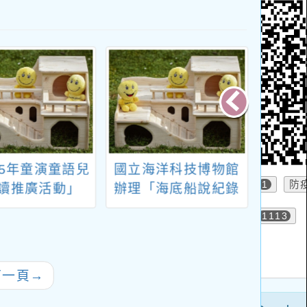
25年童演童語兒
國立海洋科技博物館
檢送
讀推廣活動」
辦理「海底船說紀錄
級中
片觀賞」免費教育活
保服
動一案。
土語
計畫
下一頁
→