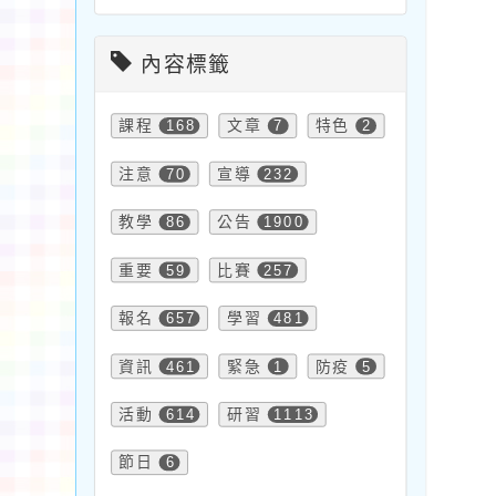
內容標籤
課程
168
文章
7
特色
2
注意
70
宣導
232
教學
86
公告
1900
重要
59
比賽
257
報名
657
學習
481
資訊
461
緊急
1
防疫
5
活動
614
研習
1113
節日
6