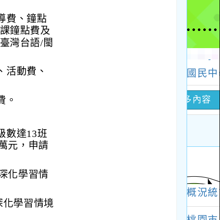
導費、鐘點
減課鐘點費及
臺灣台語/閩
、活動費、
費。
數達13班
0萬元，申請
加深化學習情
深化學習情境