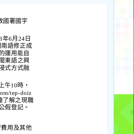
教國署國字
年6月24日
將閩南語修正成
的運用能自
閩東語之興
浸式方式融
上午10時，
om/tep-doiz
興趣了解之現職
公假登記。
習費用及其他