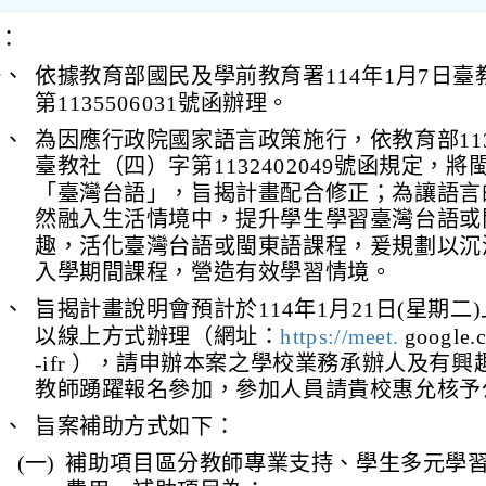
：
一、
依據教育部國民及學前教育署114年1月7日臺
第1135506031號函辦理。
二、
為因應行政院國家語言政策施行，依教育部113
臺教社（四）字第1132402049號函規定，
「臺灣台語」，旨揭計畫配合修正；為讓語言
然融入生活情境中，提升學生學習臺灣台語或
趣，活化臺灣台語或閩東語課程，爰規劃以沉
入學期間課程，營造有效學習情境。
三、
旨揭計畫說明會預計於114年1月21日(星期二)
以線上方式辦理（網址：
https://meet.
google.c
-ifr ），請申辦本案之學校業務承辦人及有
教師踴躍報名參加，參加人員請貴校惠允核予
四、
旨案補助方式如下：
(一)
補助項目區分教師專業支持、學生多元學