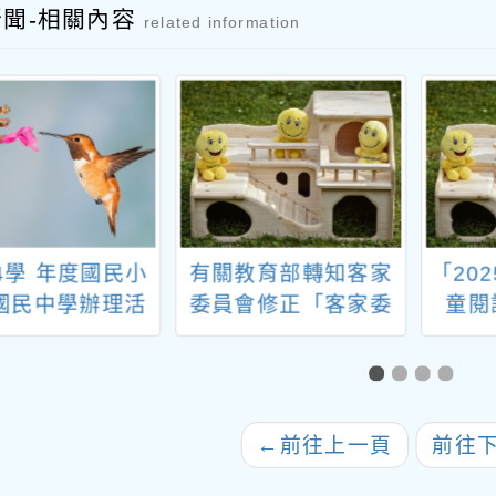
新聞-相關內容
related information
4學 年度國民小
有關教育部轉知客家
「20
國民中學辦理活
委員會修正「客家委
童閱
學與多元學習計
員會客家貢獻獎頒給
畫」
要點」第3點、第7
點，並自中華民國
115年7月1日生效，
←
前往上一頁
前往
一案，請查照。