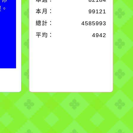
哭。
別是要看清那些美麗的
本月：
99121
誘惑。
總計：
4585993
平均：
4942