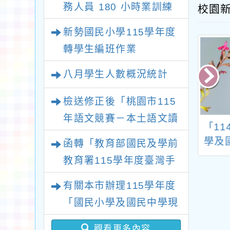
務人員 180 小時業訓練
校園
課程
新勢國民小學115學年度
轉學生編班作業
八月學生人數概況統計
檢送修正後「桃園市115
年語文競賽－本土語文讀
本局辦理「2026
台灣發明商品促進協
「11
者劇場競賽實施計畫」1
閩南文化節系列
會辦理「2026
學及
函轉「教育部國民及學前
份，請查照。
攝影競賽」活動
INTARG第19屆波蘭
化教
教育署115學年度臺灣手
電子檔及DM各1
國際發明創新展」
語教師及教學支援工作人
敬請協助宣傳並
有關本市辦理115學年度
員第1次增能暨回訓研習
周知，請查照。
「國民小學及國民中學現
實施計畫」1份，請貴校
職教師完成臺灣台語/客
惠予轉知並鼓勵所屬教師
觀看更多內容