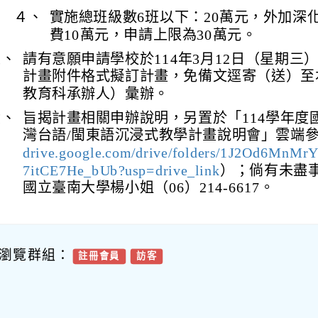
４、
實施總班級數6班以下：20萬元，外加深
費10萬元，申請上限為30萬元。
五、
請有意願申請學校於114年3月12日（星期三
計畫附件格式擬訂計畫，免備文逕寄（送）至
教育科承辦人）彙辦。
六、
旨揭計畫相關申辦說明，另置於「114學年度
灣台語/閩東語沉浸式教學計畫說明會」雲端
drive.google.com/drive/folders/1J2Od6MnMr
7itCE7He_bUb?usp=drive_link
）；倘有未盡
國立臺南大學楊小姐（06）214-6617。
瀏覽群組：
註冊會員
訪客