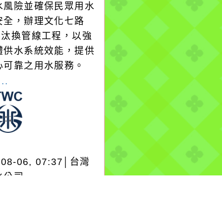
水風險並確保民眾用水
安全，辦理文化七路
1巷汰換管線工程，以強
體供水系統效能，提供
心可靠之用水服務。
..
-08-06, 07:37│台灣
水公司
加壓站變頻器故障緊急
more...