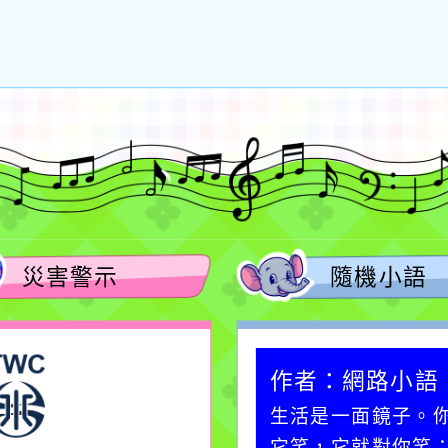
災害警示
隨機小語
作者：網路小語
作者：網路小語
一杯清水因滴入一滴污
生活是一面鏡子。
水而變污濁，一杯污水
它笑，它就對你笑