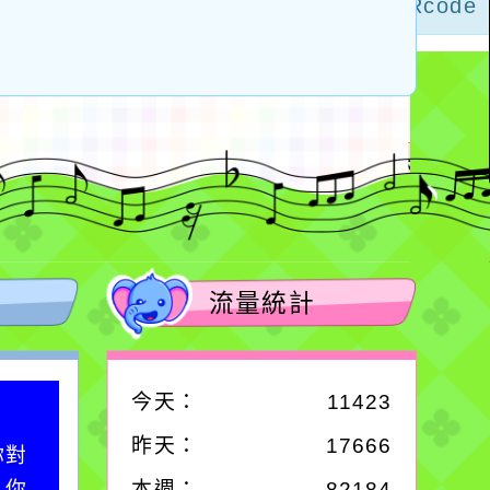
流量統計
今天：
11423
作者：網路小語
昨天：
17666
你對
在實現理想的路途中，
；你
必須排除一切干擾，特
本週：
82184