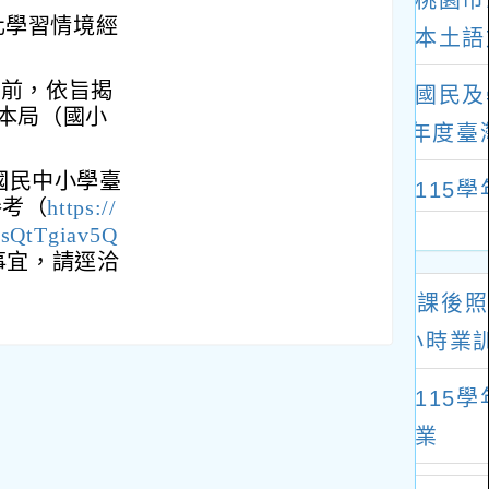
化學習情境經
）前，依旨揭
本局（國小
國民中小學臺
參考（
https://
YsQtTgiav5Q
事宜，請逕洽