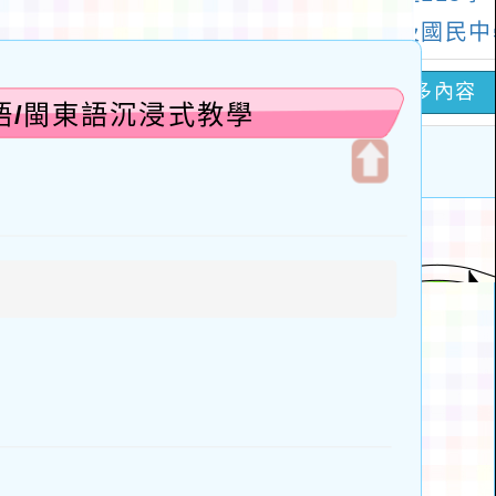
語/閩東語沉浸式教學
開
啟
上
方
區
塊