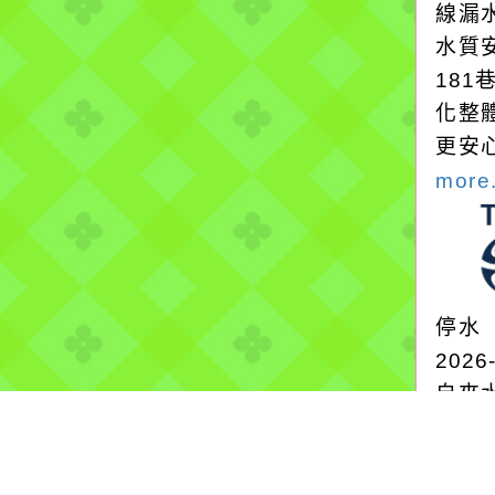
線漏
水質
18
化整
更安
more.
停水
2026
自來
內新
搶修