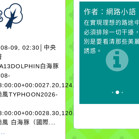
作者：網路小語
作者：網路小語
一杯清水因滴入一滴污
在實現理想的路途
水而變污濁，一杯污水
必須排除一切干擾
卻不會因一滴清水的存
別是要看清那些美
-08-09, 02:30│中央
在而變清澈。
誘惑。
署
EA13DOLPHIN白海豚
-08-
8:00:00+00:0027.20,124.003545962250
風TYPHOON2026-
8:00:00+00:0028.30,120.402835980180
風 白海豚（國際...
..