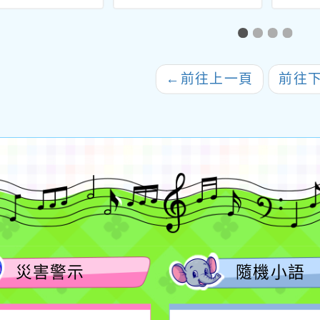
獻獎」原訂徵件
年度第
13年10月31日
教
至同年11月8日
止
←
前往上一頁
前往
災害警示
隨機小語