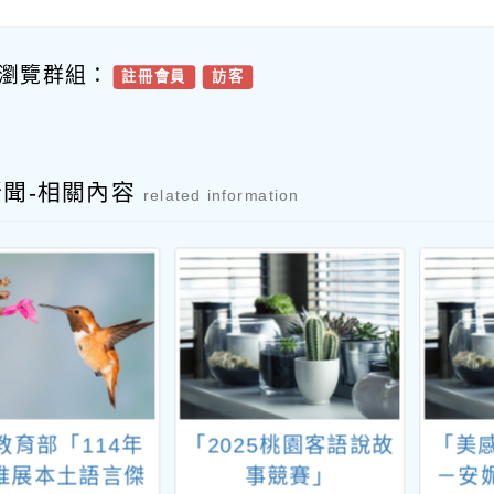
瀏覽群組：
註冊會員
訪客
新聞-相關內容
related information
教育部「114年
「2025桃園客語說故
「美
推展本土語言傑
事競賽」
－安