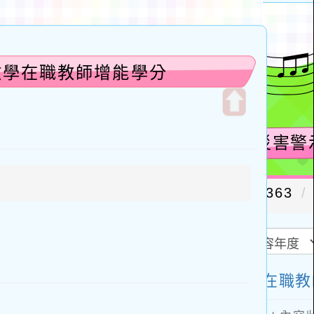
教學在職教師增能學分
開
啟
上
方
區
塊