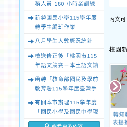
務人員 180 小時業訓練
課程
新勢國民小學115學年度
內文可
轉學生編班作業
八月學生人數概況統計
校園
檢送修正後「桃園市115
年語文競賽－本土語文讀
者劇場競賽實施計畫」1
函轉「教育部國民及學前
份，請查照。
教育署115學年度臺灣手
語教師及教學支援工作人
有關本市辦理115學年度
員第1次增能暨回訓研習
「國民小學及國民中學現
天下與精神科醫
「AI素養教學初階工
轉知
實施計畫」1份，請貴校
職教師完成臺灣台語/客
大元聯手打造之
作坊」有關人員公假
表揚
惠予轉知並鼓勵所屬教師
觀看更多內容