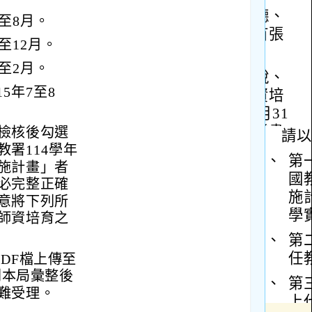
至8月。
至12月。
至2月。
5年7至8
檢核後勾選
署114學年
施計畫」者
必完整正確
意將下列所
師資培育之
PDF檔上傳至
利本局彙整後
難受理。