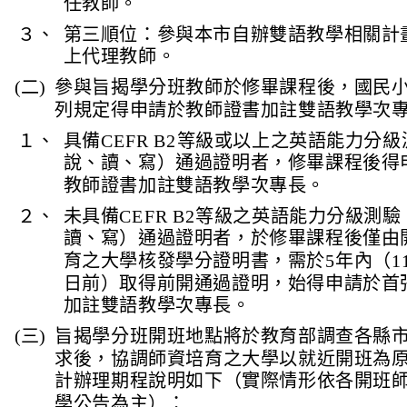
任教師。
３、
第三順位：參與本市自辦雙語教學相關計
上代理教師。
(二)
參與旨揭學分班教師於修畢課程後，國民
列規定得申請於教師證書加註雙語教學次
１、
具備CEFR B2等級或以上之英語能力分
說、讀、寫）通過證明者，修畢課程後得
教師證書加註雙語教學次專長。
２、
未具備CEFR B2等級之英語能力分級測
讀、寫）通過證明者，於修畢課程後僅由
育之大學核發學分證明書，需於5年內（119
日前）取得前開通過證明，始得申請於首
加註雙語教學次專長。
(三)
旨揭學分班開班地點將於教育部調查各縣
求後，協調師資培育之大學以就近開班為
計辦理期程說明如下（實際情形依各開班
學公告為主）：