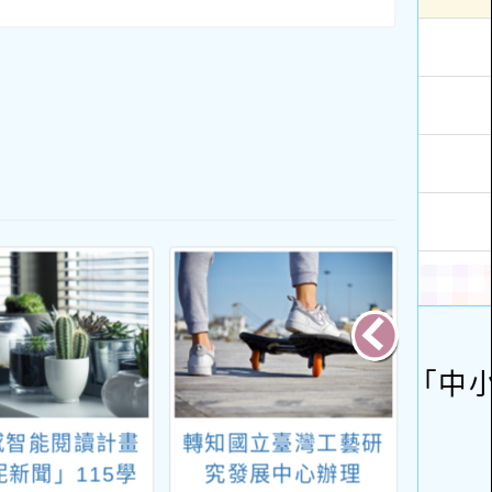
感智能閱讀計畫
轉知國立臺灣工藝研
「20
妮新聞」115學
究發展中心辦理
事