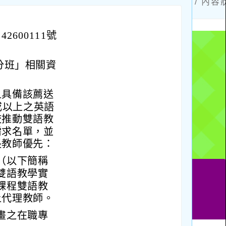
2600111號
分班」相關資
且具備該薦送
或以上之英語
校推動雙語教
需求名單，並
長教師優先：
（以下簡稱
雙語教學實
課程雙語教
上代理教師。
畫之在職專