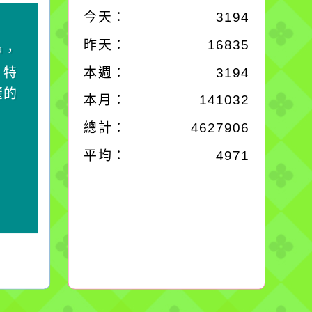
今天：
3194
作者：網路小語
昨天：
16835
中，
生活是一面鏡子。你對
，特
它笑，它就對你笑；你
本週：
3194
麗的
對它哭，它也對你哭。
本月：
141032
總計：
4627906
平均：
4971