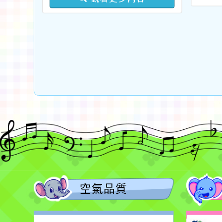
課程「馬大元的
補休事宜
出貢
語中高級以上語言能力認
及教學支援工作人員踴躍
位學習攻略課」
期限1
證考試報名費」補助一
參與，請查照。
專屬優惠代碼資
延長
案，詳如說明，請查照。
訊
空氣品質