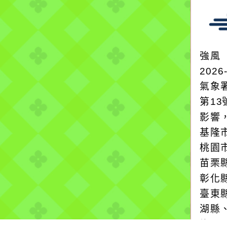
強風
2026
氣象
第1
影響
基隆
桃園
苗栗
彰化
臺東
湖縣
均風