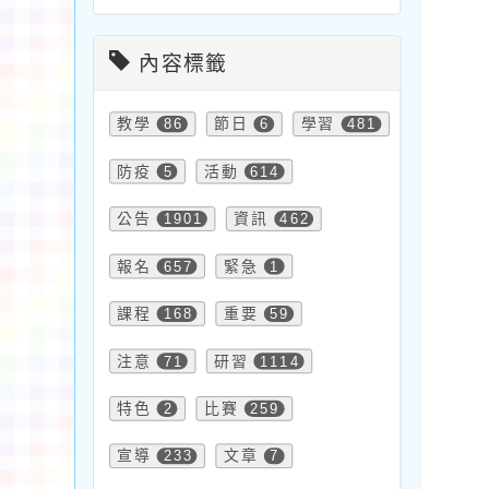
內容標籤
教學
86
節日
6
學習
481
防疫
5
活動
614
公告
1901
資訊
462
報名
657
緊急
1
課程
168
重要
59
注意
71
研習
1114
特色
2
比賽
259
宣導
233
文章
7