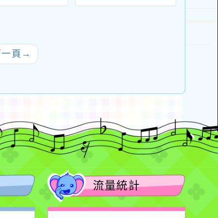
1學期新進種子
「113年工藝校園扎
師招募計畫
根。種子教師培育計
畫」10-12月份課程
招生簡章共2份
下一頁
→
流量統計