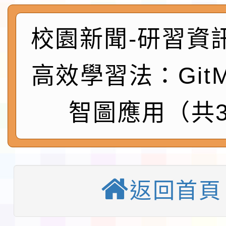
社團法人中華民國畫廊
請一案
026 ART TAIPEI
本校115學年度第1學
校園新聞-研習資
會」之「藝術教育日」
第2次招考代課鐘點教
115 年度兒童課後照顧
高效學習法：GitM
告(採1次公告分次招考)
0 小時業訓練課程
轉知本市體育總會划船
智圖應用（共
「115年桃園市運動會
「114-115年度COVI
錦標賽」海洋艇及SUP
計畫」公費接種對象擴
115學年度迎新活動暨
域)，申請變更地點
會活動流程表
函轉桃園市童軍會辦理桃
返回首頁
童軍小隊長訓練營活動
檢送「桃園市115學年