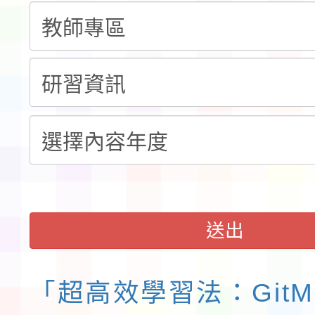
計畫」公費接種對象擴
115學年度迎新活動暨
域)，申請變更地點
會活動流程表
函轉桃園市童軍會辦理桃
童軍小隊長訓練營活動
送出
「超高效學習法：GitM