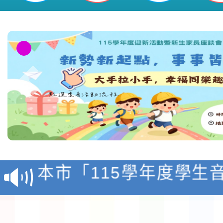
檢送「桃園市115學年
賽實施要點」1份
本市「115學年度學生
程安排一案
「桃園市補助參觀特色
展演活動實施計畫」11