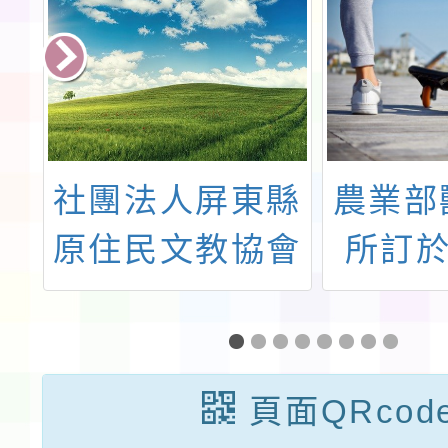
及
社團法人屏東縣
農業部
年
原住民文教協會
所訂於
能
辦理「113年第
月26
4屆Vusam文學
教育專
獎」活動訊息
同培訓
頁面QRcod
踴躍報