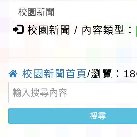
賽實施要點」1份
本市「115學年度學生
程安排一案
「桃園市補助參觀特色
校園新聞 / 內容類型：
展演活動實施計畫」11
社團法人中華民國畫廊
請一案
026 ART TAIPEI
本校115學年度第1學
校園新聞首頁
/瀏覽：18
會」之「藝術教育日」
第2次招考代課鐘點教
115 年度兒童課後照顧
告(採1次公告分次招考)
0 小時業訓練課程
轉知本市體育總會划船
搜尋
「115年桃園市運動會
「114-115年度COVI
錦標賽」海洋艇及SUP