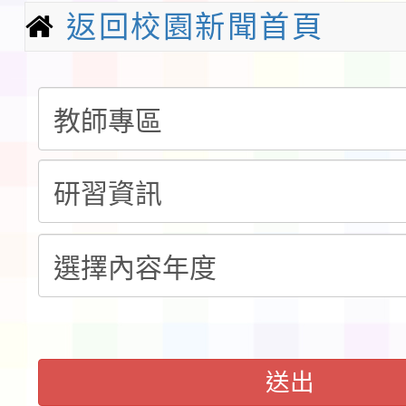
請一案
報
淨零綠領人才培育課程
返回校園新聞首頁
檢送桃園市115學年度
及師生本土語及新住民
115年食農教育專業人
實施要點各1份
程
函轉國家通訊傳播委員會
鎮韌性（防空）演習－
「115年金融知識線上
速演練執行計畫」
法」
本校115學年度第1學
第3次招考代課鐘點教
檢送「桃園市115學年
送出
告(不再辦理後續甄選)
賽實施要點」1份
本市「115學年度學生