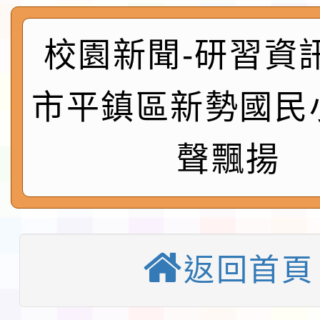
實施要點各1份
程
函轉國家通訊傳播委員會
校園新聞-研習資
鎮韌性（防空）演習－
「115年金融知識線上
市平鎮區新勢國民
速演練執行計畫」
法」
本校115學年度第1學
聲飄揚
第3次招考代課鐘點教
檢送「桃園市115學年
告(不再辦理後續甄選)
賽實施要點」1份
本市「115學年度學生
程安排一案
「桃園市補助參觀特色
返回首頁
展演活動實施計畫」11
教育部校安中心白海豚