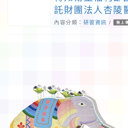
託財團法人杏陵
理「115年度青
內容分類：
研習資訊
/
無上
進增能及衛教素
習課程」報名網
「https://reurl