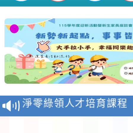
教育部校安中心白海豚
報
淨零綠領人才培育課程
檢送桃園市115學年度
及師生本土語及新住民
115年食農教育專業人