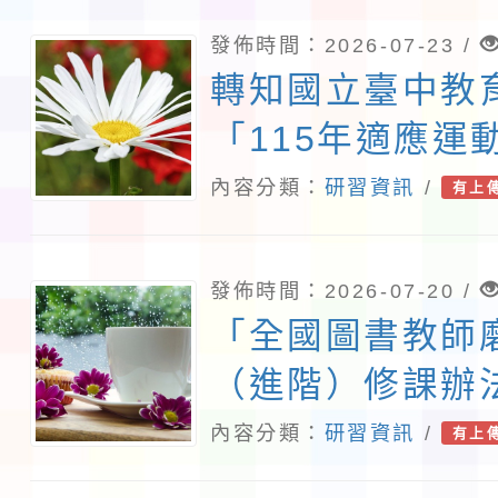
用知能
發佈時間：2026-07-23 /
轉知國立臺中教
「115年適應運
及議題交流」
內容分類：
研習資訊
/
有上
發佈時間：2026-07-20 /
「全國圖書教師
（進階）修課辦
何利用AI協助閱
內容分類：
研習資訊
/
有上
修課辦法」