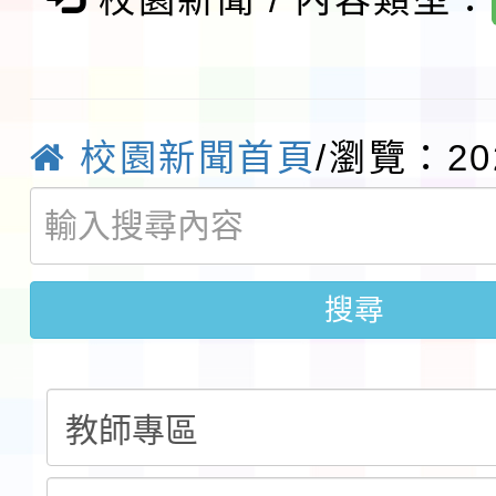
程安排一案
「桃園市補助參觀特色
展演活動實施計畫」11
社團法人中華民國畫廊
校園新聞首頁
/瀏覽：20
請一案
026 ART TAIPEI
本校115學年度第1學
會」之「藝術教育日」
第2次招考代課鐘點教
115 年度兒童課後照顧
告(採1次公告分次招考)
搜尋
0 小時業訓練課程
轉知本市體育總會划船
「115年桃園市運動會
「114-115年度COVI
錦標賽」海洋艇及SUP
計畫」公費接種對象擴
115學年度迎新活動暨