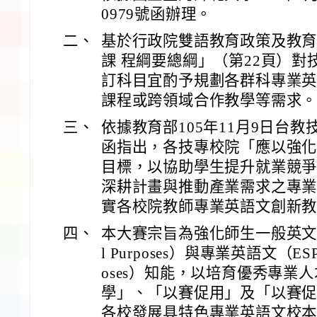
0979號函辦理。
二、
基於行政院雙語教育政策及教
課 程綱要總綱」（第22頁）
訂科目宜酌予規劃各群科專業
課程或跨領域合作教學等需求
三、
依據教育部105年11月9日台教技
函指出，各技專校院「應以強
目標，以協助學生提升就業競
深耕計畫與推動產業需求之專
實各校院教師專業英語文創新
四、
本大賽宗旨為強化師生一般英文（EGP, 
l Purposes）與專業英語文（ESP, Eng
oses）知能，以培育優秀專業
學」、「以賽促用」及「以賽
各校發展具特色專業英語文校