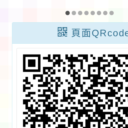
上
114學年度臺灣
114
一
手語教師及教學
師
踴
支援工作人員第
頁面QRcod
以
2次增能暨回訓
應
研習實施計畫」
1份，請貴校惠
予轉知並鼓勵所
屬教師及教學支
援工作人員踴躍
參與