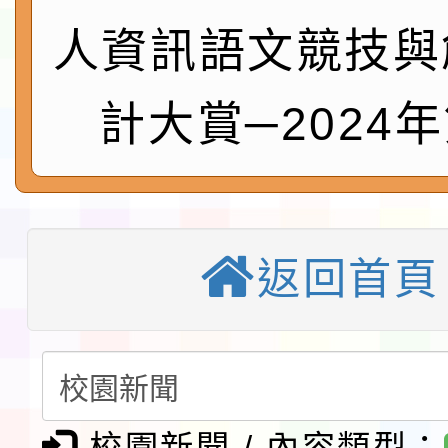
請一案
026 ART TAIPEI
本校115學年度第1學
人資訊語文競技與
會」之「藝術教育日」
第2次招考代課鐘點教
115 年度兒童課後照顧
計大賞─2024
告(採1次公告分次招考)
0 小時業訓練課程
轉知本市體育總會划船
「115年桃園市運動會
「114-115年度COVI
錦標賽」海洋艇及SUP
計畫」公費接種對象擴
115學年度迎新活動暨
返回首頁
域)，申請變更地點
會活動流程表
本校115學年度第1學
第3次招考代課鐘點教
檢送「桃園市115學年
告(不再辦理後續甄選)
賽實施要點」1份
本市「115學年度學生
校園新聞 / 內容類型：