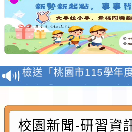
本校115學年度第1學
第3次招考代課鐘點教
檢送「桃園市115學年
告(不再辦理後續甄選)
賽實施要點」1份
本市「115學年度學生
程安排一案
「桃園市補助參觀特色
展演活動實施計畫」11
社團法人中華民國畫廊
校園新聞-研習資